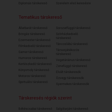
Diplomás társkereső
Szerelem első keresésre
Tematikus társkereső
Állatbarát társkereső
Sorozatfüggő társkereső
Bringás társkereső
Színházkedvelő
társkereső
Ezermester társkereső
Táncoslábú társkereső
Filmkedvelő társkereső
Társasjátékozós
Gamer társkereső
társkereső
Humoros társkereső
Vegetáriánus társkereső
Kertészkedő társkereső
Zenefüggő társkereső
Könyvmoly társkereső
Elvált társkeresők
Motoros társkereső
Özvegy társkeresők
Spirituális társkereső
Gyermekes társkeresők
Társkeresés régiók szerint
Békéscsabai társkereső
Salgótarjáni társkereső