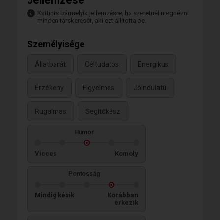
Jellemzése
Kattints bármelyik jellemzésre, ha szeretnél megnézni
minden társkeresőt, aki ezt állította be.
Személyisége
Állatbarát
Céltudatos
Energikus
Érzékeny
Figyelmes
Jóindulatú
Rugalmas
Segítőkész
Humor
Vicces
Komoly
Pontosság
Mindig késik
Korábban
érkezik