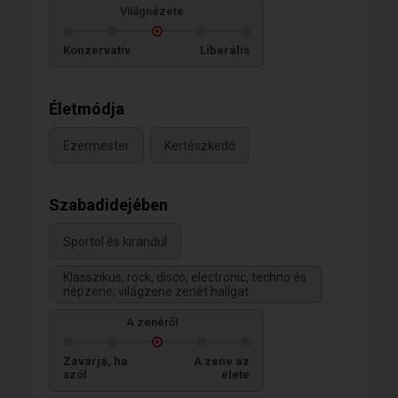
Világnézete
Konzervatív
Liberális
Életmódja
Ezermester
Kertészkedő
Szabadidejében
Sportol és kirándul
Klasszikus, rock, disco, electronic, techno és
népzene, világzene zenét hallgat
A zenéről
Zavarja, ha
A zene az
szól
élete