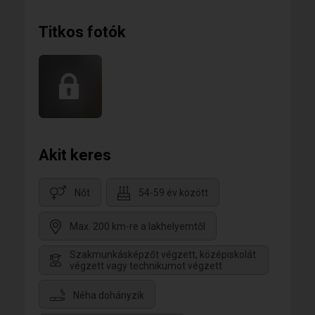
Titkos fotók
Akit keres
Nőt
54-59 év között
Max. 200 km-re a lakhelyemtől
Szakmunkásképzőt végzett, középiskolát
végzett vagy technikumot végzett
Néha dohányzik