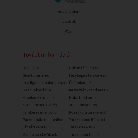
Adatvédelem
Cookiek
ÁSZF
További információ
Randiblog
Online társkereső
Sikertörténetek
Fényképes társkereső
Intelligens ajánlórendszer
Új társkereső
Randi Akadémia
Keresztény társkereső
Facebook oldalunk
Fiatal társkereső
Szerelmi horoszkóp
30as társkereső
Társkeresés mobilon
Középkorú társkereső
Párkeresők most online
Társkeresés 50 felett
Elit társkereső
Társkereső nők
Válófélben lévőknek
Társkereső férfiak