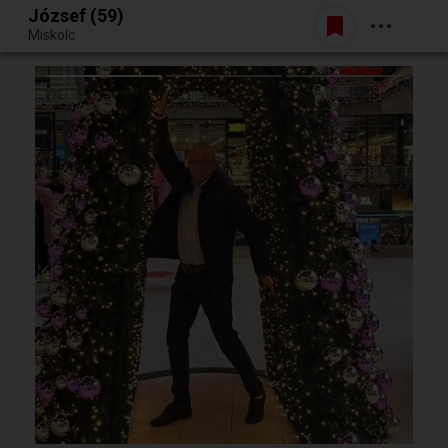
József (59)
Belépés
Miskolc
Egy jó randiból bármi lehet.