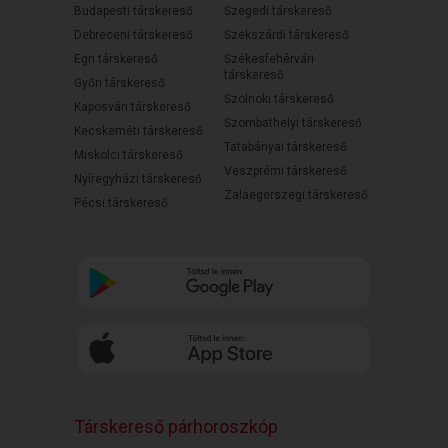
Budapesti társkereső
Szegedi társkereső
Debreceni társkereső
Szekszárdi társkereső
Egri társkereső
Székesfehérvári
társkereső
Győri társkereső
Szolnoki társkereső
Kaposvári társkereső
Szombathelyi társkereső
Kecskeméti társkereső
Tatabányai társkereső
Miskolci társkereső
Veszprémi társkereső
Nyíregyházi társkereső
Zalaegerszegi társkereső
Pécsi társkereső
Társkereső párhoroszkóp