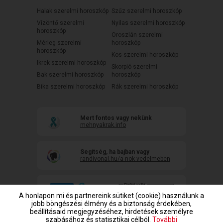
Halak szerelmi horoszkóp
Szűz szerelmi horoszkóp
Vízöntő szerelmi
Nyilas szerelmi horoszkóp
horoszkóp
Oroszlán szerelmi
Mérleg szerelmi
horoszkóp
horoszkóp
Kos szerelmi horoszkóp
Ikrek szerelmi horoszkóp
Skorpió szerelmi
Bak szerelmi horoszkóp
horoszkóp
Bika szerelmi horoszkóp
Rák szerelmi horoszkóp
Mert fontos vagy nekünk
mehnyakrak.info
Segítség, ha bajban vagy
randivonal.hu/a-nok-vedelmeben
A honlapon mi és partnereink sütiket (cookie) használunk a
jobb böngészési élmény és a biztonság érdekében,
beállításaid megjegyzéséhez, hirdetések személyre
szabásához és statisztikai célból.
További