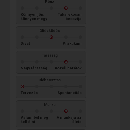
Pénz
Könnyen jön,
Takarékosan
könnyen megy
beosztja
Öltözködés
Divat
Praktikum
Társaság
Nagy társaság
Közeli barátok
Időbeosztás
Tervezés
Spontaneitás
Munka
Valamiből meg
A munkája az
kell élni
élete