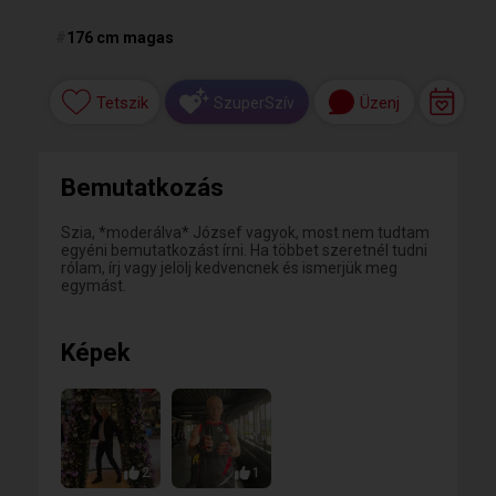
#
176 cm magas
Tetszik
Üzenj
SzuperSzív
Bemutatkozás
Szia, *moderálva* József vagyok, most nem tudtam
egyéni bemutatkozást írni. Ha többet szeretnél tudni
rólam, írj vagy jelölj kedvencnek és ismerjük meg
egymást.
Képek
2
1