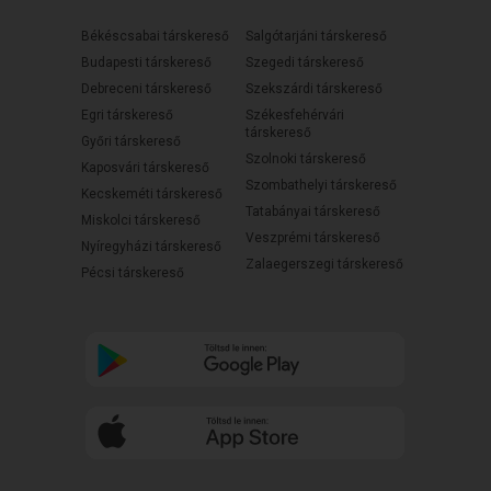
Békéscsabai társkereső
Salgótarjáni társkereső
Budapesti társkereső
Szegedi társkereső
Debreceni társkereső
Szekszárdi társkereső
Egri társkereső
Székesfehérvári
társkereső
Győri társkereső
Szolnoki társkereső
Kaposvári társkereső
Szombathelyi társkereső
Kecskeméti társkereső
Tatabányai társkereső
Miskolci társkereső
Veszprémi társkereső
Nyíregyházi társkereső
Zalaegerszegi társkereső
Pécsi társkereső