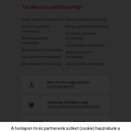
Társkereső párhoroszkóp
Halak szerelmi horoszkóp
Szűz szerelmi horoszkóp
Vízöntő szerelmi
Nyilas szerelmi horoszkóp
horoszkóp
Oroszlán szerelmi
Mérleg szerelmi
horoszkóp
horoszkóp
Kos szerelmi horoszkóp
Ikrek szerelmi horoszkóp
Skorpió szerelmi
Bak szerelmi horoszkóp
horoszkóp
Bika szerelmi horoszkóp
Rák szerelmi horoszkóp
Mert fontos vagy nekünk
mehnyakrak.info
Segítség, ha bajban vagy
randivonal.hu/a-nok-vedelmeben
A honlapon mi és partnereink sütiket (cookie) használunk a