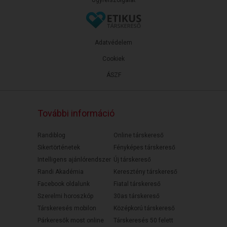
Ügyfélszolgálat
Adatvédelem
Cookiek
ÁSZF
További információ
Randiblog
Online társkereső
Sikertörténetek
Fényképes társkereső
Intelligens ajánlórendszer
Új társkereső
Randi Akadémia
Keresztény társkereső
Facebook oldalunk
Fiatal társkereső
Szerelmi horoszkóp
30as társkereső
Társkeresés mobilon
Középkorú társkereső
Párkeresők most online
Társkeresés 50 felett