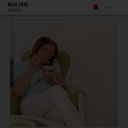
Kati (68)
Belépés
Miskolc
Egy jó randiból bármi lehet.