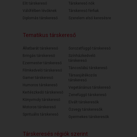
Elit társkereső
Társkereső nők
Válófélben lévőknek
Társkereső férfiak
Diplomás társkereső
Szerelem első keresésre
Tematikus társkereső
Állatbarát társkereső
Sorozatfüggő társkereső
Bringás társkereső
Színházkedvelő
társkereső
Ezermester társkereső
Táncoslábú társkereső
Filmkedvelő társkereső
Társasjátékozós
Gamer társkereső
társkereső
Humoros társkereső
Vegetáriánus társkereső
Kertészkedő társkereső
Zenefüggő társkereső
Könyvmoly társkereső
Elvált társkeresők
Motoros társkereső
Özvegy társkeresők
Spirituális társkereső
Gyermekes társkeresők
Társkeresés régiók szerint