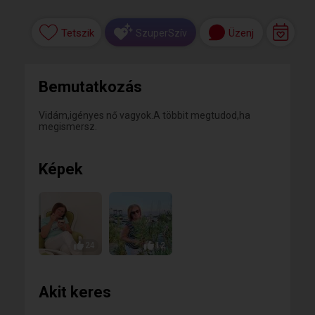
Tetszik
Üzenj
SzuperSzív
Bemutatkozás
Vidám,igényes nő vagyok.A többit megtudod,ha
megismersz.
Képek
24
12
Akit keres