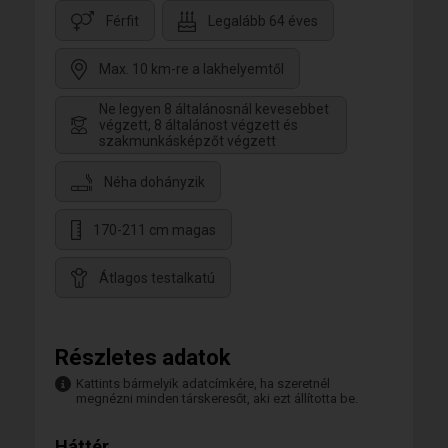
Férfit
Legalább 64 éves
Max. 10 km-re a lakhelyemtől
Ne legyen 8 általánosnál kevesebbet
végzett, 8 általánost végzett és
szakmunkásképzőt végzett
Néha dohányzik
170-211 cm magas
Átlagos testalkatú
Részletes adatok
Kattints bármelyik adatcímkére, ha szeretnél
megnézni minden társkeresőt, aki ezt állította be.
Háttér