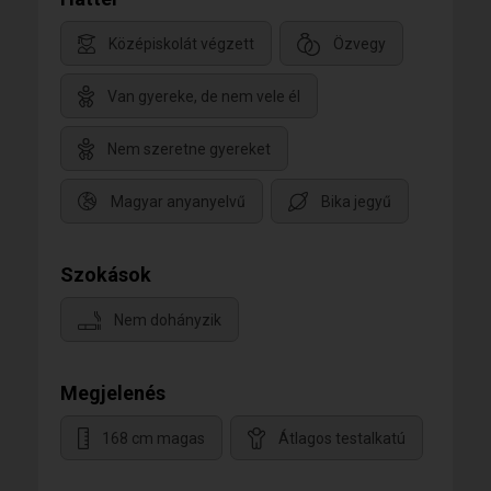
Középiskolát végzett
Özvegy
Van gyereke, de nem vele él
Nem szeretne gyereket
Magyar anyanyelvű
Bika jegyű
Szokások
Nem dohányzik
Megjelenés
168 cm magas
Átlagos testalkatú