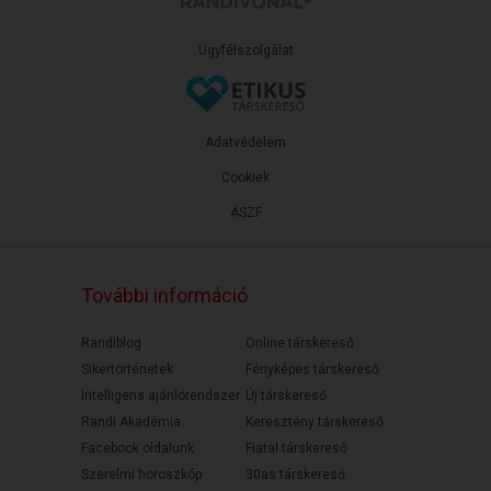
Ügyfélszolgálat
Adatvédelem
Cookiek
ÁSZF
További információ
Randiblog
Online társkereső
Sikertörténetek
Fényképes társkereső
Intelligens ajánlórendszer
Új társkereső
Randi Akadémia
Keresztény társkereső
Facebook oldalunk
Fiatal társkereső
Szerelmi horoszkóp
30as társkereső