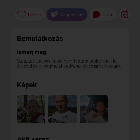
Tetszik
Üzenj
SzuperSzív
Bemutatkozás
Ismerj meg!
Szia, Laci vagyok, most nem tudtam többet írni. Ha
érdekellek, írj vagy jelölj kedvencnek és ismerkedjünk.
Képek
Akit keres