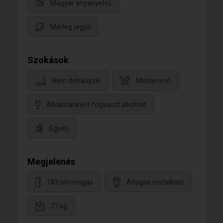
Magyar anyanyelvű
Mérleg jegyű
Szokások
Nem dohányzik
Mindenevő
Alkalmanként fogyaszt alkoholt
Egyéb
Megjelenés
183 cm magas
Átlagos testalkatú
77 kg