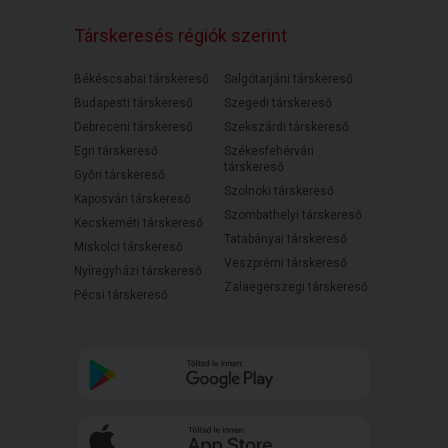
Társkeresés régiók szerint
Békéscsabai társkereső
Salgótarjáni társkereső
Budapesti társkereső
Szegedi társkereső
Debreceni társkereső
Szekszárdi társkereső
Egri társkereső
Székesfehérvári
társkereső
Győri társkereső
Szolnoki társkereső
Kaposvári társkereső
Szombathelyi társkereső
Kecskeméti társkereső
Tatabányai társkereső
Miskolci társkereső
Veszprémi társkereső
Nyíregyházi társkereső
Zalaegerszegi társkereső
Pécsi társkereső