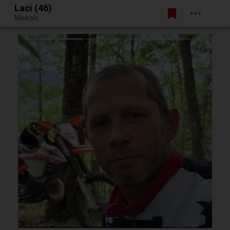
Laci (46)
Belépés
Miskolc
Egy jó randiból bármi lehet.