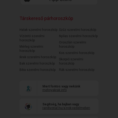
Társkereső párhoroszkóp
Halak szerelmi horoszkóp
Szűz szerelmi horoszkóp
Vízöntő szerelmi
Nyilas szerelmi horoszkóp
horoszkóp
Oroszlán szerelmi
Mérleg szerelmi
horoszkóp
horoszkóp
Kos szerelmi horoszkóp
Ikrek szerelmi horoszkóp
Skorpió szerelmi
Bak szerelmi horoszkóp
horoszkóp
Bika szerelmi horoszkóp
Rák szerelmi horoszkóp
Mert fontos vagy nekünk
mehnyakrak.info
Segítség, ha bajban vagy
randivonal.hu/a-nok-vedelmeben