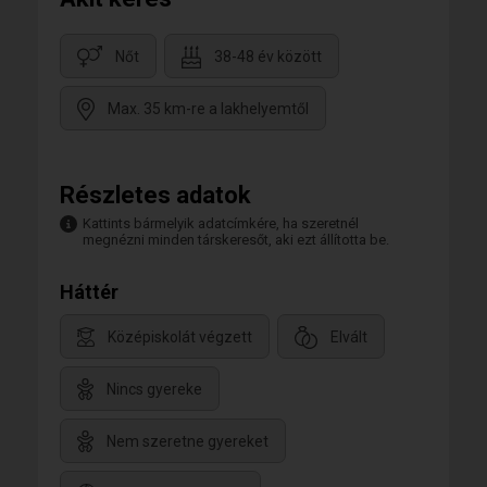
Nőt
38-48 év között
Max. 35 km-re a lakhelyemtől
Részletes adatok
Kattints bármelyik adatcímkére, ha szeretnél
megnézni minden társkeresőt, aki ezt állította be.
Háttér
Középiskolát végzett
Elvált
Nincs gyereke
Nem szeretne gyereket