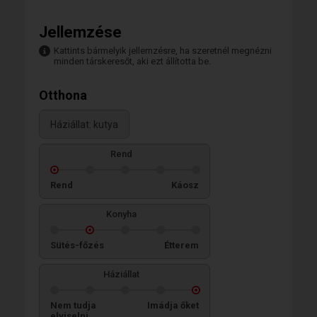
Jellemzése
Kattints bármelyik jellemzésre, ha szeretnél megnézni
minden társkeresőt, aki ezt állította be.
Otthona
Háziállat: kutya
Rend
Rend
Káosz
Konyha
Sütés-főzés
Étterem
Háziállat
Nem tudja
Imádja őket
elviselni