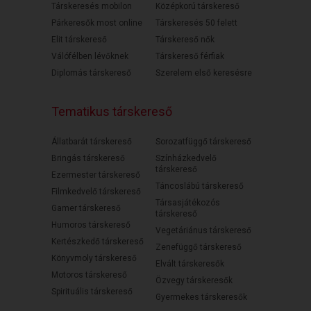
Társkeresés mobilon
Középkorú társkereső
Párkeresők most online
Társkeresés 50 felett
Elit társkereső
Társkereső nők
Válófélben lévőknek
Társkereső férfiak
Diplomás társkereső
Szerelem első keresésre
Tematikus társkereső
Állatbarát társkereső
Sorozatfüggő társkereső
Bringás társkereső
Színházkedvelő
társkereső
Ezermester társkereső
Táncoslábú társkereső
Filmkedvelő társkereső
Társasjátékozós
Gamer társkereső
társkereső
Humoros társkereső
Vegetáriánus társkereső
Kertészkedő társkereső
Zenefüggő társkereső
Könyvmoly társkereső
Elvált társkeresők
Motoros társkereső
Özvegy társkeresők
Spirituális társkereső
Gyermekes társkeresők