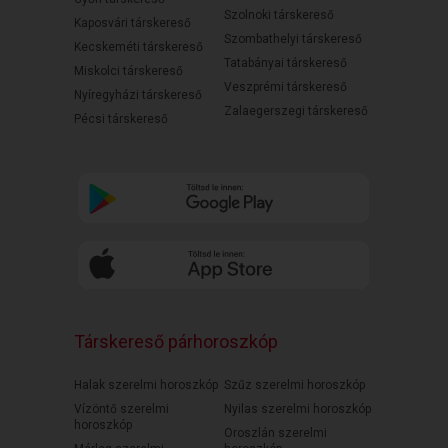
Szolnoki társkereső
Kaposvári társkereső
Szombathelyi társkereső
Kecskeméti társkereső
Tatabányai társkereső
Miskolci társkereső
Veszprémi társkereső
Nyíregyházi társkereső
Zalaegerszegi társkereső
Pécsi társkereső
Társkereső párhoroszkóp
Halak szerelmi horoszkóp
Szűz szerelmi horoszkóp
Vízöntő szerelmi
Nyilas szerelmi horoszkóp
horoszkóp
Oroszlán szerelmi