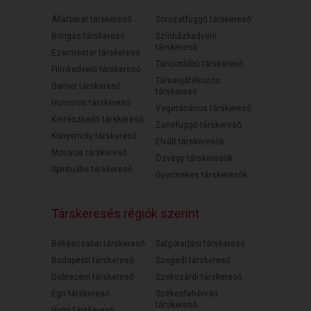
Állatbarát társkereső
Sorozatfüggő társkereső
Bringás társkereső
Színházkedvelő
társkereső
Ezermester társkereső
Táncoslábú társkereső
Filmkedvelő társkereső
Társasjátékozós
Gamer társkereső
társkereső
Humoros társkereső
Vegetáriánus társkereső
Kertészkedő társkereső
Zenefüggő társkereső
Könyvmoly társkereső
Elvált társkeresők
Motoros társkereső
Özvegy társkeresők
Spirituális társkereső
Gyermekes társkeresők
Társkeresés régiók szerint
Békéscsabai társkereső
Salgótarjáni társkereső
Budapesti társkereső
Szegedi társkereső
Debreceni társkereső
Szekszárdi társkereső
Egri társkereső
Székesfehérvári
társkereső
Győri társkereső