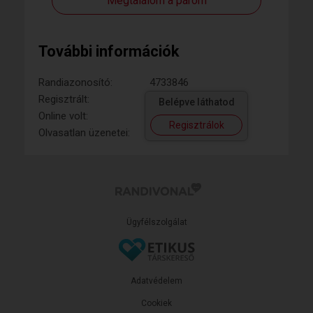
Megtalálom a párom
További információk
Randiazonosító:
4733846
Regisztrált:
Belépve láthatod
Online volt:
Regisztrálok
Olvasatlan üzenetei:
Ügyfélszolgálat
Adatvédelem
Cookiek