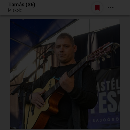
Tamás (36)
Belépés
Miskolc
Egy jó randiból bármi lehet.