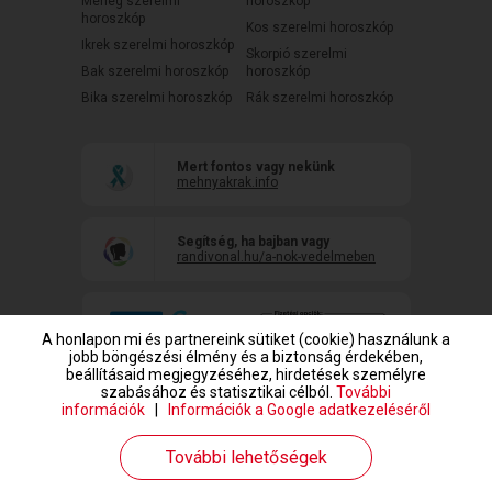
Mérleg szerelmi
horoszkóp
horoszkóp
Kos szerelmi horoszkóp
Ikrek szerelmi horoszkóp
Skorpió szerelmi
Bak szerelmi horoszkóp
horoszkóp
Bika szerelmi horoszkóp
Rák szerelmi horoszkóp
Mert fontos vagy nekünk
mehnyakrak.info
Segítség, ha bajban vagy
randivonal.hu/a-nok-vedelmeben
A honlapon mi és partnereink sütiket (cookie) használunk a
jobb böngészési élmény és a biztonság érdekében,
beállításaid megjegyzéséhez, hirdetések személyre
szabásához és statisztikai célból.
További
információk
|
Információk a Google adatkezeléséről
www.randivonal.hu © Copyright 1999-2026 Dating Central Europe Zrt.
További lehetőségek