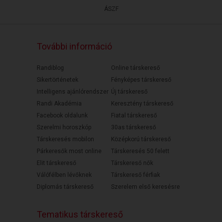
ÁSZF
További információ
Randiblog
Online társkereső
Sikertörténetek
Fényképes társkereső
Intelligens ajánlórendszer
Új társkereső
Randi Akadémia
Keresztény társkereső
Facebook oldalunk
Fiatal társkereső
Szerelmi horoszkóp
30as társkereső
Társkeresés mobilon
Középkorú társkereső
Párkeresők most online
Társkeresés 50 felett
Elit társkereső
Társkereső nők
Válófélben lévőknek
Társkereső férfiak
Diplomás társkereső
Szerelem első keresésre
Tematikus társkereső