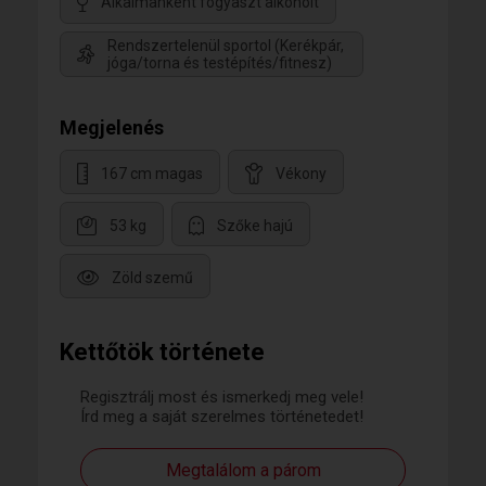
Alkalmanként fogyaszt alkoholt
Rendszertelenül sportol (Kerékpár,
jóga/torna és testépítés/fitnesz)
Megjelenés
167 cm magas
Vékony
53 kg
Szőke hajú
Zöld szemű
Kettőtök története
Regisztrálj most és ismerkedj meg vele!
Írd meg a saját szerelmes történetedet!
Megtalálom a párom