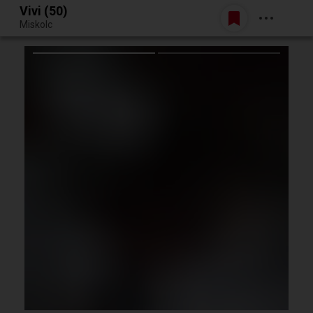
Vivi (50)
Belépés
Miskolc
Egy jó randiból bármi lehet.