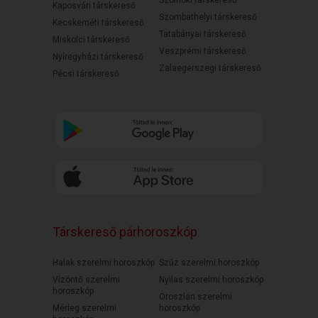
Szolnoki társkereső
Kaposvári társkereső
Szombathelyi társkereső
Kecskeméti társkereső
Tatabányai társkereső
Miskolci társkereső
Veszprémi társkereső
Nyíregyházi társkereső
Zalaegerszegi társkereső
Pécsi társkereső
Társkereső párhoroszkóp
Halak szerelmi horoszkóp
Szűz szerelmi horoszkóp
Vízöntő szerelmi
Nyilas szerelmi horoszkóp
horoszkóp
Oroszlán szerelmi
Mérleg szerelmi
horoszkóp