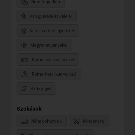
Nem független
Van gyereke és vele él
Nem szeretne gyereket
Magyar anyanyelvű
Német nyelven beszél
Római katolikus vallású
Szűz jegyű
Szokások
Néha dohányzik
Mindenevő