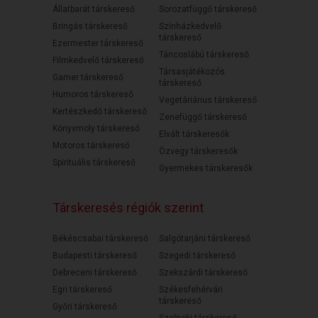
Állatbarát társkereső
Sorozatfüggő társkereső
Bringás társkereső
Színházkedvelő
társkereső
Ezermester társkereső
Táncoslábú társkereső
Filmkedvelő társkereső
Társasjátékozós
Gamer társkereső
társkereső
Humoros társkereső
Vegetáriánus társkereső
Kertészkedő társkereső
Zenefüggő társkereső
Könyvmoly társkereső
Elvált társkeresők
Motoros társkereső
Özvegy társkeresők
Spirituális társkereső
Gyermekes társkeresők
Társkeresés régiók szerint
Békéscsabai társkereső
Salgótarjáni társkereső
Budapesti társkereső
Szegedi társkereső
Debreceni társkereső
Szekszárdi társkereső
Egri társkereső
Székesfehérvári
társkereső
Győri társkereső