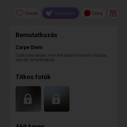
Tetszik
Üzenj
SzuperSzív
Bemutatkozás
Carpe Diem
Csak szép lassan, nem kell ajtóstól rontani a házba,
van idő. Ismerkedjünk...
Titkos fotók
Akit keres