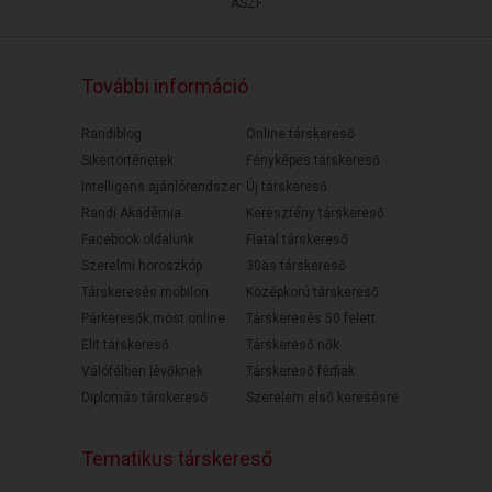
ÁSZF
További információ
Randiblog
Online társkereső
Sikertörténetek
Fényképes társkereső
Intelligens ajánlórendszer
Új társkereső
Randi Akadémia
Keresztény társkereső
Facebook oldalunk
Fiatal társkereső
Szerelmi horoszkóp
30as társkereső
Társkeresés mobilon
Középkorú társkereső
Párkeresők most online
Társkeresés 50 felett
Elit társkereső
Társkereső nők
Válófélben lévőknek
Társkereső férfiak
Diplomás társkereső
Szerelem első keresésre
Tematikus társkereső