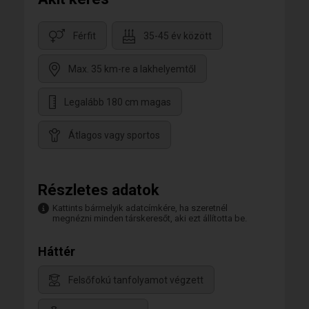
Férfit
35-45 év között
Max. 35 km-re a lakhelyemtől
Legalább 180 cm magas
Átlagos vagy sportos
Részletes adatok
Kattints bármelyik adatcímkére, ha szeretnél
megnézni minden társkeresőt, aki ezt állította be.
Háttér
Felsőfokú tanfolyamot végzett