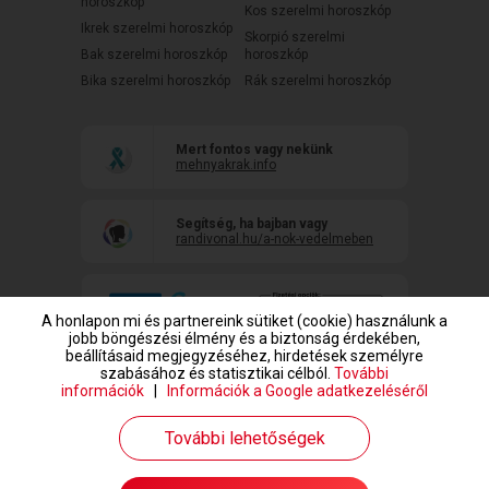
horoszkóp
Kos szerelmi horoszkóp
Ikrek szerelmi horoszkóp
Skorpió szerelmi
Bak szerelmi horoszkóp
horoszkóp
Bika szerelmi horoszkóp
Rák szerelmi horoszkóp
Mert fontos vagy nekünk
mehnyakrak.info
Segítség, ha bajban vagy
randivonal.hu/a-nok-vedelmeben
A honlapon mi és partnereink sütiket (cookie) használunk a
jobb böngészési élmény és a biztonság érdekében,
beállításaid megjegyzéséhez, hirdetések személyre
szabásához és statisztikai célból.
További
információk
|
Információk a Google adatkezeléséről
www.randivonal.hu © Copyright 1999-2026 Dating Central Europe Zrt.
További lehetőségek