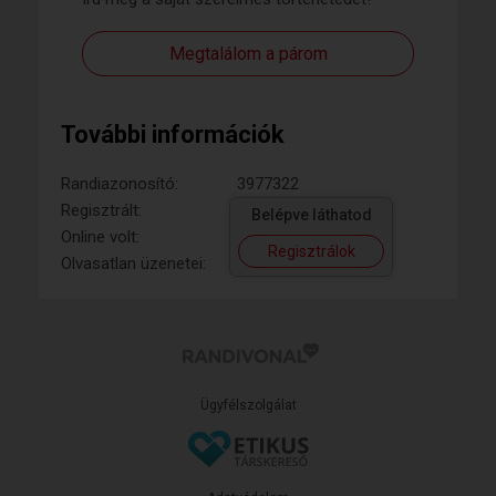
Megtalálom a párom
További információk
Randiazonosító:
3977322
Regisztrált:
Belépve láthatod
Online volt:
Regisztrálok
Olvasatlan üzenetei:
Ügyfélszolgálat