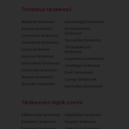
Tematikus társkereső
Állatbarát társkereső
Sorozatfüggő társkereső
Bringás társkereső
Színházkedvelő
társkereső
Ezermester társkereső
Táncoslábú társkereső
Filmkedvelő társkereső
Társasjátékozós
Gamer társkereső
társkereső
Humoros társkereső
Vegetáriánus társkereső
Kertészkedő társkereső
Zenefüggő társkereső
Könyvmoly társkereső
Elvált társkeresők
Motoros társkereső
Özvegy társkeresők
Spirituális társkereső
Gyermekes társkeresők
Társkeresés régiók szerint
Békéscsabai társkereső
Salgótarjáni társkereső
Budapesti társkereső
Szegedi társkereső
Debreceni társkereső
Szekszárdi társkereső