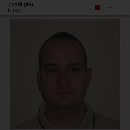
Zsolti (46)
Belépés
Miskolc
Egy jó randiból bármi lehet.