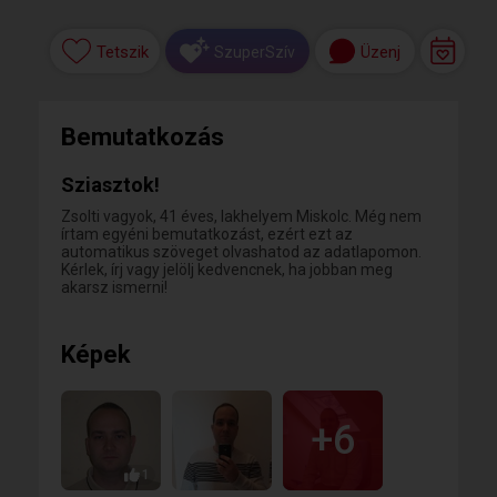
Tetszik
Üzenj
SzuperSzív
Bemutatkozás
Sziasztok!
Zsolti vagyok, 41 éves, lakhelyem Miskolc. Még nem
írtam egyéni bemutatkozást, ezért ezt az
automatikus szöveget olvashatod az adatlapomon.
Kérlek, írj vagy jelölj kedvencnek, ha jobban meg
akarsz ismerni!
Képek
+6
1