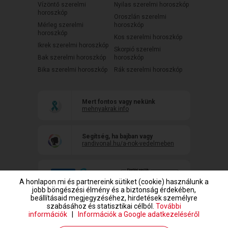
Vízöntő szerelmi
Nyilas szerelmi horoszkóp
horoszkóp
Oroszlán szerelmi
Mérleg szerelmi
horoszkóp
horoszkóp
Kos szerelmi horoszkóp
Ikrek szerelmi horoszkóp
Skorpió szerelmi
Bak szerelmi horoszkóp
horoszkóp
Bika szerelmi horoszkóp
Rák szerelmi horoszkóp
Mert fontos vagy nekünk
mehnyakrak.info
Segítség, ha bajban vagy
randivonal.hu/a-nok-vedelmeben
A honlapon mi és partnereink sütiket (cookie) használunk a
jobb böngészési élmény és a biztonság érdekében,
beállításaid megjegyzéséhez, hirdetések személyre
szabásához és statisztikai célból.
További
információk
|
Információk a Google adatkezeléséről