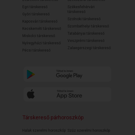
Egri társkereső
Székesfehérvári
társkereső
Győri társkereső
Szolnoki társkereső
Kaposvári társkereső
Szombathelyi társkereső
Kecskeméti társkereső
Tatabányai társkereső
Miskolci társkereső
Veszprémi társkereső
Nyíregyházi társkereső
Zalaegerszegi társkereső
Pécsi társkereső
Társkereső párhoroszkóp
Halak szerelmi horoszkóp
Szűz szerelmi horoszkóp