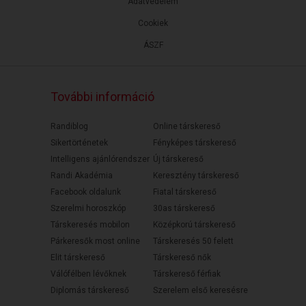
Adatvédelem
Cookiek
ÁSZF
További információ
Randiblog
Online társkereső
Sikertörténetek
Fényképes társkereső
Intelligens ajánlórendszer
Új társkereső
Randi Akadémia
Keresztény társkereső
Facebook oldalunk
Fiatal társkereső
Szerelmi horoszkóp
30as társkereső
Társkeresés mobilon
Középkorú társkereső
Párkeresők most online
Társkeresés 50 felett
Elit társkereső
Társkereső nők
Válófélben lévőknek
Társkereső férfiak
Diplomás társkereső
Szerelem első keresésre