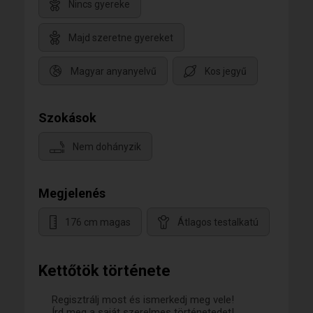
Nincs gyereke
Majd szeretne gyereket
Magyar anyanyelvű
Kos jegyű
Szokások
Nem dohányzik
Megjelenés
176 cm magas
Átlagos testalkatú
Kettőtök története
Regisztrálj most és ismerkedj meg vele!
Írd meg a saját szerelmes történetedet!