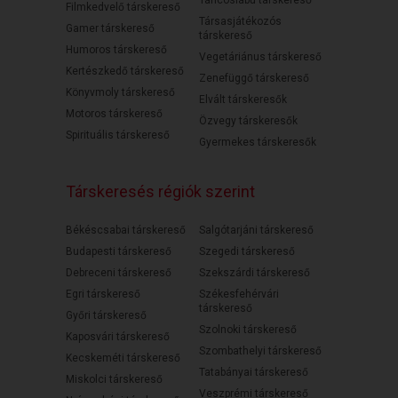
Filmkedvelő társkereső
Társasjátékozós
Gamer társkereső
társkereső
Humoros társkereső
Vegetáriánus társkereső
Kertészkedő társkereső
Zenefüggő társkereső
Könyvmoly társkereső
Elvált társkeresők
Motoros társkereső
Özvegy társkeresők
Spirituális társkereső
Gyermekes társkeresők
Társkeresés régiók szerint
Békéscsabai társkereső
Salgótarjáni társkereső
Budapesti társkereső
Szegedi társkereső
Debreceni társkereső
Szekszárdi társkereső
Egri társkereső
Székesfehérvári
társkereső
Győri társkereső
Szolnoki társkereső
Kaposvári társkereső
Szombathelyi társkereső
Kecskeméti társkereső
Tatabányai társkereső
Miskolci társkereső
Veszprémi társkereső