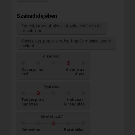
Szabadidejében
Táncol, kirándul, olvas, utazik, tévét néz és
moziba jár
Klasszikus, pop, disco, hip-hop és musical zenét
hallgat
A zenéről
Zavarja, ha
A zene az
szól
élete
Nyaralás:
Tengerpart,
Hátizsák,
napozás
kirándulás
Kivel utazik?
Kettesben
Barátokkal