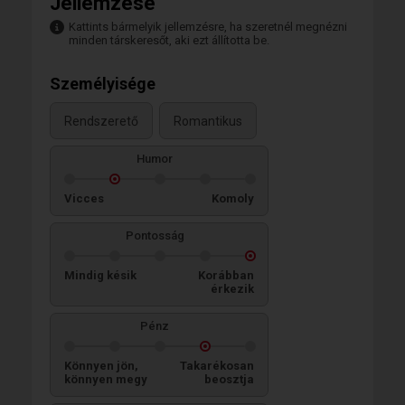
Jellemzése
Kattints bármelyik jellemzésre, ha szeretnél megnézni
minden társkeresőt, aki ezt állította be.
Személyisége
Rendszerető
Romantikus
Humor
Vicces
Komoly
Pontosság
Mindig késik
Korábban
érkezik
Pénz
Könnyen jön,
Takarékosan
könnyen megy
beosztja