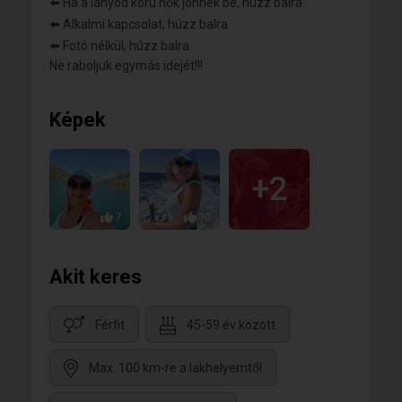
⬅️ Ha a lányod korú nők jönnek be, húzz balra
⬅️ Alkalmi kapcsolat, húzz balra
⬅️ Fotó nélkül, húzz balra
Ne raboljuk egymás idejét!!!
Képek
+2
7
30
Akit keres
Férfit
45-59 év között
Max. 100 km-re a lakhelyemtől