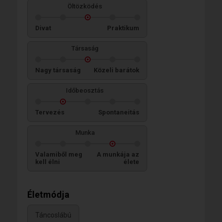
Öltözködés
Divat
Praktikum
Társaság
Nagy társaság
Közeli barátok
Időbeosztás
Tervezés
Spontaneitás
Munka
Valamiből meg
A munkája az
kell élni
élete
Életmódja
Táncoslábú