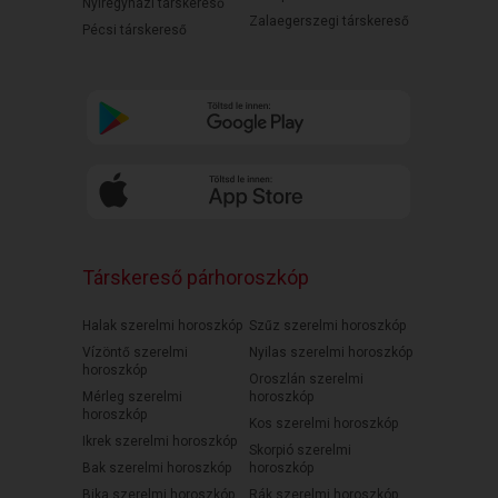
Nyíregyházi társkereső
Zalaegerszegi társkereső
Pécsi társkereső
Társkereső párhoroszkóp
Halak szerelmi horoszkóp
Szűz szerelmi horoszkóp
Vízöntő szerelmi
Nyilas szerelmi horoszkóp
horoszkóp
Oroszlán szerelmi
Mérleg szerelmi
horoszkóp
horoszkóp
Kos szerelmi horoszkóp
Ikrek szerelmi horoszkóp
Skorpió szerelmi
Bak szerelmi horoszkóp
horoszkóp
Bika szerelmi horoszkóp
Rák szerelmi horoszkóp