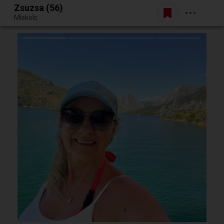
Zsuzsa (56)
Belépés
Miskolc
Egy jó randiból bármi lehet.