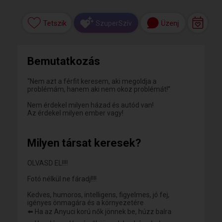
Tetszik
Üzenj
SzuperSzív
Bemutatkozás
“Nem azt a férfit keresem, aki megoldja a
problémám, hanem aki nem okoz problémát!”
Nem érdekel milyen házad és autód van!
Az érdekel milyen ember vagy!
Milyen társat keresek?
OLVASD EL!!!!
Fotó nélkül ne fáradj!!!!
Kedves, humoros, intelligens, figyelmes, jó fej,
igényes önmagára és a környezetére
⬅️ Ha az Anyuci korú nők jönnek be, húzz balra