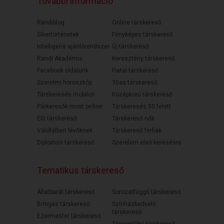
További információ
Randiblog
Online társkereső
Sikertörténetek
Fényképes társkereső
Intelligens ajánlórendszer
Új társkereső
Randi Akadémia
Keresztény társkereső
Facebook oldalunk
Fiatal társkereső
Szerelmi horoszkóp
30as társkereső
Társkeresés mobilon
Középkorú társkereső
Párkeresők most online
Társkeresés 50 felett
Elit társkereső
Társkereső nők
Válófélben lévőknek
Társkereső férfiak
Diplomás társkereső
Szerelem első keresésre
Tematikus társkereső
Állatbarát társkereső
Sorozatfüggő társkereső
Bringás társkereső
Színházkedvelő
társkereső
Ezermester társkereső
Táncoslábú társkereső