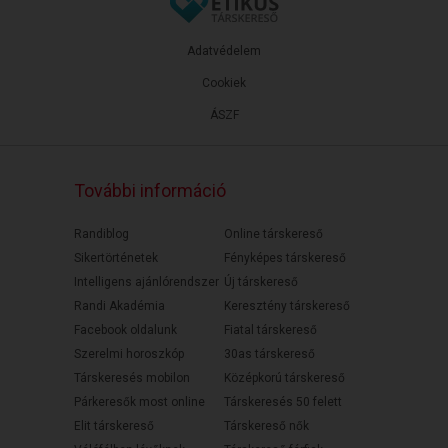
Adatvédelem
Cookiek
ÁSZF
További információ
Randiblog
Online társkereső
Sikertörténetek
Fényképes társkereső
Intelligens ajánlórendszer
Új társkereső
Randi Akadémia
Keresztény társkereső
Facebook oldalunk
Fiatal társkereső
Szerelmi horoszkóp
30as társkereső
Társkeresés mobilon
Középkorú társkereső
Párkeresők most online
Társkeresés 50 felett
Elit társkereső
Társkereső nők