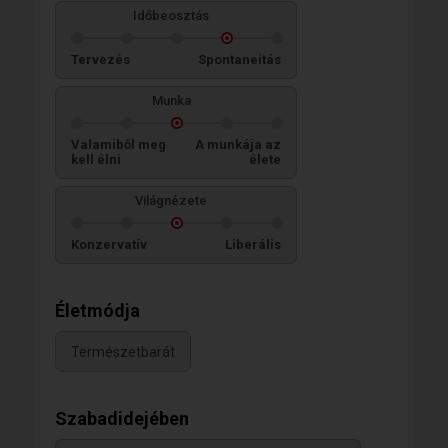
Időbeosztás
Tervezés
Spontaneitás
Munka
Valamiből meg
A munkája az
kell élni
élete
Világnézete
Konzervatív
Liberális
Életmódja
Természetbarát
Szabadidejében