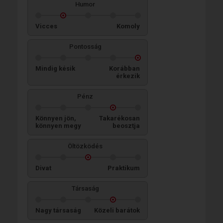
Humor
Vicces
Komoly
Pontosság
Mindig késik
Korábban
érkezik
Pénz
Könnyen jön,
Takarékosan
könnyen megy
beosztja
Öltözködés
Divat
Praktikum
Társaság
Nagy társaság
Közeli barátok