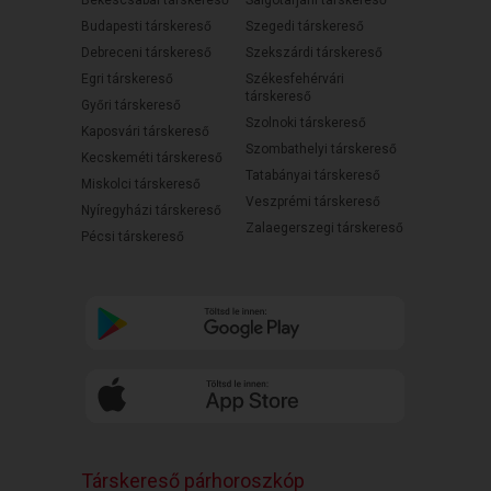
Budapesti társkereső
Szegedi társkereső
Debreceni társkereső
Szekszárdi társkereső
Egri társkereső
Székesfehérvári
társkereső
Győri társkereső
Szolnoki társkereső
Kaposvári társkereső
Szombathelyi társkereső
Kecskeméti társkereső
Tatabányai társkereső
Miskolci társkereső
Veszprémi társkereső
Nyíregyházi társkereső
Zalaegerszegi társkereső
Pécsi társkereső
Társkereső párhoroszkóp