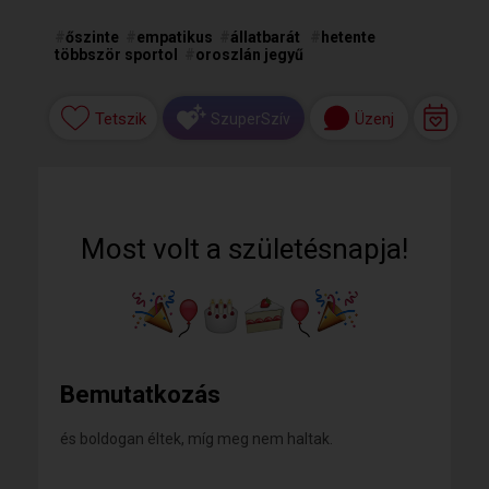
#
őszinte
#
empatikus
#
állatbarát
#
hetente
többször sportol
#
oroszlán jegyű
Tetszik
Üzenj
SzuperSzív
Most volt a születésnapja!
Bemutatkozás
és boldogan éltek, míg meg nem haltak.