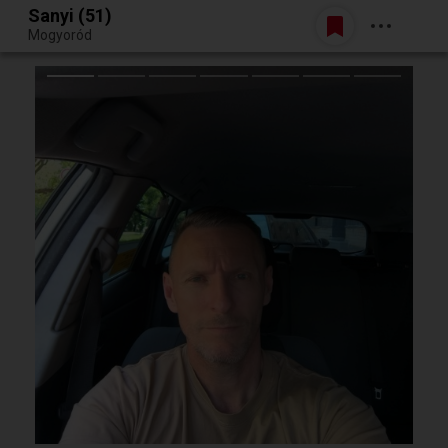
Sanyi (51)
Belépés
Mogyoród
Egy jó randiból bármi lehet.