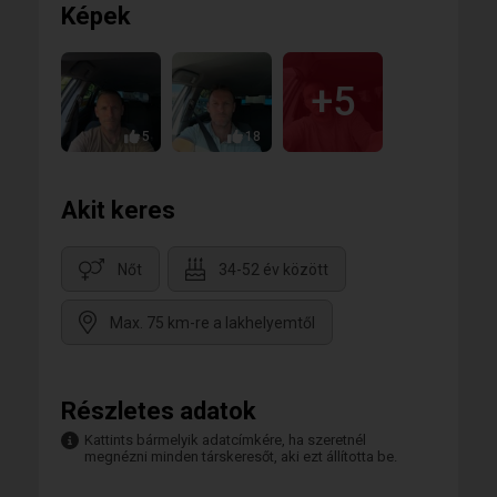
Képek
+5
5
18
Akit keres
Nőt
34-52 év között
Max. 75 km-re a lakhelyemtől
Részletes adatok
Kattints bármelyik adatcímkére, ha szeretnél
megnézni minden társkeresőt, aki ezt állította be.