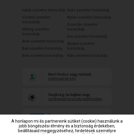
Halak szerelmi horoszkóp
Szűz szerelmi horoszkóp
Vízöntő szerelmi
Nyilas szerelmi horoszkóp
horoszkóp
Oroszlán szerelmi
Mérleg szerelmi
horoszkóp
horoszkóp
Kos szerelmi horoszkóp
Ikrek szerelmi horoszkóp
Skorpió szerelmi
Bak szerelmi horoszkóp
horoszkóp
Bika szerelmi horoszkóp
Rák szerelmi horoszkóp
Mert fontos vagy nekünk
mehnyakrak.info
Segítség, ha bajban vagy
randivonal.hu/a-nok-vedelmeben
A honlapon mi és partnereink sütiket (cookie) használunk a
jobb böngészési élmény és a biztonság érdekében,
beállításaid megjegyzéséhez, hirdetések személyre