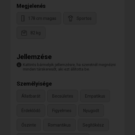
Megjelenés
178 cm magas
Sportos
82 kg
Jellemzése
Kattints bármelyik jellemzésre, ha szeretnél megnézni
minden társkeresőt, aki ezt állította be.
Személyisége
Állatbarát
Becsületes
Empatikus
Érdeklődő
Figyelmes
Nyugodt
Őszinte
Romantikus
Segítőkész