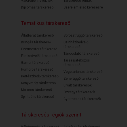
Válófélben lévőknek
Társkereső férfiak
Diplomás társkereső
Szerelem első keresésre
Tematikus társkereső
Állatbarát társkereső
Sorozatfüggő társkereső
Bringás társkereső
Színházkedvelő
társkereső
Ezermester társkereső
Táncoslábú társkereső
Filmkedvelő társkereső
Társasjátékozós
Gamer társkereső
társkereső
Humoros társkereső
Vegetáriánus társkereső
Kertészkedő társkereső
Zenefüggő társkereső
Könyvmoly társkereső
Elvált társkeresők
Motoros társkereső
Özvegy társkeresők
Spirituális társkereső
Gyermekes társkeresők
Társkeresés régiók szerint
Békéscsabai társkereső
Salgótarjáni társkereső