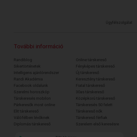
Ügyfélszolgálat
További információ
Randiblog
Online társkereső
Sikertörténetek
Fényképes társkereső
Intelligens ajánlórendszer
Új társkereső
Randi Akadémia
Keresztény társkereső
Facebook oldalunk
Fiatal társkereső
Szerelmi horoszkóp
30as társkereső
Társkeresés mobilon
Középkorú társkereső
Párkeresők most online
Társkeresés 50 felett
Elit társkereső
Társkereső nők
Válófélben lévőknek
Társkereső férfiak
Diplomás társkereső
Szerelem első keresésre