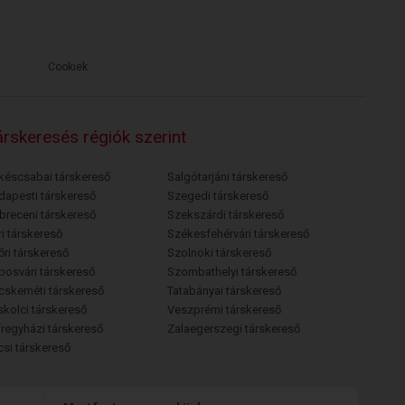
Cookiek
rskeresés régiók szerint
késcsabai társkereső
Salgótarjáni társkereső
dapesti társkereső
Szegedi társkereső
breceni társkereső
Szekszárdi társkereső
i társkereső
Székesfehérvári társkereső
őri társkereső
Szolnoki társkereső
posvári társkereső
Szombathelyi társkereső
cskeméti társkereső
Tatabányai társkereső
skolci társkereső
Veszprémi társkereső
íregyházi társkereső
Zalaegerszegi társkereső
csi társkereső