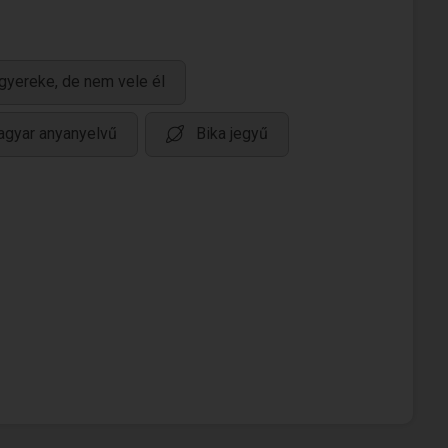
gyereke, de nem vele él
gyar anyanyelvű
Bika jegyű