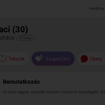
Randiblog
aci (30)
ohács
Térkép
Tetszik
SzuperSzív
Üzenj
Bemutatkozás
29 éves vagyok, szeretek kondizni, focizni és beszélgetni. Írj 