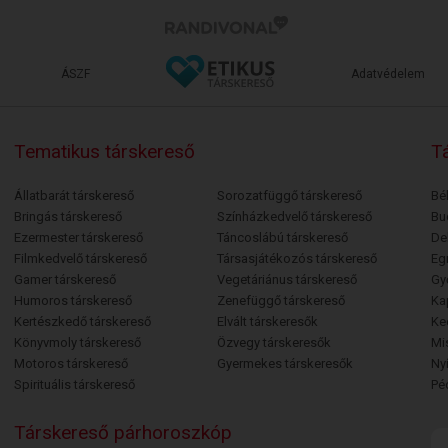
ÁSZF
Adatvédelem
Tematikus társkereső
Tá
Állatbarát társkereső
Sorozatfüggő társkereső
Bé
Bringás társkereső
Színházkedvelő társkereső
Bu
Ezermester társkereső
Táncoslábú társkereső
De
Filmkedvelő társkereső
Társasjátékozós társkereső
Egr
Gamer társkereső
Vegetáriánus társkereső
Gy
Humoros társkereső
Zenefüggő társkereső
Ka
Kertészkedő társkereső
Elvált társkeresők
Ke
Könyvmoly társkereső
Özvegy társkeresők
Mi
Motoros társkereső
Gyermekes társkeresők
Ny
Spirituális társkereső
Pé
Társkereső párhoroszkóp