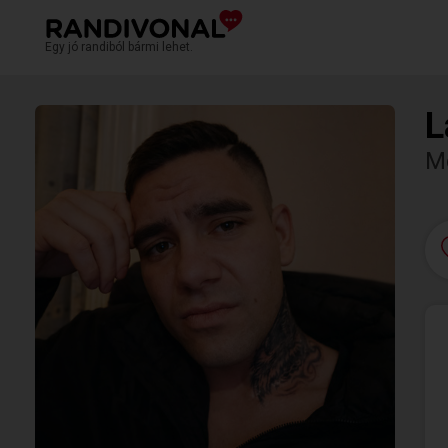
Egy jó randiból bármi lehet.
L
M