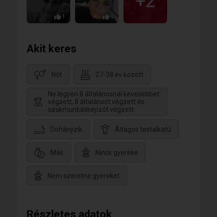
+2
1
1
Akit keres
Nőt
27-38 év között
Ne legyen 8 általánosnál kevesebbet
végzett, 8 általánost végzett és
szakmunkásképzőt végzett
Dohányzik
Átlagos testalkatú
Más
Nincs gyereke
Nem szeretne gyereket
Részletes adatok