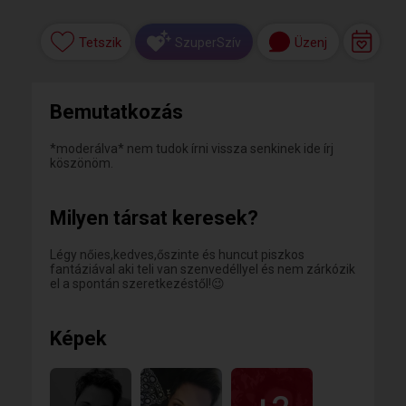
Tetszik
Üzenj
SzuperSzív
Bemutatkozás
*moderálva* nem tudok írni vissza senkinek ide írj
köszönöm.
Milyen társat keresek?
Légy nőies,kedves,őszinte és huncut piszkos
fantáziával aki teli van szenvedéllyel és nem zárkózik
el a spontán szeretkezéstől!😉
Képek