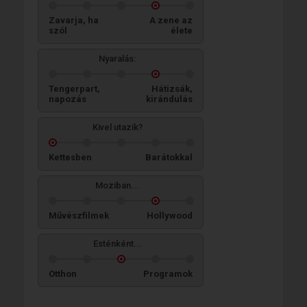
Zavarja, ha
A zene az
szól
élete
Nyaralás:
Tengerpart,
Hátizsák,
napozás
kirándulás
Kivel utazik?
Kettesben
Barátokkal
Moziban...
Művészfilmek
Hollywood
Esténként...
Otthon
Programok