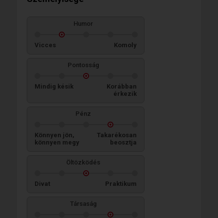
Humor
Vicces
Komoly
Pontosság
Mindig késik
Korábban
érkezik
Pénz
Könnyen jön,
Takarékosan
könnyen megy
beosztja
Öltözködés
Divat
Praktikum
Társaság