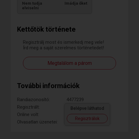
Nem tudja
Imádja őket
elviselni
Kettőtök története
Regisztrálj most és ismerkedj meg vele!
Írd meg a saját szerelmes történetedet!
Megtalálom a párom
További információk
Randiazonosító:
4477239
Regisztrált:
Belépve láthatod
Online volt:
Regisztrálok
Olvasatlan üzenetei: