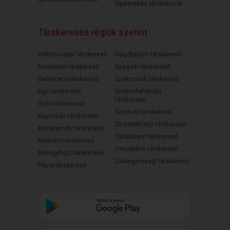
Gyermekes társkeresők
Társkeresés régiók szerint
Békéscsabai társkereső
Salgótarjáni társkereső
Budapesti társkereső
Szegedi társkereső
Debreceni társkereső
Szekszárdi társkereső
Egri társkereső
Székesfehérvári
társkereső
Győri társkereső
Szolnoki társkereső
Kaposvári társkereső
Szombathelyi társkereső
Kecskeméti társkereső
Tatabányai társkereső
Miskolci társkereső
Veszprémi társkereső
Nyíregyházi társkereső
Zalaegerszegi társkereső
Pécsi társkereső