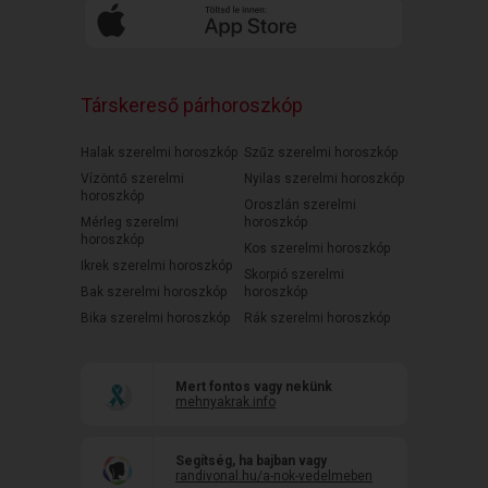
Társkereső párhoroszkóp
Halak szerelmi horoszkóp
Szűz szerelmi horoszkóp
Vízöntő szerelmi
Nyilas szerelmi horoszkóp
horoszkóp
Oroszlán szerelmi
Mérleg szerelmi
horoszkóp
horoszkóp
Kos szerelmi horoszkóp
Ikrek szerelmi horoszkóp
Skorpió szerelmi
Bak szerelmi horoszkóp
horoszkóp
Bika szerelmi horoszkóp
Rák szerelmi horoszkóp
Mert fontos vagy nekünk
mehnyakrak.info
Segítség, ha bajban vagy
randivonal.hu/a-nok-vedelmeben