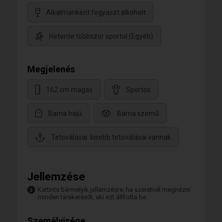
Alkalmanként fogyaszt alkoholt
Hetente többször sportol (Egyéb)
Megjelenés
162 cm magas
Sportos
Barna hajú
Barna szemű
Tetoválásai: kisebb tetoválásai vannak
Jellemzése
Kattints bármelyik jellemzésre, ha szeretnél megnézni
minden társkeresőt, aki ezt állította be.
Személyisége