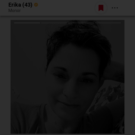
Erika (43)
Belépés
Monor
Egy jó randiból bármi lehet.