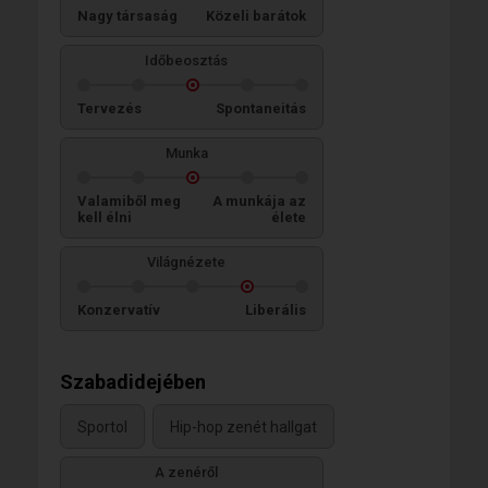
Nagy társaság
Közeli barátok
Időbeosztás
Tervezés
Spontaneitás
Munka
Valamiből meg
A munkája az
kell élni
élete
Világnézete
Konzervatív
Liberális
Szabadidejében
Sportol
Hip-hop zenét hallgat
A zenéről