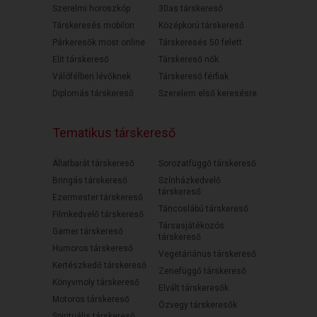
Szerelmi horoszkóp
30as társkereső
Társkeresés mobilon
Középkorú társkereső
Párkeresők most online
Társkeresés 50 felett
Elit társkereső
Társkereső nők
Válófélben lévőknek
Társkereső férfiak
Diplomás társkereső
Szerelem első keresésre
Tematikus társkereső
Állatbarát társkereső
Sorozatfüggő társkereső
Bringás társkereső
Színházkedvelő
társkereső
Ezermester társkereső
Táncoslábú társkereső
Filmkedvelő társkereső
Társasjátékozós
Gamer társkereső
társkereső
Humoros társkereső
Vegetáriánus társkereső
Kertészkedő társkereső
Zenefüggő társkereső
Könyvmoly társkereső
Elvált társkeresők
Motoros társkereső
Özvegy társkeresők
Spirituális társkereső