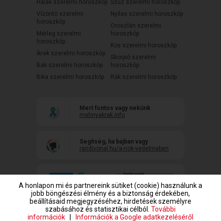
Halak szerelmi horoszkóp
Szűz szerelmi horoszkóp
Vízöntő szerelmi
Nyilas szerelmi horoszkóp
horoszkóp
Oroszlán szerelmi
Mérleg szerelmi
horoszkóp
horoszkóp
Kos szerelmi horoszkóp
Ikrek szerelmi horoszkóp
Skorpió szerelmi
Bak szerelmi horoszkóp
horoszkóp
Bika szerelmi horoszkóp
Rák szerelmi horoszkóp
Mert fontos vagy nekünk
mehnyakrak.info
Segítség, ha bajban vagy
randivonal.hu/a-nok-vedelmeben
A honlapon mi és partnereink sütiket (cookie) használunk a
jobb böngészési élmény és a biztonság érdekében,
beállításaid megjegyzéséhez, hirdetések személyre
szabásához és statisztikai célból.
További
információk
|
Információk a Google adatkezeléséről