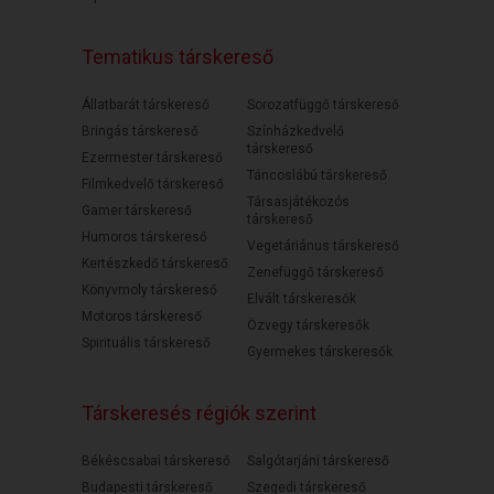
Tematikus társkereső
Állatbarát társkereső
Sorozatfüggő társkereső
Bringás társkereső
Színházkedvelő
társkereső
Ezermester társkereső
Táncoslábú társkereső
Filmkedvelő társkereső
Társasjátékozós
Gamer társkereső
társkereső
Humoros társkereső
Vegetáriánus társkereső
Kertészkedő társkereső
Zenefüggő társkereső
Könyvmoly társkereső
Elvált társkeresők
Motoros társkereső
Özvegy társkeresők
Spirituális társkereső
Gyermekes társkeresők
Társkeresés régiók szerint
Békéscsabai társkereső
Salgótarjáni társkereső
Budapesti társkereső
Szegedi társkereső