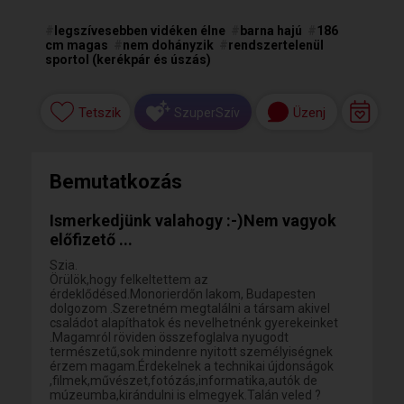
#
legszívesebben vidéken élne
#
barna hajú
#
186
cm magas
#
nem dohányzik
#
rendszertelenül
sportol (kerékpár és úszás)
Tetszik
Üzenj
SzuperSzív
Bemutatkozás
Ismerkedjünk valahogy :-)Nem vagyok
előfizető ...
Szia.
Örülök,hogy felkeltettem az
érdeklődésed.Monorierdőn lakom, Budapesten
dolgozom .Szeretném megtalálni a társam akivel
családot alapíthatok és nevelhetnénk gyerekeinket
.Magamról röviden összefoglalva nyugodt
természetű,sok mindenre nyitott személyiségnek
érzem magam.Érdekelnek a technikai újdonságok
,filmek,művészet,fotózás,informatika,autók de
múzeumba,kirándulni is elmegyek.Talán veled ?