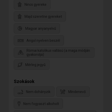
Nincs gyereke
Majd szeretne gyereket
Magyar anyanyelvű
Angol nyelven beszél
Római katolikus vallású (a maga módján
gyakorolja)
Mérleg jegyű
Szokások
Nem dohányzik
Mindenevő
Nem fogyaszt alkoholt