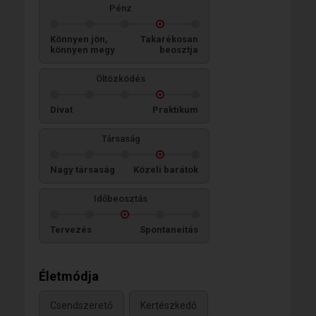
Pénz
Könnyen jön,
Takarékosan
könnyen megy
beosztja
Öltözködés
Divat
Praktikum
Társaság
Nagy társaság
Közeli barátok
Időbeosztás
Tervezés
Spontaneitás
Életmódja
Csendszerető
Kertészkedő