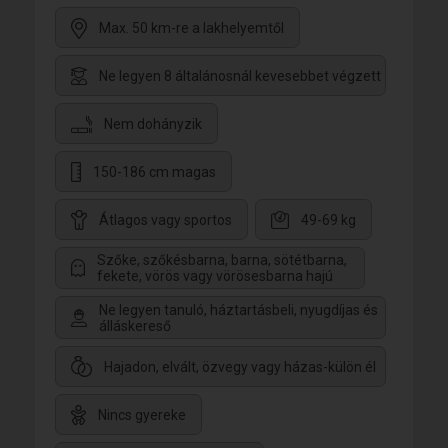
Max. 50 km-re a lakhelyemtől
Ne legyen 8 általánosnál kevesebbet végzett
Nem dohányzik
150-186 cm magas
Átlagos vagy sportos
49-69 kg
Szőke, szőkésbarna, barna, sötétbarna,
fekete, vörös vagy vörösesbarna hajú
Ne legyen tanuló, háztartásbeli, nyugdíjas és
álláskereső
Hajadon, elvált, özvegy vagy házas-külön él
Nincs gyereke