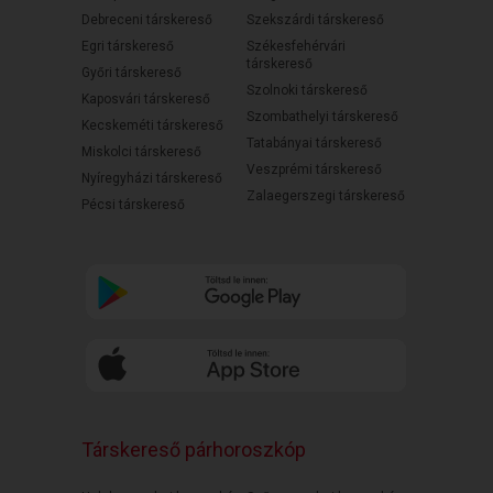
Debreceni társkereső
Szekszárdi társkereső
Egri társkereső
Székesfehérvári
társkereső
Győri társkereső
Szolnoki társkereső
Kaposvári társkereső
Szombathelyi társkereső
Kecskeméti társkereső
Tatabányai társkereső
Miskolci társkereső
Veszprémi társkereső
Nyíregyházi társkereső
Zalaegerszegi társkereső
Pécsi társkereső
Társkereső párhoroszkóp