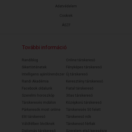
Adatvédelem
Cookiek
ÁSZF
További információ
Randiblog
Online társkereső
Sikertörténetek
Fényképes társkereső
Intelligens ajánlórendszer
Új társkereső
Randi Akadémia
Keresztény társkereső
Facebook oldalunk
Fiatal társkereső
Szerelmi horoszkóp
30as társkereső
Társkeresés mobilon
Középkorú társkereső
Párkeresők most online
Társkeresés 50 felett
Elit társkereső
Társkereső nők
Válófélben lévőknek
Társkereső férfiak
Diplomás társkereső
Szerelem első keresésre