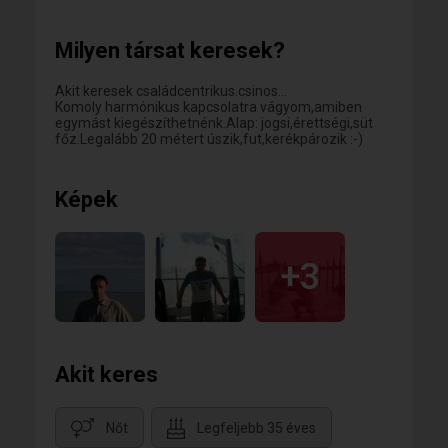
Milyen társat keresek?
Akit keresek családcentrikus.csinos...
Komoly harmónikus kapcsolatra vágyom,amiben
egymást kiegészíthetnénk.Alap: jogsi,érettségi,süt
főz.Legalább 20 métert úszik,fut,kerékpározik :-)
Képek
+3
Akit keres
Nőt
Legfeljebb 35 éves