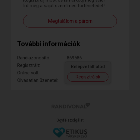
Regisztrálj most és ismerkedj meg vele!
Írd meg a saját szerelmes történetedet!
Megtalálom a párom
További információk
Randiazonosító:
869586
Regisztrált:
Belépve láthatod
Online volt:
Regisztrálok
Olvasatlan üzenetei:
Ügyfélszolgálat