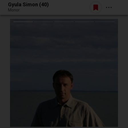
Gyula Simon (40)
Belépés
Monor
Egy jó randiból bármi lehet.