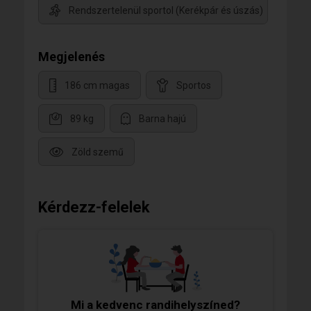
Rendszertelenül sportol (Kerékpár és úszás)
Megjelenés
186 cm magas
Sportos
89 kg
Barna hajú
Zöld szemű
Kérdezz-felelek
Mi a kedvenc randihelyszíned?