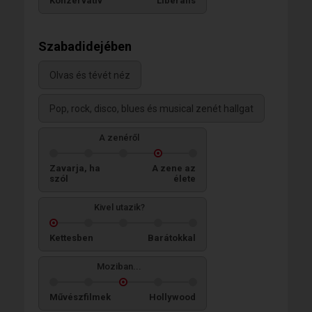
Konzervatív
Liberális
Szabadidejében
Olvas és tévét néz
Pop, rock, disco, blues és musical zenét hallgat
A zenéről
Zavarja, ha
A zene az
szól
élete
Kivel utazik?
Kettesben
Barátokkal
Moziban...
Művészfilmek
Hollywood