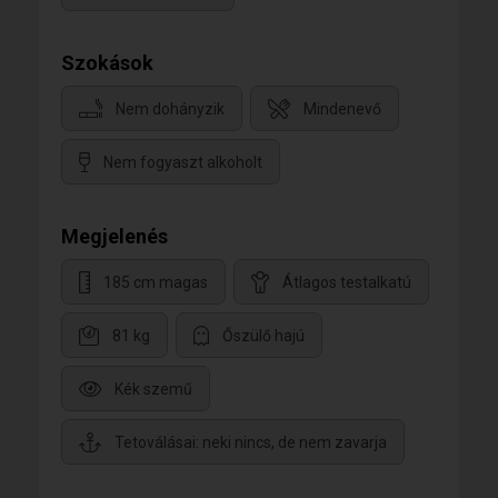
Szokások
Nem dohányzik
Mindenevő
Nem fogyaszt alkoholt
Megjelenés
185 cm magas
Átlagos testalkatú
81 kg
Őszülő hajú
Kék szemű
Tetoválásai: neki nincs, de nem zavarja