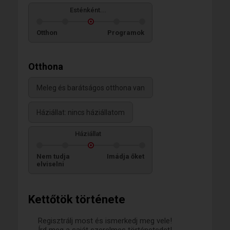
Esténként...
Otthon
Programok
Otthona
Meleg és barátságos otthona van
Háziállat: nincs háziállatom
Háziállat
Nem tudja
Imádja őket
elviselni
Kettőtök története
Regisztrálj most és ismerkedj meg vele!
Írd meg a saját szerelmes történetedet!