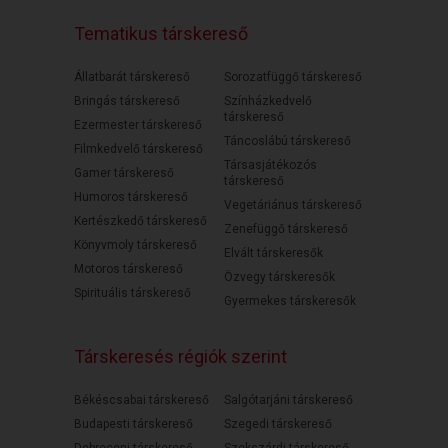
Tematikus társkereső
Állatbarát társkereső
Sorozatfüggő társkereső
Bringás társkereső
Színházkedvelő
társkereső
Ezermester társkereső
Táncoslábú társkereső
Filmkedvelő társkereső
Társasjátékozós
Gamer társkereső
társkereső
Humoros társkereső
Vegetáriánus társkereső
Kertészkedő társkereső
Zenefüggő társkereső
Könyvmoly társkereső
Elvált társkeresők
Motoros társkereső
Özvegy társkeresők
Spirituális társkereső
Gyermekes társkeresők
Társkeresés régiók szerint
Békéscsabai társkereső
Salgótarjáni társkereső
Budapesti társkereső
Szegedi társkereső
Debreceni társkereső
Szekszárdi társkereső