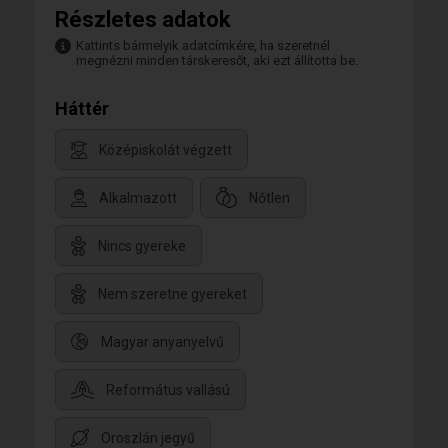
Részletes adatok
Kattints bármelyik adatcímkére, ha szeretnél
megnézni minden társkeresőt, aki ezt állította be.
Háttér
Középiskolát végzett
Alkalmazott
Nőtlen
Nincs gyereke
Nem szeretne gyereket
Magyar anyanyelvű
Református vallású
Oroszlán jegyű