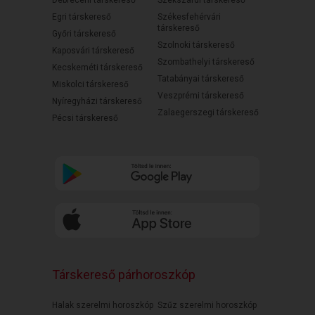
Egri társkereső
Székesfehérvári
társkereső
Győri társkereső
Szolnoki társkereső
Kaposvári társkereső
Szombathelyi társkereső
Kecskeméti társkereső
Tatabányai társkereső
Miskolci társkereső
Veszprémi társkereső
Nyíregyházi társkereső
Zalaegerszegi társkereső
Pécsi társkereső
Társkereső párhoroszkóp
Halak szerelmi horoszkóp
Szűz szerelmi horoszkóp