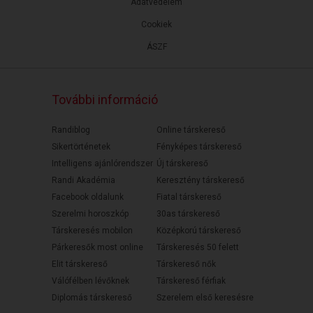
Adatvédelem
Cookiek
ÁSZF
További információ
Randiblog
Online társkereső
Sikertörténetek
Fényképes társkereső
Intelligens ajánlórendszer
Új társkereső
Randi Akadémia
Keresztény társkereső
Facebook oldalunk
Fiatal társkereső
Szerelmi horoszkóp
30as társkereső
Társkeresés mobilon
Középkorú társkereső
Párkeresők most online
Társkeresés 50 felett
Elit társkereső
Társkereső nők
Válófélben lévőknek
Társkereső férfiak
Diplomás társkereső
Szerelem első keresésre