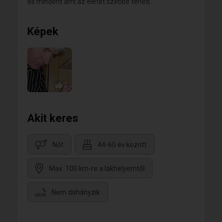
és mindent ami az életet szebbé teheti.
Képek
2
Akit keres
Nőt
44-60 év között
Max. 100 km-re a lakhelyemtől
Nem dohányzik