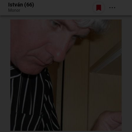
István (66)
Belépés
Monor
Egy jó randiból bármi lehet.