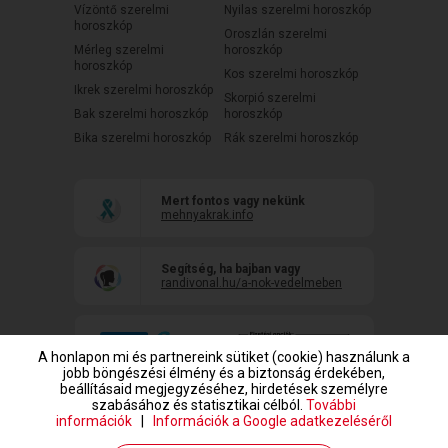
Vízöntő szerelmi
Nyilas szerelmi horoszkóp
horoszkóp
Oroszlán szerelmi
Mérleg szerelmi
horoszkóp
horoszkóp
Kos szerelmi horoszkóp
Ikrek szerelmi horoszkóp
Skorpió szerelmi
Bak szerelmi horoszkóp
horoszkóp
Bika szerelmi horoszkóp
Rák szerelmi horoszkóp
Mert fontos vagy nekünk
mehnyakrak.info
Segítség, ha bajban vagy
randivonal.hu/a-nok-vedelmeben
A honlapon mi és partnereink sütiket (cookie) használunk a
jobb böngészési élmény és a biztonság érdekében,
beállításaid megjegyzéséhez, hirdetések személyre
szabásához és statisztikai célból.
További
információk
|
Információk a Google adatkezeléséről