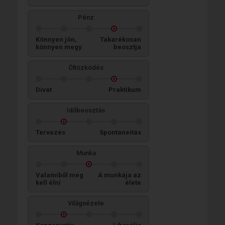
Pénz
Könnyen jön,
Takarékosan
könnyen megy
beosztja
Öltözködés
Divat
Praktikum
Időbeosztás
Tervezés
Spontaneitás
Munka
Valamiből meg
A munkája az
kell élni
élete
Világnézete