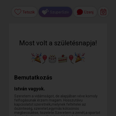
Tetszik
Üzenj
SzuperSzív
Most volt a születésnapja!
Bemutatkozás
István vagyok.
Szeretem a vidámságot, de alapjában véve komoly
felfogásunak érzem magam. Hosszutávu
kapcsolatot szeretnék,melynek feltételei az
őszinteség, szeretet,egymás kölcsönös
megbecsülése, tiszelete.Szeretem a zenét,a sportot