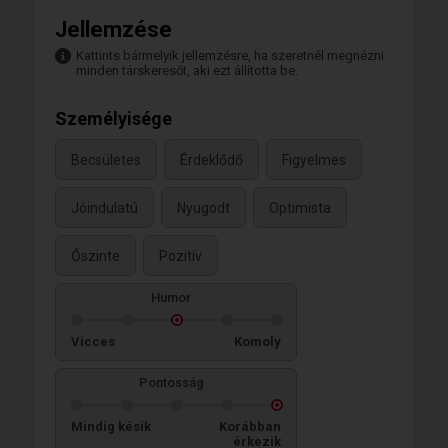
Jellemzése
Kattints bármelyik jellemzésre, ha szeretnél megnézni
minden társkeresőt, aki ezt állította be.
Személyisége
Becsületes
Érdeklődő
Figyelmes
Jóindulatú
Nyugodt
Optimista
Őszinte
Pozitív
Humor
Vicces
Komoly
Pontosság
Mindig késik
Korábban
érkezik