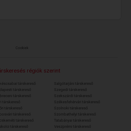
Cookiek
rskeresés régiók szerint
késcsabai társkereső
Salgótarjáni társkereső
dapesti társkereső
Szegedi társkereső
breceni társkereső
Szekszárdi társkereső
i társkereső
Székesfehérvári társkereső
őri társkereső
Szolnoki társkereső
posvári társkereső
Szombathelyi társkereső
cskeméti társkereső
Tatabányai társkereső
skolci társkereső
Veszprémi társkereső