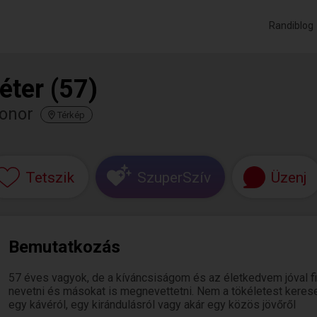
Randiblog
éter (57)
onor
Térkép
Tetszik
SzuperSzív
Üzenj
Bemutatkozás
57 éves vagyok, de a kíváncsiságom és az életkedvem jóval fia
nevetni és másokat is megnevettetni. Nem a tökéletest keresem
egy kávéról, egy kirándulásról vagy akár egy közös jövőről