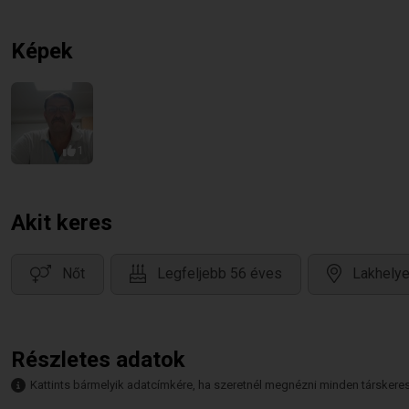
Képek
1
Akit keres
Nőt
Legfeljebb 56 éves
Lakhely
Részletes adatok
Kattints bármelyik adatcímkére, ha szeretnél megnézni minden társkeresőt,