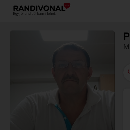
Egy jó randiból bármi lehet.
P
M