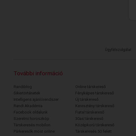
Ügyfélszolgálat
További információ
Randiblog
Online társkereső
Sikertörténetek
Fényképes társkereső
Intelligens ajánlórendszer
Új társkereső
Randi Akadémia
Keresztény társkereső
Facebook oldalunk
Fiatal társkereső
Szerelmi horoszkóp
30as társkereső
Társkeresés mobilon
Középkorú társkereső
Párkeresők most online
Társkeresés 50 felett