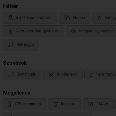
Háttér
8 általánost végzett
Nőtlen
Van gy
Nem szeretne gyereket
Magyar anyanyelvű
Rák jegyű
Szokások
Dohányzik
Mindenevő
Nem fogyas
Megjelenés
178 cm magas
Mackós
114 kg