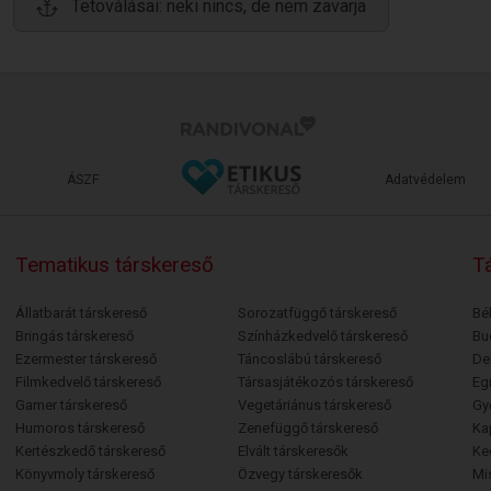
Tetoválásai: neki nincs, de nem zavarja
ÁSZF
Adatvédelem
Tematikus társkereső
Tá
Állatbarát társkereső
Sorozatfüggő társkereső
Bé
Bringás társkereső
Színházkedvelő társkereső
Bu
Ezermester társkereső
Táncoslábú társkereső
De
Filmkedvelő társkereső
Társasjátékozós társkereső
Egr
Gamer társkereső
Vegetáriánus társkereső
Gy
Humoros társkereső
Zenefüggő társkereső
Ka
Kertészkedő társkereső
Elvált társkeresők
Ke
Könyvmoly társkereső
Özvegy társkeresők
Mi