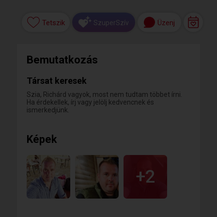
Tetszik
Üzenj
SzuperSzív
Bemutatkozás
Társat keresek
Szia, Richárd vagyok, most nem tudtam többet írni.
Ha érdekellek, írj vagy jelölj kedvencnek és
ismerkedjünk.
Képek
+2