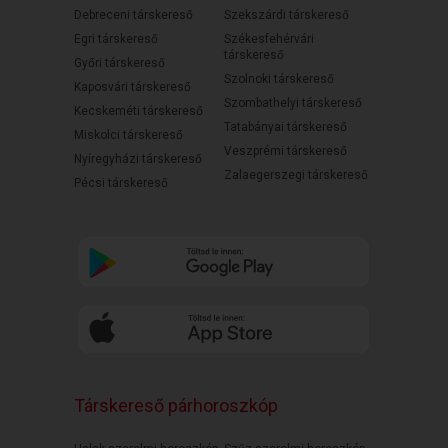
Debreceni társkereső
Szekszárdi társkereső
Egri társkereső
Székesfehérvári
társkereső
Győri társkereső
Szolnoki társkereső
Kaposvári társkereső
Szombathelyi társkereső
Kecskeméti társkereső
Tatabányai társkereső
Miskolci társkereső
Veszprémi társkereső
Nyíregyházi társkereső
Zalaegerszegi társkereső
Pécsi társkereső
Társkereső párhoroszkóp