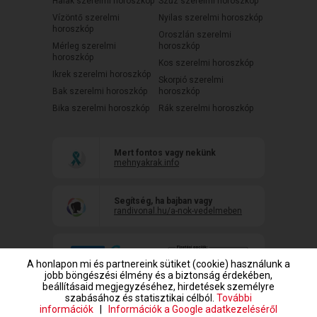
Halak szerelmi horoszkóp
Szűz szerelmi horoszkóp
Vízöntő szerelmi
Nyilas szerelmi horoszkóp
horoszkóp
Oroszlán szerelmi
Mérleg szerelmi
horoszkóp
horoszkóp
Kos szerelmi horoszkóp
Ikrek szerelmi horoszkóp
Skorpió szerelmi
Bak szerelmi horoszkóp
horoszkóp
Bika szerelmi horoszkóp
Rák szerelmi horoszkóp
Mert fontos vagy nekünk
mehnyakrak.info
Segítség, ha bajban vagy
randivonal.hu/a-nok-vedelmeben
A honlapon mi és partnereink sütiket (cookie) használunk a
jobb böngészési élmény és a biztonság érdekében,
beállításaid megjegyzéséhez, hirdetések személyre
szabásához és statisztikai célból.
További
információk
|
Információk a Google adatkezeléséről