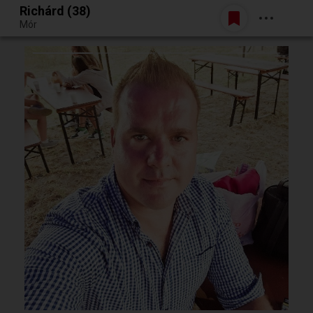
Richárd (38)
Belépés
Mór
Egy jó randiból bármi lehet.