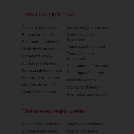
Tematikus társkereső
Állatbarát társkereső
Sorozatfüggő társkereső
Bringás társkereső
Színházkedvelő
társkereső
Ezermester társkereső
Táncoslábú társkereső
Filmkedvelő társkereső
Társasjátékozós
Gamer társkereső
társkereső
Humoros társkereső
Vegetáriánus társkereső
Kertészkedő társkereső
Zenefüggő társkereső
Könyvmoly társkereső
Elvált társkeresők
Motoros társkereső
Özvegy társkeresők
Spirituális társkereső
Gyermekes társkeresők
Társkeresés régiók szerint
Békéscsabai társkereső
Salgótarjáni társkereső
Budapesti társkereső
Szegedi társkereső