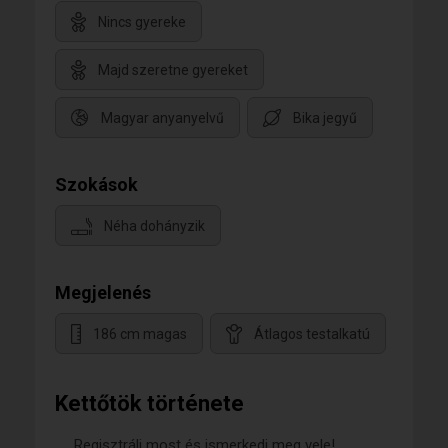
Nincs gyereke
Majd szeretne gyereket
Magyar anyanyelvű
Bika jegyű
Szokások
Néha dohányzik
Megjelenés
186 cm magas
Átlagos testalkatú
Kettőtök története
Regisztrálj most és ismerkedj meg vele!