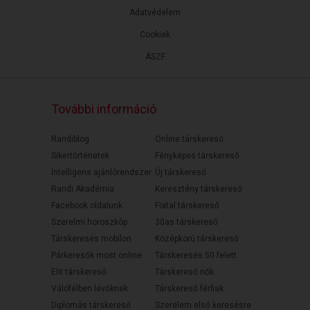
Adatvédelem
Cookiek
ÁSZF
További információ
Randiblog
Online társkereső
Sikertörténetek
Fényképes társkereső
Intelligens ajánlórendszer
Új társkereső
Randi Akadémia
Keresztény társkereső
Facebook oldalunk
Fiatal társkereső
Szerelmi horoszkóp
30as társkereső
Társkeresés mobilon
Középkorú társkereső
Párkeresők most online
Társkeresés 50 felett
Elit társkereső
Társkereső nők
Válófélben lévőknek
Társkereső férfiak
Diplomás társkereső
Szerelem első keresésre