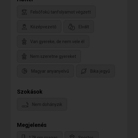
Felsőfokú tanfolyamot végzett
Középvezető
Elvált
Van gyereke, de nem vele él
Nem szeretne gyereket
Magyar anyanyelvű
Bika jegyű
Szokások
Nem dohányzik
Megjelenés
178 cm magas
Sportos