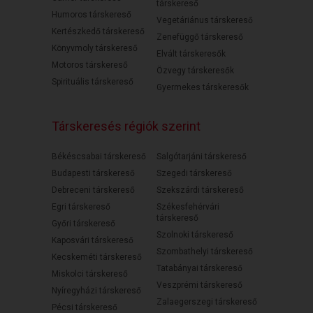
társkereső
Humoros társkereső
Vegetáriánus társkereső
Kertészkedő társkereső
Zenefüggő társkereső
Könyvmoly társkereső
Elvált társkeresők
Motoros társkereső
Özvegy társkeresők
Spirituális társkereső
Gyermekes társkeresők
Társkeresés régiók szerint
Békéscsabai társkereső
Salgótarjáni társkereső
Budapesti társkereső
Szegedi társkereső
Debreceni társkereső
Szekszárdi társkereső
Egri társkereső
Székesfehérvári
társkereső
Győri társkereső
Szolnoki társkereső
Kaposvári társkereső
Szombathelyi társkereső
Kecskeméti társkereső
Tatabányai társkereső
Miskolci társkereső
Veszprémi társkereső
Nyíregyházi társkereső
Zalaegerszegi társkereső
Pécsi társkereső