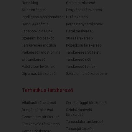
Randiblog
Online társkereső
Sikertörténetek
Fényképes társkereső
Intelligens ajánlórendszer
Új társkereső
Randi Akadémia
Keresztény társkereső
Facebook oldalunk
Fiatal társkereső
Szerelmi horoszkóp
30as társkereső
Társkeresés mobilon
Középkorú társkereső
Párkeresők most online
Társkeresés 50 felett
Elit társkereső
Társkereső nők
Válófélben lévőknek
Társkereső férfiak
Diplomás társkereső
Szerelem első keresésre
Tematikus társkereső
Állatbarát társkereső
Sorozatfüggő társkereső
Bringás társkereső
Színházkedvelő
társkereső
Ezermester társkereső
Táncoslábú társkereső
Filmkedvelő társkereső
Társasjátékozós
Gamer társkereső