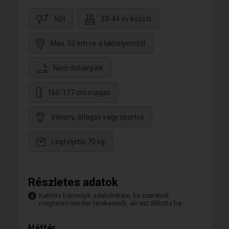
Nőt
33-44 év között
Max. 50 km-re a lakhelyemtől
Nem dohányzik
160-177 cm magas
Vékony, átlagos vagy sportos
Legfeljebb 70 kg
Részletes adatok
Kattints bármelyik adatcímkére, ha szeretnél
megnézni minden társkeresőt, aki ezt állította be.
Háttér