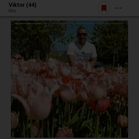
Viktor (44)
Belépés
Mór
Egy jó randiból bármi lehet.