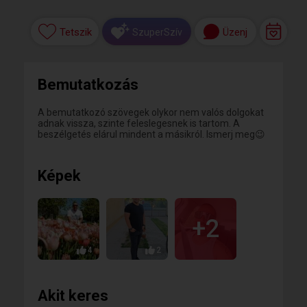
Tetszik
Üzenj
SzuperSzív
Bemutatkozás
A bemutatkozó szövegek olykor nem valós dolgokat
adnak vissza, szinte feleslegesnek is tartom. A
beszélgetés elárul mindent a másikról. Ismerj meg😉
Képek
+2
4
2
Akit keres