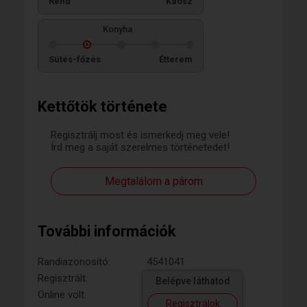
Rend
Káosz
Konyha
Sütés-főzés
Étterem
Kettőtök története
Regisztrálj most és ismerkedj meg vele!
Írd meg a saját szerelmes történetedet!
Megtalálom a párom
További információk
Randiazonosító:
4541041
Regisztrált:
Belépve láthatod
Online volt:
Regisztrálok