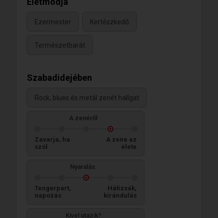
Életmódja
Ezermester
Kertészkedő
Természetbarát
Szabadidejében
Rock, blues és metál zenét hallgat
A zenéről
Zavarja, ha
A zene az
szól
élete
Nyaralás:
Tengerpart,
Hátizsák,
napozás
kirándulás
Kivel utazik?