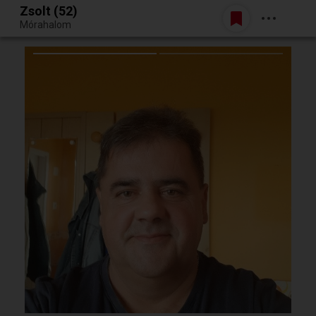
Zsolt (52)
Belépés
Mórahalom
Egy jó randiból bármi lehet.