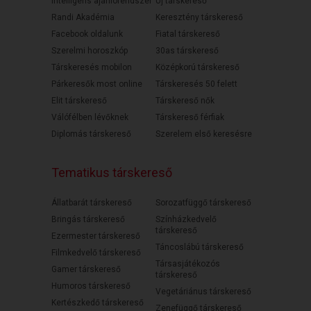
Intelligens ajánlórendszer
Új társkereső
Randi Akadémia
Keresztény társkereső
Facebook oldalunk
Fiatal társkereső
Szerelmi horoszkóp
30as társkereső
Társkeresés mobilon
Középkorú társkereső
Párkeresők most online
Társkeresés 50 felett
Elit társkereső
Társkereső nők
Válófélben lévőknek
Társkereső férfiak
Diplomás társkereső
Szerelem első keresésre
Tematikus társkereső
Állatbarát társkereső
Sorozatfüggő társkereső
Bringás társkereső
Színházkedvelő
társkereső
Ezermester társkereső
Táncoslábú társkereső
Filmkedvelő társkereső
Társasjátékozós
Gamer társkereső
társkereső
Humoros társkereső
Vegetáriánus társkereső
Kertészkedő társkereső
Zenefüggő társkereső