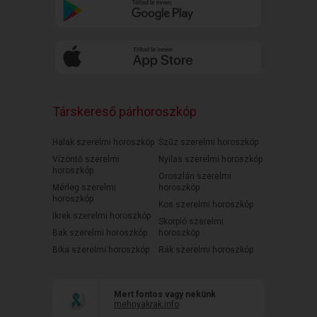
Társkereső párhoroszkóp
Halak szerelmi horoszkóp
Szűz szerelmi horoszkóp
Vízöntő szerelmi
Nyilas szerelmi horoszkóp
horoszkóp
Oroszlán szerelmi
Mérleg szerelmi
horoszkóp
horoszkóp
Kos szerelmi horoszkóp
Ikrek szerelmi horoszkóp
Skorpió szerelmi
Bak szerelmi horoszkóp
horoszkóp
Bika szerelmi horoszkóp
Rák szerelmi horoszkóp
Mert fontos vagy nekünk
mehnyakrak.info