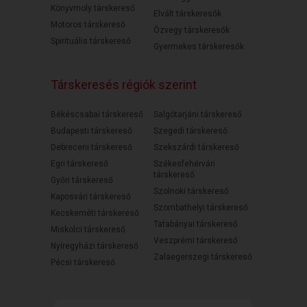
Könyvmoly társkereső
Elvált társkeresők
Motoros társkereső
Özvegy társkeresők
Spirituális társkereső
Gyermekes társkeresők
Társkeresés régiók szerint
Békéscsabai társkereső
Salgótarjáni társkereső
Budapesti társkereső
Szegedi társkereső
Debreceni társkereső
Szekszárdi társkereső
Egri társkereső
Székesfehérvári
társkereső
Győri társkereső
Szolnoki társkereső
Kaposvári társkereső
Szombathelyi társkereső
Kecskeméti társkereső
Tatabányai társkereső
Miskolci társkereső
Veszprémi társkereső
Nyíregyházi társkereső
Zalaegerszegi társkereső
Pécsi társkereső