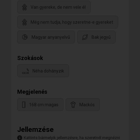
Van gyereke, de nem vele él
Még nem tudja, hogy szeretne-e gyereket
Magyar anyanyelvű
Bak jegyű
Szokások
Néha dohányzik
Megjelenés
168 cm magas
Mackós
Jellemzése
Kattints bármelyik jellemzésre, ha szeretnél megnézni