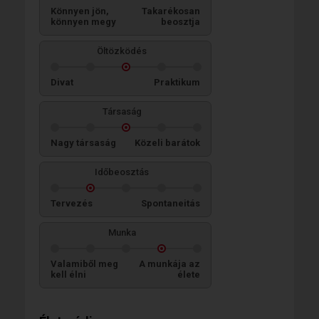
Könnyen jön,
Takarékosan
könnyen megy
beosztja
Öltözködés
Divat
Praktikum
Társaság
Nagy társaság
Közeli barátok
Időbeosztás
Tervezés
Spontaneitás
Munka
Valamiből meg
A munkája az
kell élni
élete