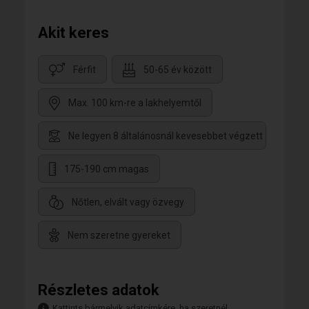
Akit keres
Férfit
50-65 év között
Max. 100 km-re a lakhelyemtől
Ne legyen 8 általánosnál kevesebbet végzett
175-190 cm magas
Nőtlen, elvált vagy özvegy
Nem szeretne gyereket
Részletes adatok
Kattints bármelyik adatcímkére, ha szeretnél