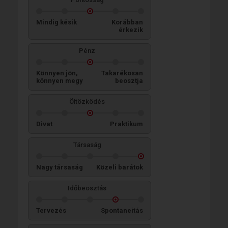
Mindig késik
Korábban
érkezik
Pénz
Könnyen jön,
Takarékosan
könnyen megy
beosztja
Öltözködés
Divat
Praktikum
Társaság
Nagy társaság
Közeli barátok
Időbeosztás
Tervezés
Spontaneitás