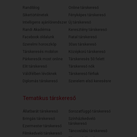
Randiblog
Online társkereső
Sikertörténetek
Fényképes társkereső
Intelligens ajánlórendszer
Új társkereső
Randi Akadémia
Keresztény társkereső
Facebook oldalunk
Fiatal társkereső
Szerelmi horoszkóp
30as társkereső
Társkeresés mobilon
Középkorú társkereső
Párkeresők most online
Társkeresés 50 felett
Elit társkereső
Társkereső nők
Válófélben lévőknek
Társkereső férfiak
Diplomás társkereső
Szerelem első keresésre
Tematikus társkereső
Állatbarát társkereső
Sorozatfüggő társkereső
Bringás társkereső
Színházkedvelő
társkereső
Ezermester társkereső
Táncoslábú társkereső
Filmkedvelő társkereső