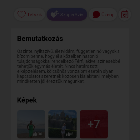
Tetszik
Üzenj
SzuperSzív
Bemutatkozás
Őszinte, nyiltszívű, életvidám, független nő vagyok s
bízom benne, hogy él a közelben hasonló
tulajdonságokkal rendelkező Férfi, akivel színesebbé
tehetjük egymás életét. Nincs határozott
elképzelésem, kölcsönös vonzalom esetén olyan
kapcsolatot szeretnék közösen kialakítani, melyben
mindketten jól érezzük magunkat.
Képek
+7
36
8