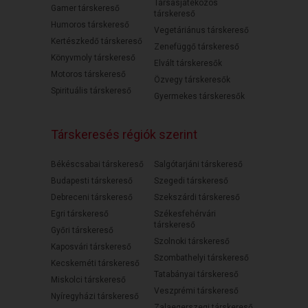
Társasjátékozós
Gamer társkereső
társkereső
Humoros társkereső
Vegetáriánus társkereső
Kertészkedő társkereső
Zenefüggő társkereső
Könyvmoly társkereső
Elvált társkeresők
Motoros társkereső
Özvegy társkeresők
Spirituális társkereső
Gyermekes társkeresők
Társkeresés régiók szerint
Békéscsabai társkereső
Salgótarjáni társkereső
Budapesti társkereső
Szegedi társkereső
Debreceni társkereső
Szekszárdi társkereső
Egri társkereső
Székesfehérvári
társkereső
Győri társkereső
Szolnoki társkereső
Kaposvári társkereső
Szombathelyi társkereső
Kecskeméti társkereső
Tatabányai társkereső
Miskolci társkereső
Veszprémi társkereső
Nyíregyházi társkereső
Zalaegerszegi társkereső