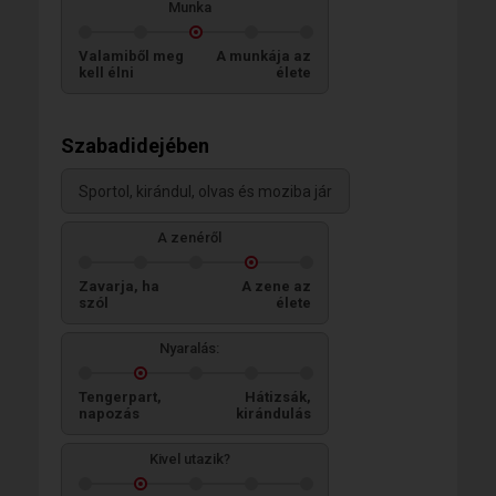
Munka
Valamiből meg
A munkája az
kell élni
élete
Szabadidejében
Sportol, kirándul, olvas és moziba jár
A zenéről
Zavarja, ha
A zene az
szól
élete
Nyaralás:
Tengerpart,
Hátizsák,
napozás
kirándulás
Kivel utazik?