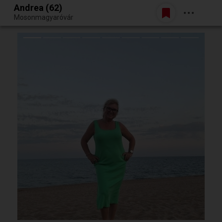
Andrea (62)
Belépés
Mosonmagyaróvár
Egy jó randiból bármi lehet.