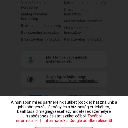
Vízöntő szerelmi
Nyilas szerelmi horoszkóp
horoszkóp
Oroszlán szerelmi
Mérleg szerelmi
horoszkóp
horoszkóp
Kos szerelmi horoszkóp
Ikrek szerelmi horoszkóp
Skorpió szerelmi
Bak szerelmi horoszkóp
horoszkóp
Bika szerelmi horoszkóp
Rák szerelmi horoszkóp
Mert fontos vagy nekünk
mehnyakrak.info
Segítség, ha bajban vagy
randivonal.hu/a-nok-vedelmeben
A honlapon mi és partnereink sütiket (cookie) használunk a
jobb böngészési élmény és a biztonság érdekében,
beállításaid megjegyzéséhez, hirdetések személyre
szabásához és statisztikai célból.
További
információk
|
Információk a Google adatkezeléséről