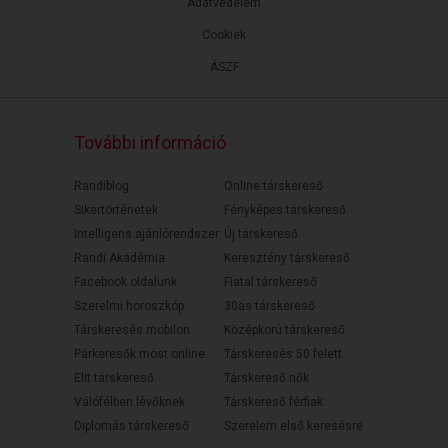
Adatvédelem
Cookiek
ÁSZF
További információ
Randiblog
Online társkereső
Sikertörténetek
Fényképes társkereső
Intelligens ajánlórendszer
Új társkereső
Randi Akadémia
Keresztény társkereső
Facebook oldalunk
Fiatal társkereső
Szerelmi horoszkóp
30as társkereső
Társkeresés mobilon
Középkorú társkereső
Párkeresők most online
Társkeresés 50 felett
Elit társkereső
Társkereső nők
Válófélben lévőknek
Társkereső férfiak
Diplomás társkereső
Szerelem első keresésre