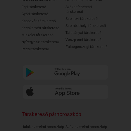
Debreceni társkereső
Szekszárdi társkereső
Egri társkereső
Székesfehérvári
társkereső
Győri társkereső
Szolnoki társkereső
Kaposvári társkereső
Szombathelyi társkereső
Kecskeméti társkereső
Tatabányai társkereső
Miskolci társkereső
Veszprémi társkereső
Nyíregyházi társkereső
Zalaegerszegi társkereső
Pécsi társkereső
Társkereső párhoroszkóp
Halak szerelmi horoszkóp
Szűz szerelmi horoszkóp