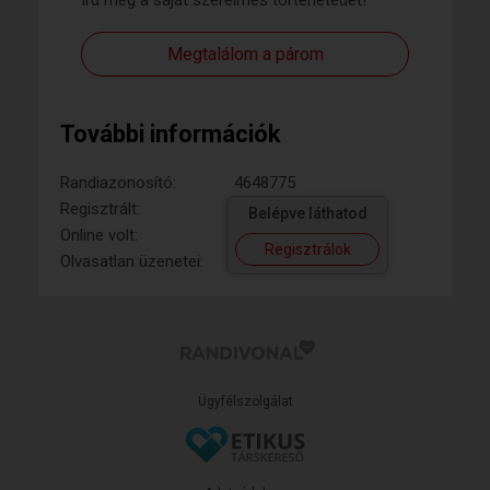
Írd meg a saját szerelmes történetedet!
Megtalálom a párom
További információk
Randiazonosító:
4648775
Regisztrált:
Belépve láthatod
Online volt:
Regisztrálok
Olvasatlan üzenetei:
Ügyfélszolgálat