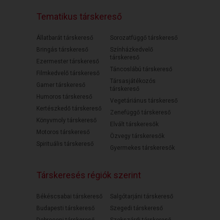
Tematikus társkereső
Állatbarát társkereső
Sorozatfüggő társkereső
Bringás társkereső
Színházkedvelő
társkereső
Ezermester társkereső
Táncoslábú társkereső
Filmkedvelő társkereső
Társasjátékozós
Gamer társkereső
társkereső
Humoros társkereső
Vegetáriánus társkereső
Kertészkedő társkereső
Zenefüggő társkereső
Könyvmoly társkereső
Elvált társkeresők
Motoros társkereső
Özvegy társkeresők
Spirituális társkereső
Gyermekes társkeresők
Társkeresés régiók szerint
Békéscsabai társkereső
Salgótarjáni társkereső
Budapesti társkereső
Szegedi társkereső