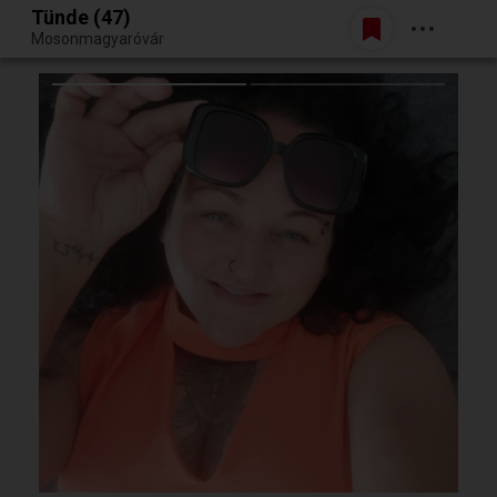
Tünde (47)
Belépés
Mosonmagyaróvár
Egy jó randiból bármi lehet.