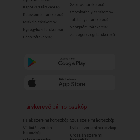
Szolnoki társkereső
Kaposvári társkereső
Szombathelyi társkereső
Kecskeméti társkereső
Tatabányai társkereső
Miskolci társkereső
Veszprémi társkereső
Nyíregyházi társkereső
Zalaegerszegi társkereső
Pécsi társkereső
Társkereső párhoroszkóp
Halak szerelmi horoszkóp
Szűz szerelmi horoszkóp
Vízöntő szerelmi
Nyilas szerelmi horoszkóp
horoszkóp
Oroszlán szerelmi