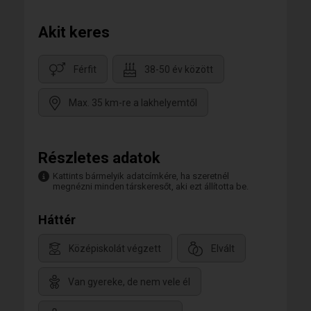
Akit keres
Férfit
38-50 év között
Max. 35 km-re a lakhelyemtől
Részletes adatok
Kattints bármelyik adatcímkére, ha szeretnél
megnézni minden társkeresőt, aki ezt állította be.
Háttér
Középiskolát végzett
Elvált
Van gyereke, de nem vele él