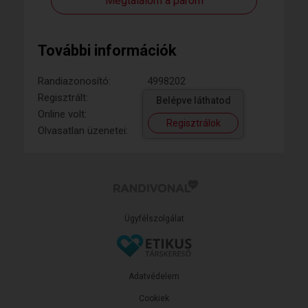
Megtalálom a párom
További információk
Randiazonosító:
4998202
Regisztrált:
Belépve láthatod
Online volt:
Regisztrálok
Olvasatlan üzenetei:
Ügyfélszolgálat
Adatvédelem
Cookiek