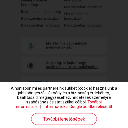
Mérleg szerelmi
horoszkóp
horoszkóp
Kos szerelmi horoszkóp
Ikrek szerelmi horoszkóp
Skorpió szerelmi
Bak szerelmi horoszkóp
horoszkóp
Bika szerelmi horoszkóp
Rák szerelmi horoszkóp
Mert fontos vagy nekünk
mehnyakrak.info
Segítség, ha bajban vagy
randivonal.hu/a-nok-vedelmeben
A honlapon mi és partnereink sütiket (cookie) használunk a
jobb böngészési élmény és a biztonság érdekében,
beállításaid megjegyzéséhez, hirdetések személyre
szabásához és statisztikai célból.
További
információk
|
Információk a Google adatkezeléséről
www.randivonal.hu © Copyright 1999-2026 Dating Central Europe Zrt.
További lehetőségek