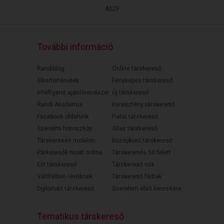
ÁSZF
További információ
Randiblog
Online társkereső
Sikertörténetek
Fényképes társkereső
Intelligens ajánlórendszer
Új társkereső
Randi Akadémia
Keresztény társkereső
Facebook oldalunk
Fiatal társkereső
Szerelmi horoszkóp
30as társkereső
Társkeresés mobilon
Középkorú társkereső
Párkeresők most online
Társkeresés 50 felett
Elit társkereső
Társkereső nők
Válófélben lévőknek
Társkereső férfiak
Diplomás társkereső
Szerelem első keresésre
Tematikus társkereső