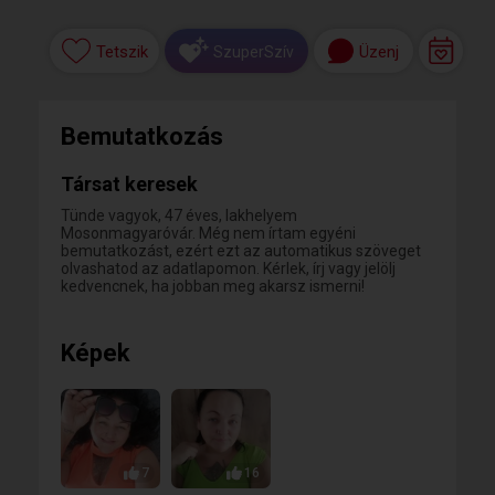
Tetszik
Üzenj
SzuperSzív
Bemutatkozás
Társat keresek
Tünde vagyok, 47 éves, lakhelyem
Mosonmagyaróvár. Még nem írtam egyéni
bemutatkozást, ezért ezt az automatikus szöveget
olvashatod az adatlapomon. Kérlek, írj vagy jelölj
kedvencnek, ha jobban meg akarsz ismerni!
Képek
7
16