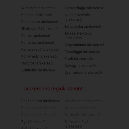
Állatbarát társkereső
Sorozatfüggő társkereső
Bringás társkereső
Színházkedvelő
társkereső
Ezermester társkereső
Táncoslábú társkereső
Filmkedvelő társkereső
Társasjátékozós
Gamer társkereső
társkereső
Humoros társkereső
Vegetáriánus társkereső
Kertészkedő társkereső
Zenefüggő társkereső
Könyvmoly társkereső
Elvált társkeresők
Motoros társkereső
Özvegy társkeresők
Spirituális társkereső
Gyermekes társkeresők
Társkeresés régiók szerint
Békéscsabai társkereső
Salgótarjáni társkereső
Budapesti társkereső
Szegedi társkereső
Debreceni társkereső
Szekszárdi társkereső
Egri társkereső
Székesfehérvári
társkereső
Győri társkereső