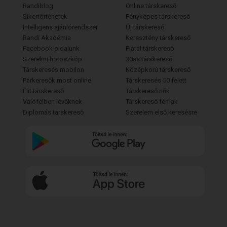
Randiblog
Online társkereső
Sikertörténetek
Fényképes társkereső
Intelligens ajánlórendszer
Új társkereső
Randi Akadémia
Keresztény társkereső
Facebook oldalunk
Fiatal társkereső
Szerelmi horoszkóp
30as társkereső
Társkeresés mobilon
Középkorú társkereső
Párkeresők most online
Társkeresés 50 felett
Elit társkereső
Társkereső nők
Válófélben lévőknek
Társkereső férfiak
Diplomás társkereső
Szerelem első keresésre