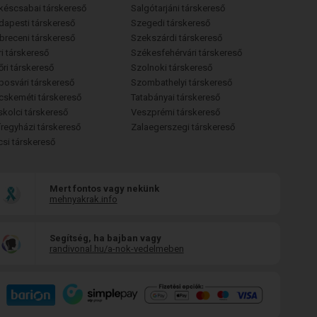
késcsabai társkereső
Salgótarjáni társkereső
dapesti társkereső
Szegedi társkereső
breceni társkereső
Szekszárdi társkereső
i társkereső
Székesfehérvári társkereső
őri társkereső
Szolnoki társkereső
posvári társkereső
Szombathelyi társkereső
cskeméti társkereső
Tatabányai társkereső
skolci társkereső
Veszprémi társkereső
íregyházi társkereső
Zalaegerszegi társkereső
csi társkereső
Mert fontos vagy nekünk
mehnyakrak.info
Segítség, ha bajban vagy
randivonal.hu/a-nok-vedelmeben