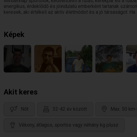
Mindennap sportolok, kedvenceim a futás, kerékpár és a futball
energikus, érdeklődő és jóindulatú emberként tartanak számon.
keresek, aki értékeli az aktív életmódot és a jó társaságot. H
Képek
Akit keres
Nőt
32-42 év között
Max. 50 km-
Vékony, átlagos, sportos vagy néhány kg plusz