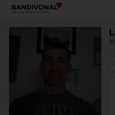
Egy jó randiból bármi lehet.
L
M