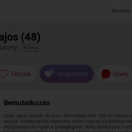
Randiblog
ajos (48)
urony
Térkép
Tetszik
SzuperSzív
Üzenj
Bemutatkozás
Szia! Lajos vagyok, 46 éves, Muronyban élek. 185 cm magas, át
vagyok. Középiskolát végeztem, nőtlen vagyok és jelenleg ni
anyanyelvem és Halak a csillagjegyem. Néha dohányzom, mind