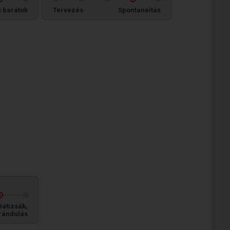
i barátok
Tervezés
Spontaneitás
Hátizsák,
rándulás