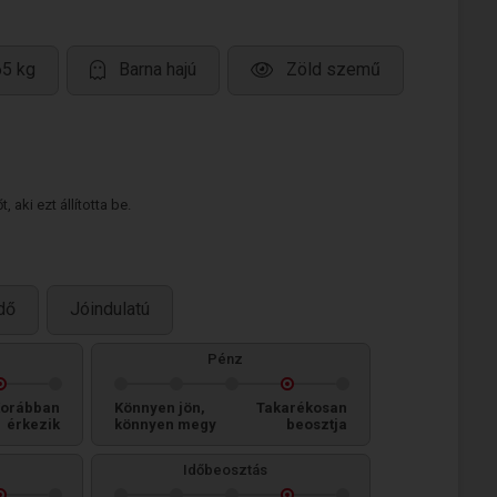
65 kg
Barna hajú
Zöld szemű
 aki ezt állította be.
dő
Jóindulatú
Pénz
orábban
Könnyen jön,
Takarékosan
érkezik
könnyen megy
beosztja
Időbeosztás