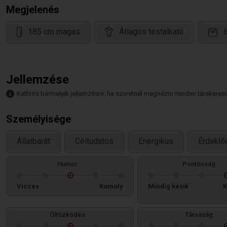
Megjelenés
185 cm magas
Átlagos testalkatú
Jellemzése
Kattints bármelyik jellemzésre, ha szeretnél megnézni minden társkeresőt,
Személyisége
Állatbarát
Céltudatos
Energikus
Érdeklő
Humor
Pontosság
Vicces
Komoly
Mindig késik
K
Öltözködés
Társaság