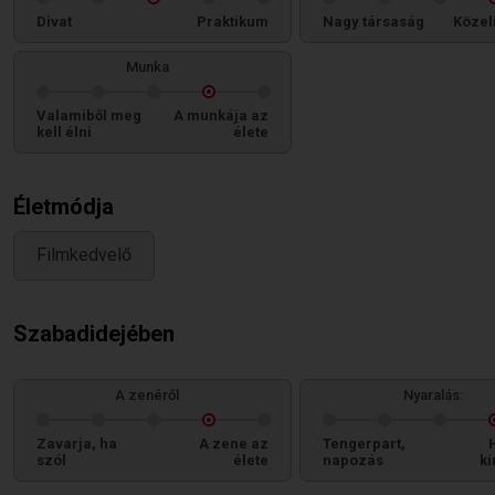
Divat
Praktikum
Nagy társaság
Közel
Munka
Valamiből meg
A munkája az
kell élni
élete
Életmódja
Filmkedvelő
Szabadidejében
A zenéről
Nyaralás:
Zavarja, ha
A zene az
Tengerpart,
szól
élete
napozás
ki