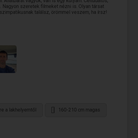
. Állatbarát vagyok, van is egy kutyám. Céltudatos,
 Nagyon szeretek filmeket nézni is. Olyan társat
a szimpatikusnak találsz, örömmel veszem, ha írsz!
re a lakhelyemtől
160-210 cm magas