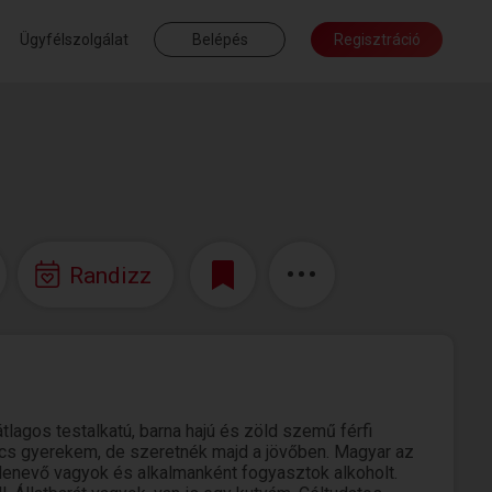
Ügyfélszolgálat
Belépés
Regisztráció
Randizz
lagos testalkatú, barna hajú és zöld szemű férfi
ncs gyerekem, de szeretnék majd a jövőben. Magyar az
enevő vagyok és alkalmanként fogyasztok alkoholt.