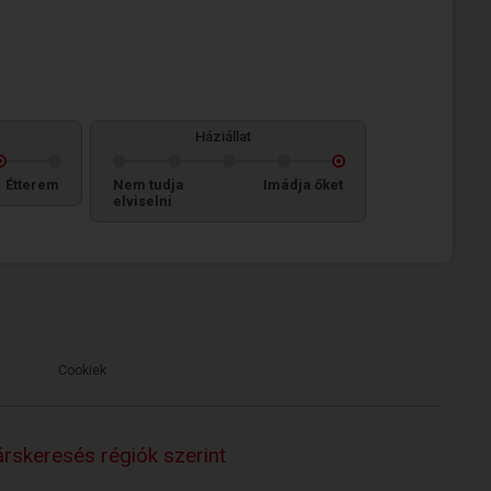
Háziállat
Étterem
Nem tudja
Imádja őket
elviselni
Cookiek
rskeresés régiók szerint