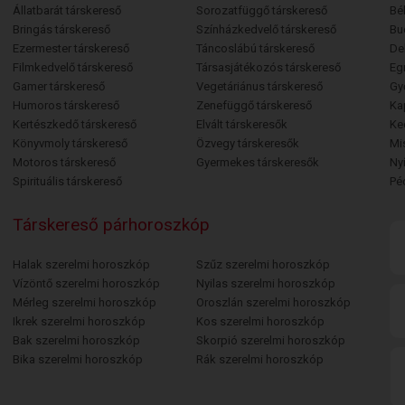
Állatbarát társkereső
Sorozatfüggő társkereső
Bé
Bringás társkereső
Színházkedvelő társkereső
Bu
Ezermester társkereső
Táncoslábú társkereső
De
Filmkedvelő társkereső
Társasjátékozós társkereső
Egr
Gamer társkereső
Vegetáriánus társkereső
Gy
Humoros társkereső
Zenefüggő társkereső
Ka
Kertészkedő társkereső
Elvált társkeresők
Ke
Könyvmoly társkereső
Özvegy társkeresők
Mi
Motoros társkereső
Gyermekes társkeresők
Ny
Spirituális társkereső
Pé
Társkereső párhoroszkóp
Halak szerelmi horoszkóp
Szűz szerelmi horoszkóp
Vízöntő szerelmi horoszkóp
Nyilas szerelmi horoszkóp
Mérleg szerelmi horoszkóp
Oroszlán szerelmi horoszkóp
Ikrek szerelmi horoszkóp
Kos szerelmi horoszkóp
Bak szerelmi horoszkóp
Skorpió szerelmi horoszkóp
Bika szerelmi horoszkóp
Rák szerelmi horoszkóp