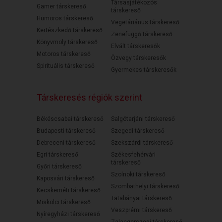
Társasjátékozós
Gamer társkereső
társkereső
Humoros társkereső
Vegetáriánus társkereső
Kertészkedő társkereső
Zenefüggő társkereső
Könyvmoly társkereső
Elvált társkeresők
Motoros társkereső
Özvegy társkeresők
Spirituális társkereső
Gyermekes társkeresők
Társkeresés régiók szerint
Békéscsabai társkereső
Salgótarjáni társkereső
Budapesti társkereső
Szegedi társkereső
Debreceni társkereső
Szekszárdi társkereső
Egri társkereső
Székesfehérvári
társkereső
Győri társkereső
Szolnoki társkereső
Kaposvári társkereső
Szombathelyi társkereső
Kecskeméti társkereső
Tatabányai társkereső
Miskolci társkereső
Veszprémi társkereső
Nyíregyházi társkereső