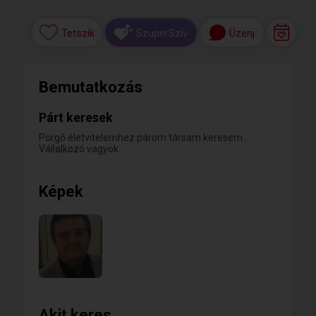
Tetszik
Üzenj
SzuperSzív
Bemutatkozás
Párt keresek
Pörgő életvitelemhez párom társam keresem .
Vállalkozó vagyok
Képek
Akit keres