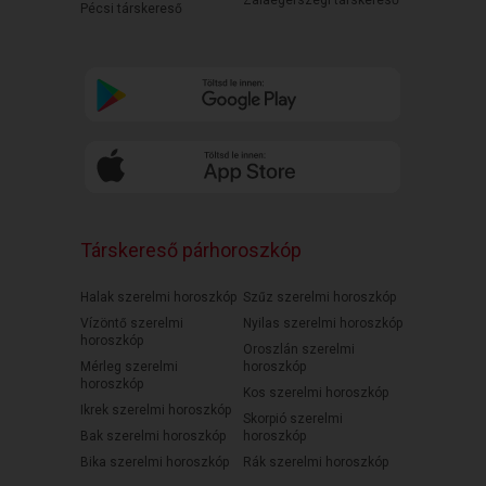
Zalaegerszegi társkereső
Pécsi társkereső
Társkereső párhoroszkóp
Halak szerelmi horoszkóp
Szűz szerelmi horoszkóp
Vízöntő szerelmi
Nyilas szerelmi horoszkóp
horoszkóp
Oroszlán szerelmi
Mérleg szerelmi
horoszkóp
horoszkóp
Kos szerelmi horoszkóp
Ikrek szerelmi horoszkóp
Skorpió szerelmi
Bak szerelmi horoszkóp
horoszkóp
Bika szerelmi horoszkóp
Rák szerelmi horoszkóp