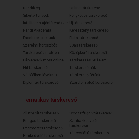
Randiblog
Online társkereső
Sikertörténetek
Fényképes társkereső
Intelligens ajánlórendszer
Új társkereső
Randi Akadémia
Keresztény társkereső
Facebook oldalunk
Fiatal társkereső
Szerelmi horoszkóp
30as társkereső
Társkeresés mobilon
Középkorú társkereső
Párkeresők most online
Társkeresés 50 felett
Elit társkereső
Társkereső nők
Válófélben lévőknek
Társkereső férfiak
Diplomás társkereső
Szerelem első keresésre
Tematikus társkereső
Állatbarát társkereső
Sorozatfüggő társkereső
Bringás társkereső
Színházkedvelő
társkereső
Ezermester társkereső
Táncoslábú társkereső
Filmkedvelő társkereső