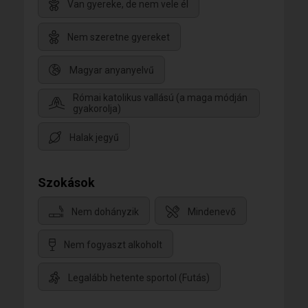
Van gyereke, de nem vele él
Nem szeretne gyereket
Magyar anyanyelvű
Római katolikus vallású (a maga módján
gyakorolja)
Halak jegyű
Szokások
Nem dohányzik
Mindenevő
Nem fogyaszt alkoholt
Legalább hetente sportol (Futás)