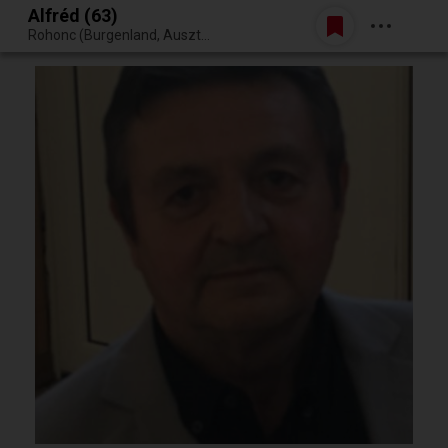
Alfréd (63)
Belépés
Rohonc (Burgenland, Ausztria)
Egy jó randiból bármi lehet.