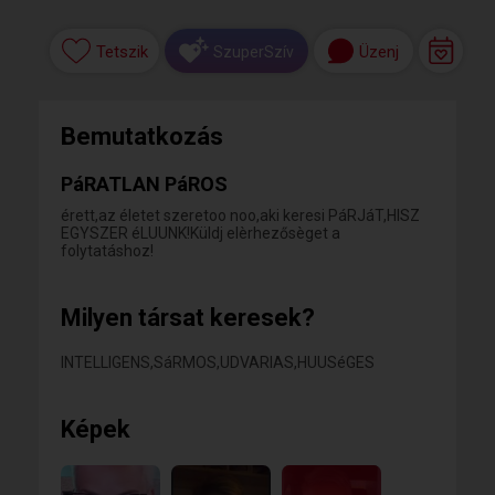
Tetszik
Üzenj
SzuperSzív
Bemutatkozás
PáRATLAN PáROS
érett,az életet szeretoo noo,aki keresi PáRJáT,HISZ
EGYSZER éLUUNK!Küldj elèrhezősèget a
folytatáshoz!
Milyen társat keresek?
INTELLIGENS,SáRMOS,UDVARIAS,HUUSéGES
Képek