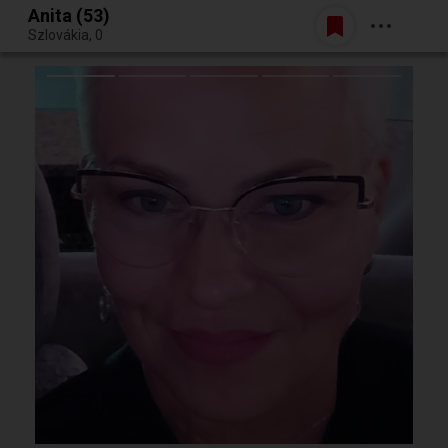
Anita (53)
Belépés
Szlovákia, 0
Egy jó randiból bármi lehet.