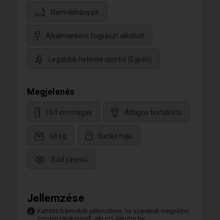
Nem dohányzik
Alkalmanként fogyaszt alkoholt
Legalább hetente sportol (Egyéb)
Megjelenés
163 cm magas
Átlagos testalkatú
68 kg
Szőke hajú
Zöld szemű
Jellemzése
Kattints bármelyik jellemzésre, ha szeretnél megnézni
minden társkeresőt, aki ezt állította be.