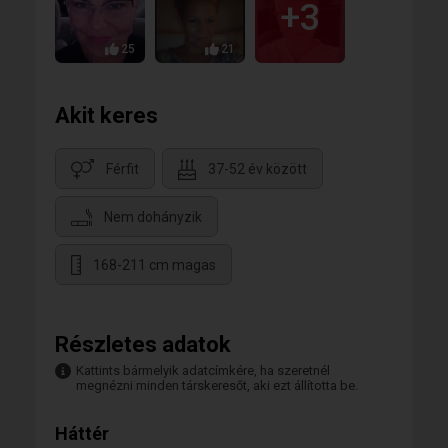
+3
25
21
Akit keres
Férfit
37-52 év között
Nem dohányzik
168-211 cm magas
Részletes adatok
Kattints bármelyik adatcímkére, ha szeretnél
megnézni minden társkeresőt, aki ezt állította be.
Háttér