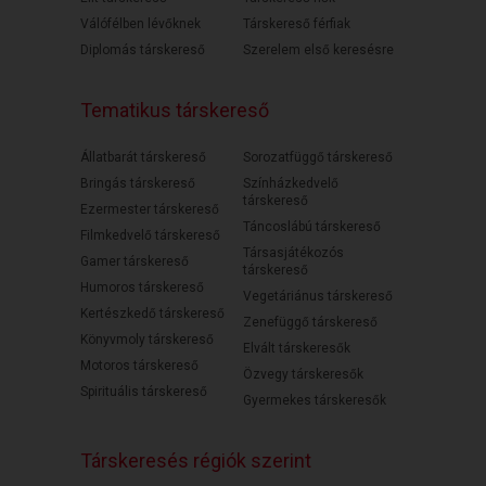
Válófélben lévőknek
Társkereső férfiak
Diplomás társkereső
Szerelem első keresésre
Tematikus társkereső
Állatbarát társkereső
Sorozatfüggő társkereső
Bringás társkereső
Színházkedvelő
társkereső
Ezermester társkereső
Táncoslábú társkereső
Filmkedvelő társkereső
Társasjátékozós
Gamer társkereső
társkereső
Humoros társkereső
Vegetáriánus társkereső
Kertészkedő társkereső
Zenefüggő társkereső
Könyvmoly társkereső
Elvált társkeresők
Motoros társkereső
Özvegy társkeresők
Spirituális társkereső
Gyermekes társkeresők
Társkeresés régiók szerint