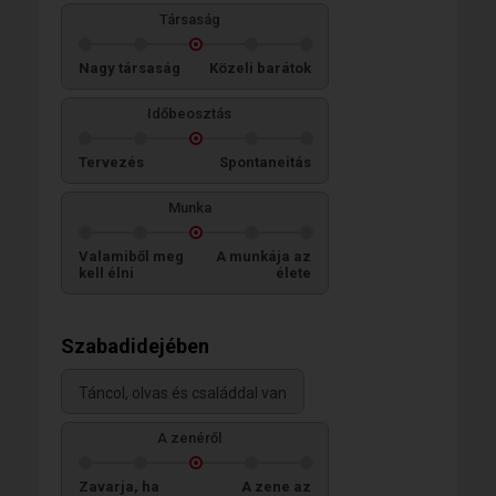
Társaság
Nagy társaság
Közeli barátok
Időbeosztás
Tervezés
Spontaneitás
Munka
Valamiből meg
A munkája az
kell élni
élete
Szabadidejében
Táncol, olvas és családdal van
A zenéről
Zavarja, ha
A zene az