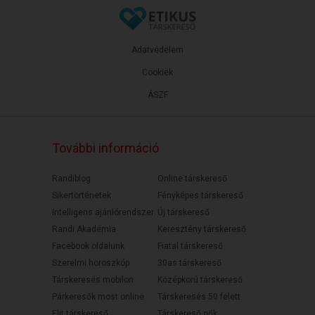
Adatvédelem
Cookiek
ÁSZF
További információ
Randiblog
Online társkereső
Sikertörténetek
Fényképes társkereső
Intelligens ajánlórendszer
Új társkereső
Randi Akadémia
Keresztény társkereső
Facebook oldalunk
Fiatal társkereső
Szerelmi horoszkóp
30as társkereső
Társkeresés mobilon
Középkorú társkereső
Párkeresők most online
Társkeresés 50 felett
Elit társkereső
Társkereső nők