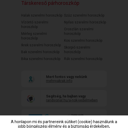
Társkereső párhoroszkóp
Halak szerelmi horoszkóp
Szűz szerelmi horoszkóp
Vízöntő szerelmi
Nyilas szerelmi horoszkóp
horoszkóp
Oroszlán szerelmi
Mérleg szerelmi
horoszkóp
horoszkóp
Kos szerelmi horoszkóp
Ikrek szerelmi horoszkóp
Skorpió szerelmi
Bak szerelmi horoszkóp
horoszkóp
Bika szerelmi horoszkóp
Rák szerelmi horoszkóp
Mert fontos vagy nekünk
mehnyakrak.info
Segítség, ha bajban vagy
randivonal.hu/a-nok-vedelmeben
A honlapon mi és partnereink sütiket (cookie) használunk a
jobb böngészési élmény és a biztonság érdekében,