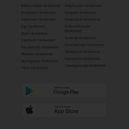
Békéscsabai társkereső
Salgótarjáni társkereső
Budapesti társkereső
Szegedi társkereső
Debreceni társkereső
Szekszárdi társkereső
Egri társkereső
Székesfehérvári
társkereső
Győri társkereső
Szolnoki társkereső
Kaposvári társkereső
Szombathelyi társkereső
Kecskeméti társkereső
Tatabányai társkereső
Miskolci társkereső
Veszprémi társkereső
Nyíregyházi társkereső
Zalaegerszegi társkereső
Pécsi társkereső