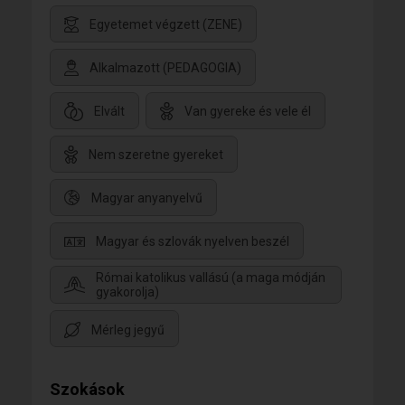
Egyetemet végzett (ZENE)
Alkalmazott (PEDAGOGIA)
Elvált
Van gyereke és vele él
Nem szeretne gyereket
Magyar anyanyelvű
Magyar és szlovák nyelven beszél
Római katolikus vallású (a maga módján
gyakorolja)
Mérleg jegyű
Szokások