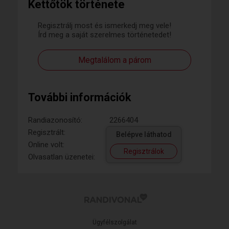
Kettőtök története
Regisztrálj most és ismerkedj meg vele!
Írd meg a saját szerelmes történetedet!
Megtalálom a párom
További információk
Randiazonosító:
2266404
Regisztrált:
Belépve láthatod
Online volt:
Regisztrálok
Olvasatlan üzenetei:
Ügyfélszolgálat