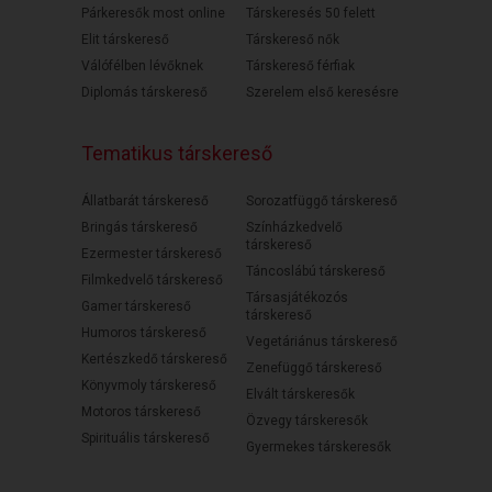
Párkeresők most online
Társkeresés 50 felett
Elit társkereső
Társkereső nők
Válófélben lévőknek
Társkereső férfiak
Diplomás társkereső
Szerelem első keresésre
Tematikus társkereső
Állatbarát társkereső
Sorozatfüggő társkereső
Bringás társkereső
Színházkedvelő
társkereső
Ezermester társkereső
Táncoslábú társkereső
Filmkedvelő társkereső
Társasjátékozós
Gamer társkereső
társkereső
Humoros társkereső
Vegetáriánus társkereső
Kertészkedő társkereső
Zenefüggő társkereső
Könyvmoly társkereső
Elvált társkeresők
Motoros társkereső
Özvegy társkeresők
Spirituális társkereső
Gyermekes társkeresők