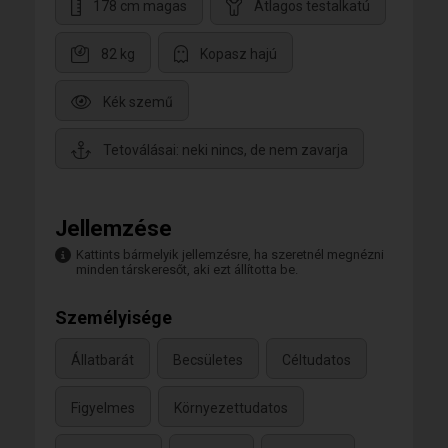
178 cm magas
Átlagos testalkatú
82 kg
Kopasz hajú
Kék szemű
Tetoválásai: neki nincs, de nem zavarja
Jellemzése
Kattints bármelyik jellemzésre, ha szeretnél megnézni
minden társkeresőt, aki ezt állította be.
Személyisége
Állatbarát
Becsületes
Céltudatos
Figyelmes
Környezettudatos