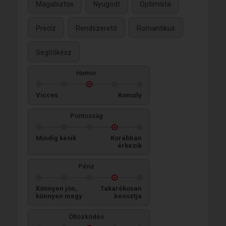
Magabiztos
Nyugodt
Optimista
Precíz
Rendszerető
Romantikus
Segítőkész
Humor
Vicces
Komoly
Pontosság
Mindig késik
Korábban
érkezik
Pénz
Könnyen jön,
Takarékosan
könnyen megy
beosztja
Öltözködés