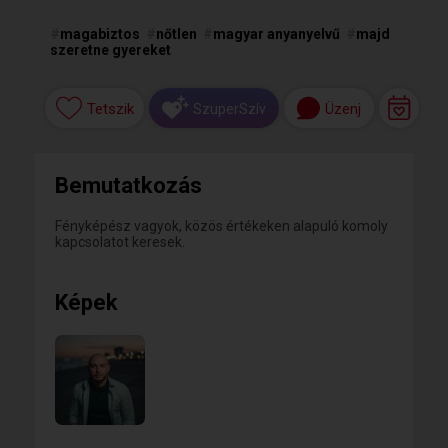
#
magabiztos
#
nőtlen
#
magyar anyanyelvű
#
majd
szeretne gyereket
Tetszik
Üzenj
SzuperSzív
Bemutatkozás
Fényképész vagyok, közös értékeken alapuló komoly
kapcsolatot keresek.
Képek