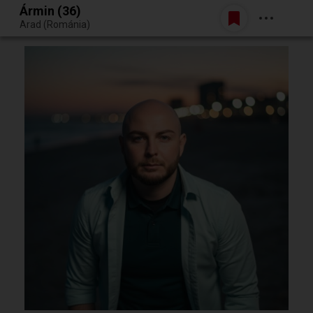
Ármin (36)
Belépés
Arad (Románia)
Egy jó randiból bármi lehet.