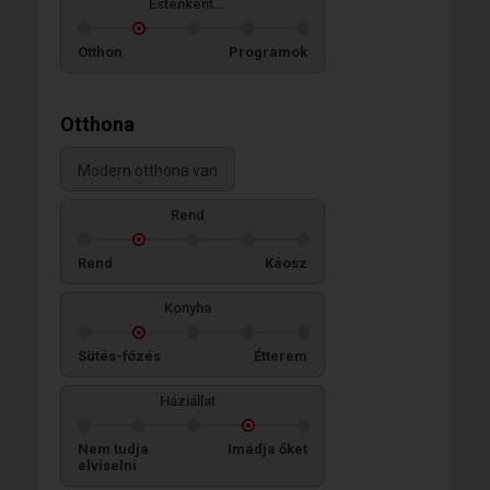
Esténként...
Otthon
Programok
Otthona
Modern otthona van
Rend
Rend
Káosz
Konyha
Sütés-főzés
Étterem
Háziállat
Nem tudja
Imádja őket
elviselni