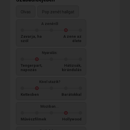
Olvas
Pop zenét hallgat
A zenéről
Zavarja, ha
A zene az
szól
élete
Nyaralás:
Tengerpart,
Hátizsák,
napozás
kirándulás
Kivel utazik?
Kettesben
Barátokkal
Moziban...
Művészfilmek
Hollywood