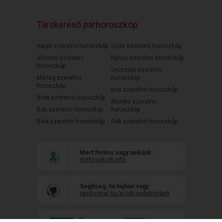
Társkereső párhoroszkóp
Halak szerelmi horoszkóp
Szűz szerelmi horoszkóp
Vízöntő szerelmi
Nyilas szerelmi horoszkóp
horoszkóp
Oroszlán szerelmi
Mérleg szerelmi
horoszkóp
horoszkóp
Kos szerelmi horoszkóp
Ikrek szerelmi horoszkóp
Skorpió szerelmi
Bak szerelmi horoszkóp
horoszkóp
Bika szerelmi horoszkóp
Rák szerelmi horoszkóp
Mert fontos vagy nekünk
mehnyakrak.info
Segítség, ha bajban vagy
randivonal.hu/a-nok-vedelmeben