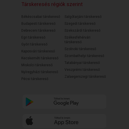
Társkeresés régiók szerint
Békéscsabai társkereső
Salgótarjáni társkereső
Budapesti társkereső
Szegedi társkereső
Debreceni társkereső
Szekszárdi társkereső
Egri társkereső
Székesfehérvári
társkereső
Győri társkereső
Szolnoki társkereső
Kaposvári társkereső
Szombathelyi társkereső
Kecskeméti társkereső
Tatabányai társkereső
Miskolci társkereső
Veszprémi társkereső
Nyíregyházi társkereső
Zalaegerszegi társkereső
Pécsi társkereső