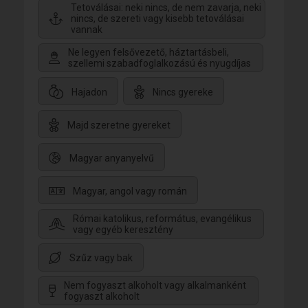
Tetoválásai: neki nincs, de nem zavarja, neki
nincs, de szereti vagy kisebb tetoválásai
vannak
Ne legyen felsővezető, háztartásbeli,
szellemi szabadfoglalkozású és nyugdíjas
Hajadon
Nincs gyereke
Majd szeretne gyereket
Magyar anyanyelvű
Magyar, angol vagy román
Római katolikus, református, evangélikus
vagy egyéb keresztény
Szűz vagy bak
Nem fogyaszt alkoholt vagy alkalmanként
fogyaszt alkoholt