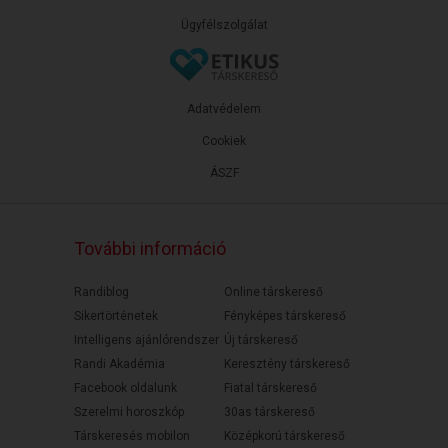
Ügyfélszolgálat
Adatvédelem
Cookiek
ÁSZF
További információ
Randiblog
Online társkereső
Sikertörténetek
Fényképes társkereső
Intelligens ajánlórendszer
Új társkereső
Randi Akadémia
Keresztény társkereső
Facebook oldalunk
Fiatal társkereső
Szerelmi horoszkóp
30as társkereső
Társkeresés mobilon
Középkorú társkereső