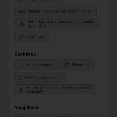
Magyar, angol és román nyelven beszél
Római katolikus vallású (a maga módján
gyakorolja)
Szűz jegyű
Szokások
Néha dohányzik
Mindenevő
Nem fogyaszt alkoholt
Hetente többször sportol (Futás és más
labdajáték)
Megjelenés