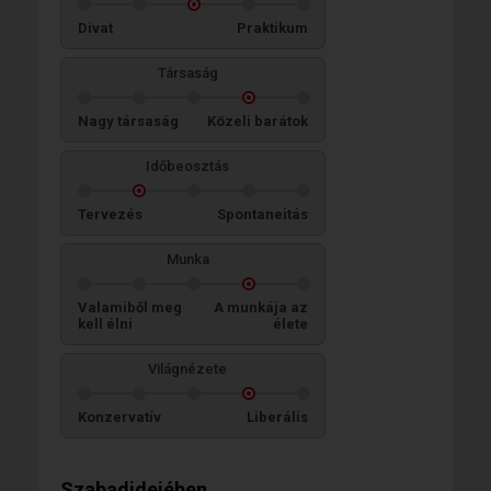
Divat
Praktikum
Társaság
Nagy társaság
Közeli barátok
Időbeosztás
Tervezés
Spontaneitás
Munka
Valamiből meg
A munkája az
kell élni
élete
Világnézete
Konzervatív
Liberális
Szabadidejében