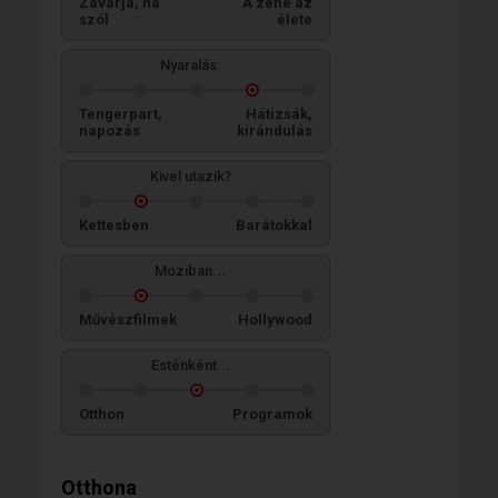
Zavarja, ha
A zene az
szól
élete
Nyaralás:
Tengerpart,
Hátizsák,
napozás
kirándulás
Kivel utazik?
Kettesben
Barátokkal
Moziban...
Művészfilmek
Hollywood
Esténként...
Otthon
Programok
Otthona