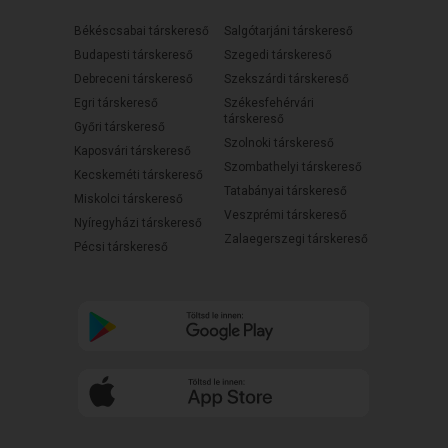
Békéscsabai társkereső
Salgótarjáni társkereső
Budapesti társkereső
Szegedi társkereső
Debreceni társkereső
Szekszárdi társkereső
Egri társkereső
Székesfehérvári
társkereső
Győri társkereső
Szolnoki társkereső
Kaposvári társkereső
Szombathelyi társkereső
Kecskeméti társkereső
Tatabányai társkereső
Miskolci társkereső
Veszprémi társkereső
Nyíregyházi társkereső
Zalaegerszegi társkereső
Pécsi társkereső