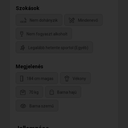
Szokások
Nem dohányzik
Mindenevő
Nem fogyaszt alkoholt
Legalább hetente sportol (Egyéb)
Megjelenés
184 cm magas
Vékony
70 kg
Barna hajú
Barna szemű