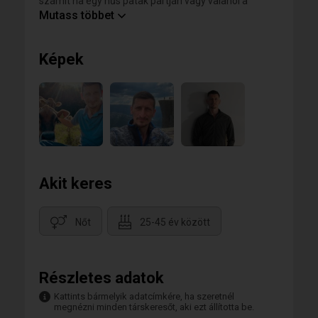
számít ha egy hűs patak partján vagy valahol a
tenger napsütötte öblében végzem, a megtett út lesz
Mutass többet
az én örök emlékezetem.
Gurulnál velem? :)
Képek
Akit keres
Nőt
25-45 év között
Részletes adatok
Kattints bármelyik adatcímkére, ha szeretnél
megnézni minden társkeresőt, aki ezt állította be.