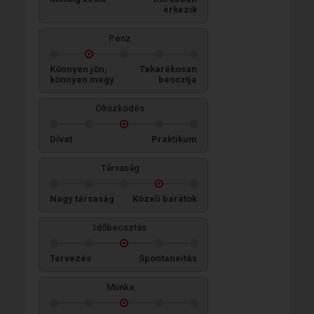
érkezik
Pénz
Könnyen jön,
Takarékosan
könnyen megy
beosztja
Öltözködés
Divat
Praktikum
Társaság
Nagy társaság
Közeli barátok
Időbeosztás
Tervezés
Spontaneitás
Munka