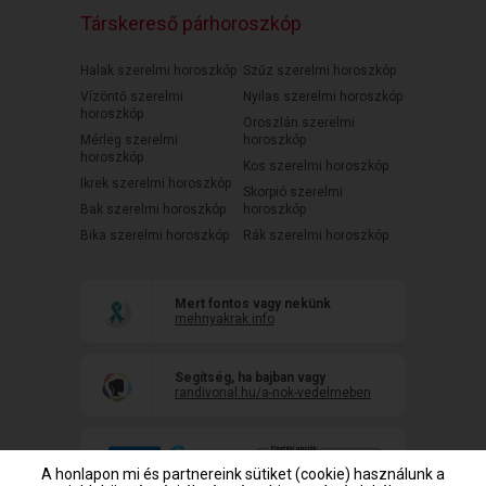
Társkereső párhoroszkóp
Halak szerelmi horoszkóp
Szűz szerelmi horoszkóp
Vízöntő szerelmi
Nyilas szerelmi horoszkóp
horoszkóp
Oroszlán szerelmi
Mérleg szerelmi
horoszkóp
horoszkóp
Kos szerelmi horoszkóp
Ikrek szerelmi horoszkóp
Skorpió szerelmi
Bak szerelmi horoszkóp
horoszkóp
Bika szerelmi horoszkóp
Rák szerelmi horoszkóp
Mert fontos vagy nekünk
mehnyakrak.info
Segítség, ha bajban vagy
randivonal.hu/a-nok-vedelmeben
A honlapon mi és partnereink sütiket (cookie) használunk a