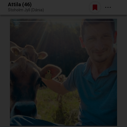
Attila (46)
Belépés
Stoholm Jyll (Dánia)
Egy jó randiból bármi lehet.