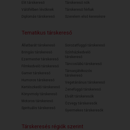
Elit társkereső
Társkereső nők
Válófélben lévőknek
Társkereső férfiak
Diplomás társkereső
Szerelem első keresésre
Tematikus társkereső
Állatbarát társkereső
Sorozatfüggő társkereső
Bringás társkereső
Színházkedvelő
társkereső
Ezermester társkereső
Táncoslábú társkereső
Filmkedvelő társkereső
Társasjátékozós
Gamer társkereső
társkereső
Humoros társkereső
Vegetáriánus társkereső
Kertészkedő társkereső
Zenefüggő társkereső
Könyvmoly társkereső
Elvált társkeresők
Motoros társkereső
Özvegy társkeresők
Spirituális társkereső
Gyermekes társkeresők
Társkeresés régiók szerint