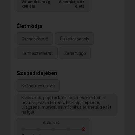
Valamiből meg
A munkája az
kell élni
élete
Életmódja
Csendszerető
Éjszakai bagoly
Természetbarát
Zenefüggő
Szabadidejében
Kirándul és utazik
Klasszikus, pop, rock, disco, blues, electronic,
techno, jazz, alternativ, hip-hop, népzene,
világzene, musical, szimfonikus és metál zenét
hallgat
A zenéről