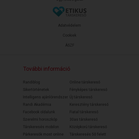
Adatvédelem
Cookiek
ÁSZF
További információ
Randiblog
Online társkereső
Sikertörténetek
Fényképes társkereső
Intelligens ajánlórendszer
Új társkereső
Randi Akadémia
Keresztény társkereső
Facebook oldalunk
Fiatal társkereső
Szerelmi horoszkóp
30as társkereső
Társkeresés mobilon
Középkorú társkereső
Párkeresők most online
Társkeresés 50 felett