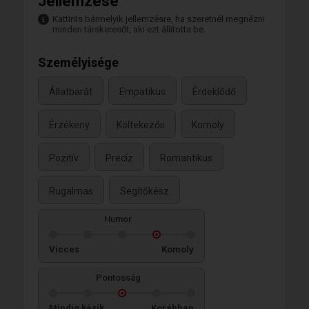
Jellemzése
Kattints bármelyik jellemzésre, ha szeretnél megnézni
minden társkeresőt, aki ezt állította be.
Személyisége
Állatbarát
Empatikus
Érdeklődő
Érzékeny
Költekezős
Komoly
Pozitív
Precíz
Romantikus
Rugalmas
Segítőkész
Humor
Vicces
Komoly
Pontosság
Mindig késik
Korábban