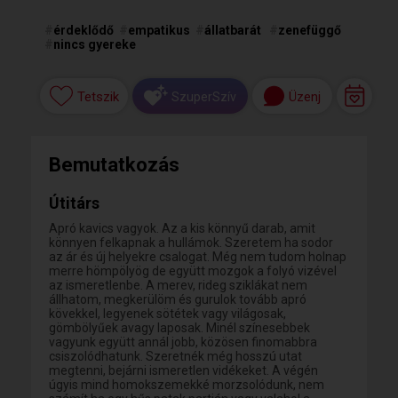
#
érdeklődő
#
empatikus
#
állatbarát
#
zenefüggő
#
nincs gyereke
Tetszik
Üzenj
SzuperSzív
Bemutatkozás
Útitárs
Apró kavics vagyok. Az a kis könnyű darab, amit
könnyen felkapnak a hullámok. Szeretem ha sodor
az ár és új helyekre csalogat. Még nem tudom holnap
merre hömpölyög de együtt mozgok a folyó vizével
az ismeretlenbe. A merev, rideg sziklákat nem
állhatom, megkerülöm és gurulok tovább apró
kövekkel, legyenek sötétek vagy világosak,
gömbölyűek avagy laposak. Minél színesebbek
vagyunk együtt annál jobb, közösen finomabbra
csiszolódhatunk. Szeretnék még hosszú utat
megtenni, bejárni ismeretlen vidékeket. A végén
úgyis mind homokszemekké morzsolódunk, nem