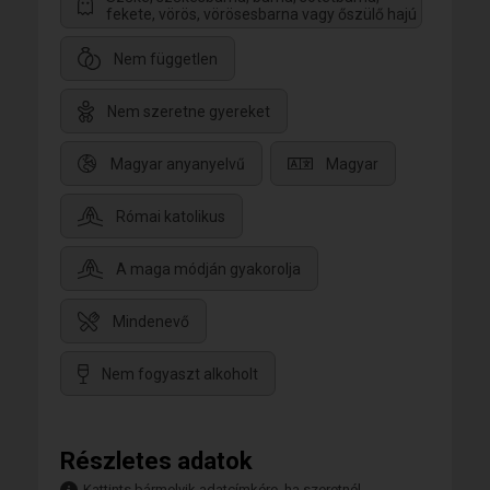
fekete, vörös, vörösesbarna vagy őszülő hajú
Nem független
Nem szeretne gyereket
Magyar anyanyelvű
Magyar
Római katolikus
A maga módján gyakorolja
Mindenevő
Nem fogyaszt alkoholt
Részletes adatok
Kattints bármelyik adatcímkére, ha szeretnél