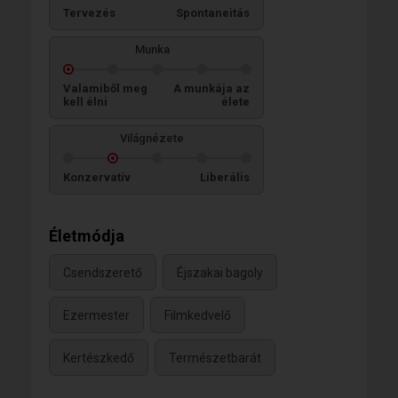
Tervezés
Spontaneitás
Munka
Valamiből meg
A munkája az
kell élni
élete
Világnézete
Konzervatív
Liberális
Életmódja
Csendszerető
Éjszakai bagoly
Ezermester
Filmkedvelő
Kertészkedő
Természetbarát