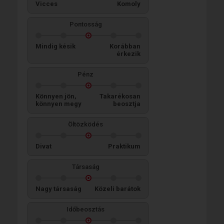
Vicces
Komoly
Pontosság
Mindig késik
Korábban
érkezik
Pénz
Könnyen jön,
Takarékosan
könnyen megy
beosztja
Öltözködés
Divat
Praktikum
Társaság
Nagy társaság
Közeli barátok
Időbeosztás