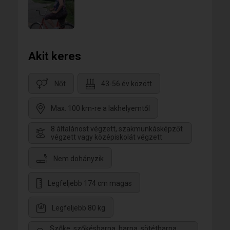
Akit keres
Nőt
43-56 év között
Max. 100 km-re a lakhelyemtől
8 általánost végzett, szakmunkásképzőt
végzett vagy középiskolát végzett
Nem dohányzik
Legfeljebb 174 cm magas
Legfeljebb 80 kg
Szőke, szőkésbarna, barna, sötétbarna,