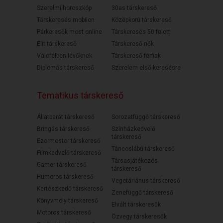
Szerelmi horoszkóp
30as társkereső
Társkeresés mobilon
Középkorú társkereső
Párkeresők most online
Társkeresés 50 felett
Elit társkereső
Társkereső nők
Válófélben lévőknek
Társkereső férfiak
Diplomás társkereső
Szerelem első keresésre
Tematikus társkereső
Állatbarát társkereső
Sorozatfüggő társkereső
Bringás társkereső
Színházkedvelő
társkereső
Ezermester társkereső
Táncoslábú társkereső
Filmkedvelő társkereső
Társasjátékozós
Gamer társkereső
társkereső
Humoros társkereső
Vegetáriánus társkereső
Kertészkedő társkereső
Zenefüggő társkereső
Könyvmoly társkereső
Elvált társkeresők
Motoros társkereső
Özvegy társkeresők