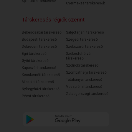
Spirituális társkereső
Gyermekes társkeresők
Társkeresés régiók szerint
Békéscsabai társkereső
Salgótarjáni társkereső
Budapesti társkereső
Szegedi társkereső
Debreceni társkereső
Szekszárdi társkereső
Egri társkereső
Székesfehérvári
társkereső
Győri társkereső
Szolnoki társkereső
Kaposvári társkereső
Szombathelyi társkereső
Kecskeméti társkereső
Tatabányai társkereső
Miskolci társkereső
Veszprémi társkereső
Nyíregyházi társkereső
Zalaegerszegi társkereső
Pécsi társkereső