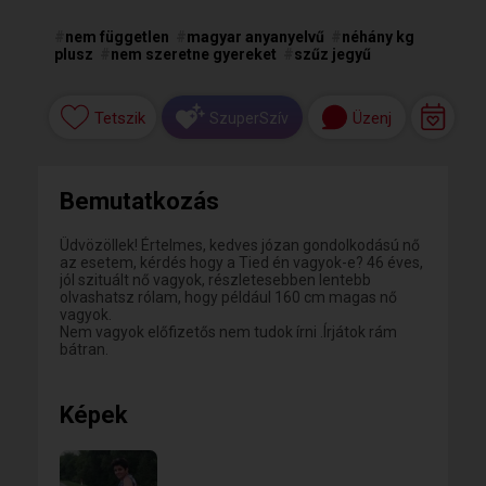
#
nem független
#
magyar anyanyelvű
#
néhány kg
plusz
#
nem szeretne gyereket
#
szűz jegyű
Tetszik
Üzenj
SzuperSzív
Bemutatkozás
Üdvözöllek! Értelmes, kedves józan gondolkodású nő
az esetem, kérdés hogy a Tied én vagyok-e? 46 éves,
jól szituált nő vagyok, részletesebben lentebb
olvashatsz rólam, hogy például 160 cm magas nő
vagyok.
Nem vagyok előfizetős nem tudok írni .Írjátok rám
bátran.
Képek