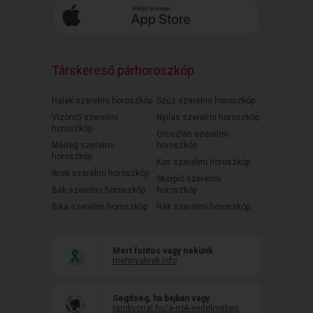
Társkereső párhoroszkóp
Halak szerelmi horoszkóp
Szűz szerelmi horoszkóp
Vízöntő szerelmi
Nyilas szerelmi horoszkóp
horoszkóp
Oroszlán szerelmi
Mérleg szerelmi
horoszkóp
horoszkóp
Kos szerelmi horoszkóp
Ikrek szerelmi horoszkóp
Skorpió szerelmi
Bak szerelmi horoszkóp
horoszkóp
Bika szerelmi horoszkóp
Rák szerelmi horoszkóp
Mert fontos vagy nekünk
mehnyakrak.info
Segítség, ha bajban vagy
randivonal.hu/a-nok-vedelmeben