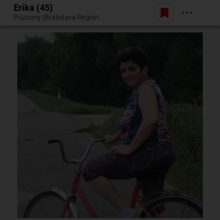
Erika (45)
Belépés
Pozsony (Bratislava Region, Szlovákia)
Egy jó randiból bármi lehet.