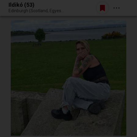
Ildikó (53)
Belépés
Edinburgh (Scotland, Egyesült Királyság)
Egy jó randiból bármi lehet.