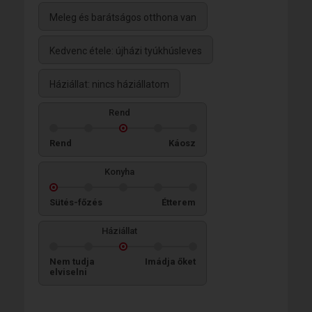
Meleg és barátságos otthona van
Kedvenc étele: újházi tyúkhúsleves
Háziállat: nincs háziállatom
Rend
Rend
Káosz
Konyha
Sütés-főzés
Étterem
Háziállat
Nem tudja
Imádja őket
elviselni