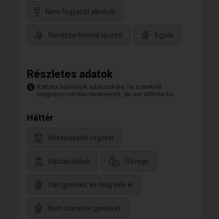
Nem fogyaszt alkoholt
Rendszertelenül sportol
Egyéb
Részletes adatok
Kattints bármelyik adatcímkére, ha szeretnél
megnézni minden társkeresőt, aki ezt állította be.
Háttér
Középiskolát végzett
Háztartásbeli
Özvegy
Van gyereke, és félig vele él
Nem szeretne gyereket