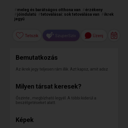
#
meleg és barátságos otthona van
#
érzékeny
#
jóindulatú
#
tetoválásai: sok tetoválása van
#
ikrek
jegyű
Tetszik
Üzenj
SzuperSzív
Bemutatkozás
Az ikrek jegy teljesen rám illik. Azt kapsz, amit adsz
Milyen társat keresek?
Őszinte , megbízható legyél. A többi kiderül a
beszélgetéseket alatt.
Képek