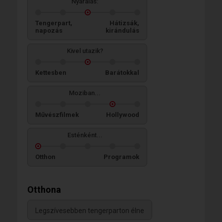
Nyaralás:
Tengerpart,
Hátizsák,
napozás
kirándulás
Kivel utazik?
Kettesben
Barátokkal
Moziban...
Művészfilmek
Hollywood
Esténként...
Otthon
Programok
Otthona
Legszívesebben tengerparton élne