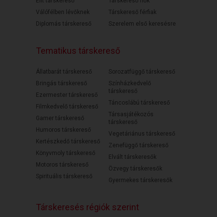
Elit társkereső
Társkereső nők
Válófélben lévőknek
Társkereső férfiak
Diplomás társkereső
Szerelem első keresésre
Tematikus társkereső
Állatbarát társkereső
Sorozatfüggő társkereső
Bringás társkereső
Színházkedvelő
társkereső
Ezermester társkereső
Táncoslábú társkereső
Filmkedvelő társkereső
Társasjátékozós
Gamer társkereső
társkereső
Humoros társkereső
Vegetáriánus társkereső
Kertészkedő társkereső
Zenefüggő társkereső
Könyvmoly társkereső
Elvált társkeresők
Motoros társkereső
Özvegy társkeresők
Spirituális társkereső
Gyermekes társkeresők
Társkeresés régiók szerint