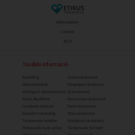
Adatvédelem
Cookiek
ÁSZF
További információ
Randiblog
Online társkereső
Sikertörténetek
Fényképes társkereső
Intelligens ajánlórendszer
Új társkereső
Randi Akadémia
Keresztény társkereső
Facebook oldalunk
Fiatal társkereső
Szerelmi horoszkóp
30as társkereső
Társkeresés mobilon
Középkorú társkereső
Párkeresők most online
Társkeresés 50 felett