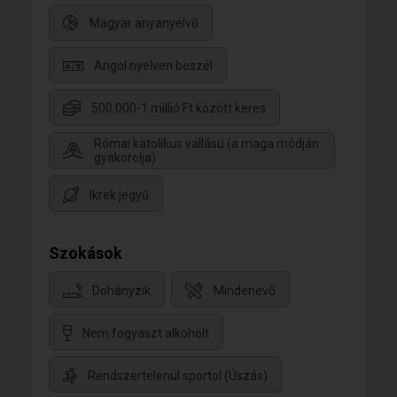
Magyar anyanyelvű
Angol nyelven beszél
500.000-1 millió Ft között keres
Római katolikus vallású (a maga módján
gyakorolja)
Ikrek jegyű
Szokások
Dohányzik
Mindenevő
Nem fogyaszt alkoholt
Rendszertelenül sportol (Úszás)