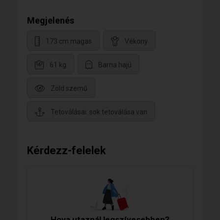
Megjelenés
173 cm magas
Vékony
61 kg
Barna hajú
Zöld szemű
Tetoválásai: sok tetoválása van
Kérdezz-felelek
Hova utaznál legszívesebben?