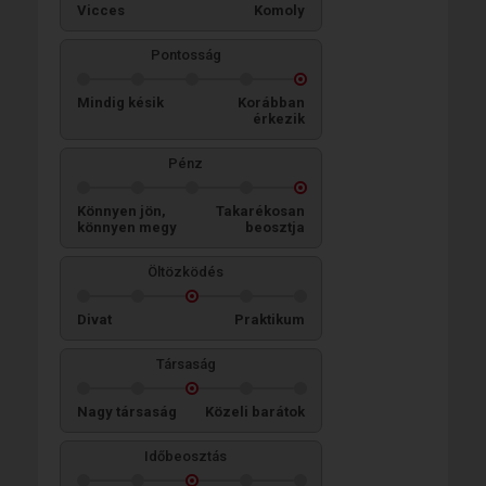
Vicces
Komoly
Pontosság
Mindig késik
Korábban
érkezik
Pénz
Könnyen jön,
Takarékosan
könnyen megy
beosztja
Öltözködés
Divat
Praktikum
Társaság
Nagy társaság
Közeli barátok
Időbeosztás