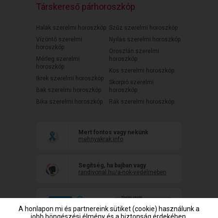
Társkereső párhoroszkóp
Halak szerelmi horoszkóp
Szűz szerelmi horoszkóp
Vízöntő szerelmi
Nyilas szerelmi horoszkóp
horoszkóp
Oroszlán szerelmi
Mérleg szerelmi
horoszkóp
horoszkóp
Kos szerelmi horoszkóp
Ikrek szerelmi horoszkóp
Skorpió szerelmi
Bak szerelmi horoszkóp
horoszkóp
Bika szerelmi horoszkóp
Rák szerelmi horoszkóp
Mert fontos vagy nekünk
mehnyakrak.info
Segítség, ha bajban vagy
randivonal.hu/a-nok-vedelmeben
A honlapon mi és partnereink sütiket (cookie) használunk a
jobb böngészési élmény és a biztonság érdekében,