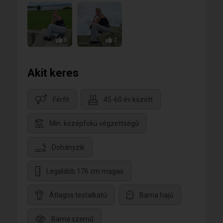
8
2
Akit keres
Férfit
45-60 év között
Min. középfokú végzettségű
Dohányzik
Legalább 176 cm magas
Átlagos testalkatú
Barna hajú
Barna szemű