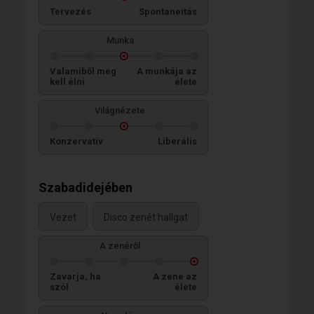
Tervezés
Spontaneitás
Munka
Valamiből meg
A munkája az
kell élni
élete
Világnézete
Konzervatív
Liberális
Szabadidejében
Vezet
Disco zenét hallgat
A zenéről
Zavarja, ha
A zene az
szól
élete