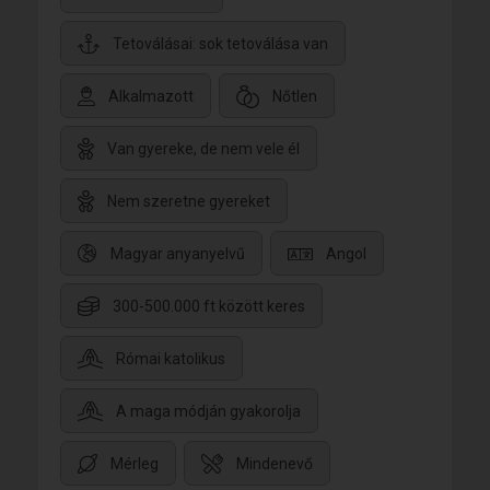
Tetoválásai: sok tetoválása van
Alkalmazott
Nőtlen
Van gyereke, de nem vele él
Nem szeretne gyereket
Magyar anyanyelvű
Angol
300-500.000 ft között keres
Római katolikus
A maga módján gyakorolja
Mérleg
Mindenevő