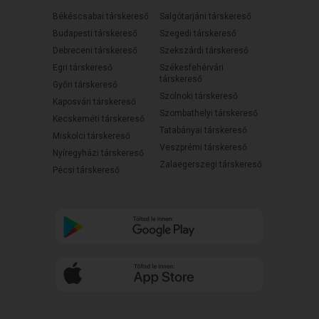
Békéscsabai társkereső
Salgótarjáni társkereső
Budapesti társkereső
Szegedi társkereső
Debreceni társkereső
Szekszárdi társkereső
Egri társkereső
Székesfehérvári
társkereső
Győri társkereső
Szolnoki társkereső
Kaposvári társkereső
Szombathelyi társkereső
Kecskeméti társkereső
Tatabányai társkereső
Miskolci társkereső
Veszprémi társkereső
Nyíregyházi társkereső
Zalaegerszegi társkereső
Pécsi társkereső