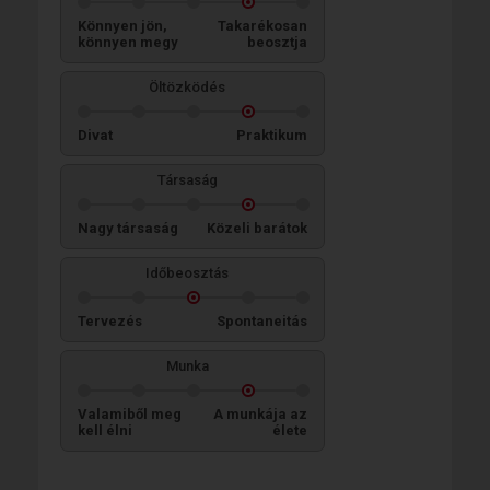
Könnyen jön,
Takarékosan
könnyen megy
beosztja
Öltözködés
Divat
Praktikum
Társaság
Nagy társaság
Közeli barátok
Időbeosztás
Tervezés
Spontaneitás
Munka
Valamiből meg
A munkája az
kell élni
élete