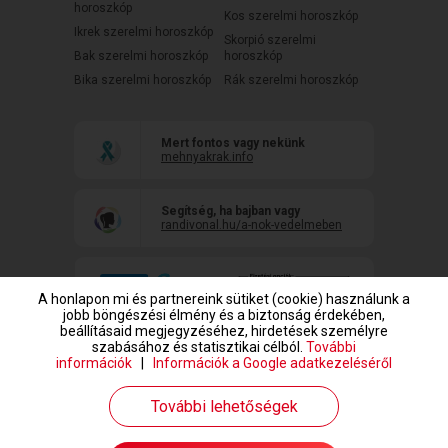
horoszkóp
Kos szerelmi horoszkóp
Ikrek szerelmi horoszkóp
Skorpió szerelmi
Bak szerelmi horoszkóp
horoszkóp
Bika szerelmi horoszkóp
Rák szerelmi horoszkóp
Mert fontos vagy nekünk
mehnyakrak.info
Segítség, ha bajban vagy
randivonal.hu/a-nok-vedelmeben
A honlapon mi és partnereink sütiket (cookie) használunk a
jobb böngészési élmény és a biztonság érdekében,
beállításaid megjegyzéséhez, hirdetések személyre
szabásához és statisztikai célból.
További
információk
|
Információk a Google adatkezeléséről
www.randivonal.hu © Copyright 1999-2026 Dating Central Europe Zrt.
További lehetőségek