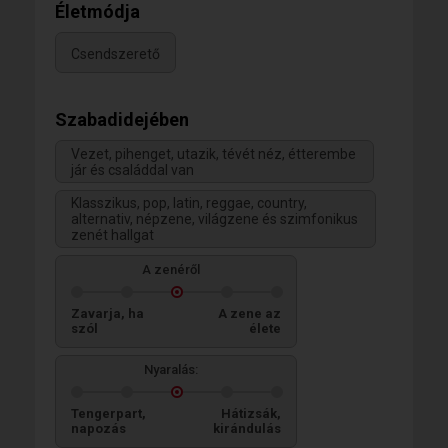
Életmódja
Csendszerető
Szabadidejében
Vezet, pihenget, utazik, tévét néz, étterembe
jár és családdal van
Klasszikus, pop, latin, reggae, country,
alternativ, népzene, világzene és szimfonikus
zenét hallgat
A zenéről
Zavarja, ha
A zene az
szól
élete
Nyaralás:
Tengerpart,
Hátizsák,
napozás
kirándulás