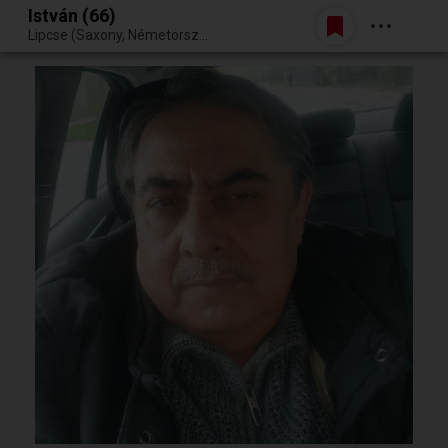
István (66)
Belépés
Lipcse (Saxony, Németország)
Egy jó randiból bármi lehet.