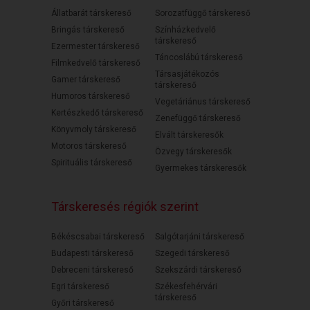
Állatbarát társkereső
Sorozatfüggő társkereső
Bringás társkereső
Színházkedvelő
társkereső
Ezermester társkereső
Táncoslábú társkereső
Filmkedvelő társkereső
Társasjátékozós
Gamer társkereső
társkereső
Humoros társkereső
Vegetáriánus társkereső
Kertészkedő társkereső
Zenefüggő társkereső
Könyvmoly társkereső
Elvált társkeresők
Motoros társkereső
Özvegy társkeresők
Spirituális társkereső
Gyermekes társkeresők
Társkeresés régiók szerint
Békéscsabai társkereső
Salgótarjáni társkereső
Budapesti társkereső
Szegedi társkereső
Debreceni társkereső
Szekszárdi társkereső
Egri társkereső
Székesfehérvári
társkereső
Győri társkereső