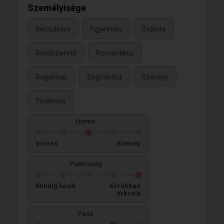
Személyisége
Becsületes
Figyelmes
Őszinte
Rendszerető
Romantikus
Rugalmas
Segítőkész
Szerény
Türelmes
Humor
Vicces
Komoly
Pontosság
Mindig késik
Korábban
érkezik
Pénz