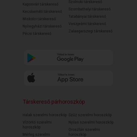
Szolnoki társkereső
Kaposvári társkereső
Szombathelyi társkereső
Kecskeméti társkereső
Tatabányai társkereső
Miskolci társkereső
Veszprémi társkereső
Nyíregyházi társkereső
Zalaegerszegi társkereső
Pécsi társkereső
Társkereső párhoroszkóp
Halak szerelmi horoszkóp
Szűz szerelmi horoszkóp
Vízöntő szerelmi
Nyilas szerelmi horoszkóp
horoszkóp
Oroszlán szerelmi
Mérleg szerelmi
horoszkóp