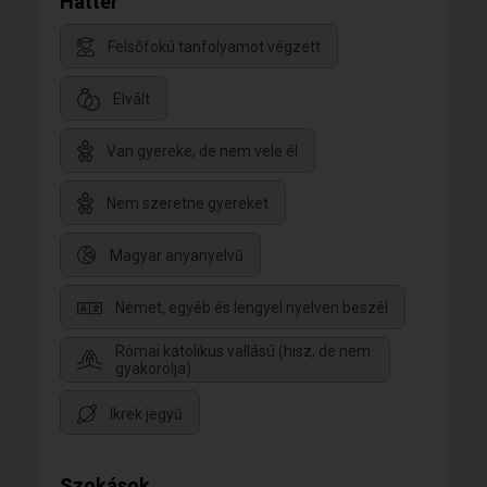
Háttér
Felsőfokú tanfolyamot végzett
Elvált
Van gyereke, de nem vele él
Nem szeretne gyereket
Magyar anyanyelvű
Német, egyéb és lengyel nyelven beszél
Római katolikus vallású (hisz, de nem
gyakorolja)
Ikrek jegyű
Szokások