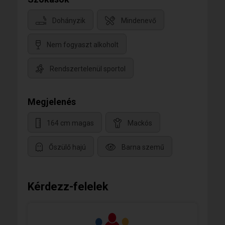
Dohányzik
Mindenevő
Nem fogyaszt alkoholt
Rendszertelenül sportol
Megjelenés
164 cm magas
Mackós
Őszülő hajú
Barna szemű
Kérdezz-felelek