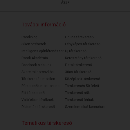
ÁSZF
További információ
Randiblog
Online társkereső
Sikertörténetek
Fényképes társkereső
Intelligens ajánlórendszer
Új társkereső
Randi Akadémia
Keresztény társkereső
Facebook oldalunk
Fiatal társkereső
Szerelmi horoszkóp
30as társkereső
Társkeresés mobilon
Középkorú társkereső
Párkeresők most online
Társkeresés 50 felett
Elit társkereső
Társkereső nők
Válófélben lévőknek
Társkereső férfiak
Diplomás társkereső
Szerelem első keresésre
Tematikus társkereső