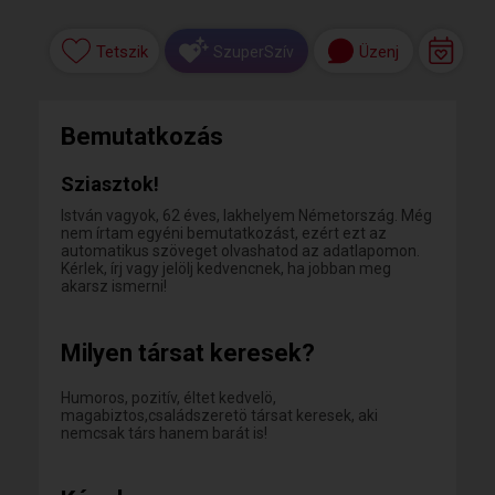
Tetszik
Üzenj
SzuperSzív
Bemutatkozás
Sziasztok!
István vagyok, 62 éves, lakhelyem Németország. Még
nem írtam egyéni bemutatkozást, ezért ezt az
automatikus szöveget olvashatod az adatlapomon.
Kérlek, írj vagy jelölj kedvencnek, ha jobban meg
akarsz ismerni!
Milyen társat keresek?
Humoros, pozitív, éltet kedvelö,
magabiztos,családszeretö társat keresek, aki
nemcsak társ hanem barát is!