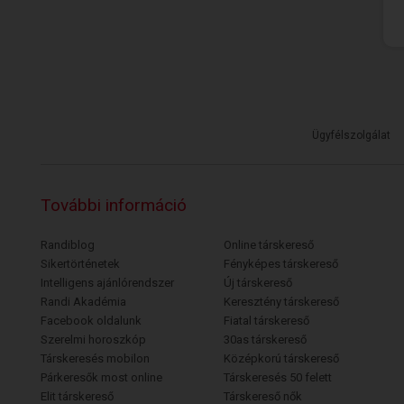
Ügyfélszolgálat
További információ
Randiblog
Online társkereső
Sikertörténetek
Fényképes társkereső
Intelligens ajánlórendszer
Új társkereső
Randi Akadémia
Keresztény társkereső
Facebook oldalunk
Fiatal társkereső
Szerelmi horoszkóp
30as társkereső
Társkeresés mobilon
Középkorú társkereső
Párkeresők most online
Társkeresés 50 felett
Elit társkereső
Társkereső nők