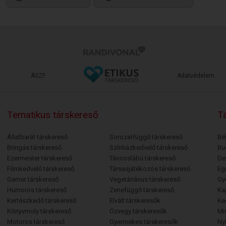
ÁSZF
Adatvédelem
Tematikus társkereső
Tá
Állatbarát társkereső
Sorozatfüggő társkereső
Bé
Bringás társkereső
Színházkedvelő társkereső
Bu
Ezermester társkereső
Táncoslábú társkereső
De
Filmkedvelő társkereső
Társasjátékozós társkereső
Egr
Gamer társkereső
Vegetáriánus társkereső
Gy
Humoros társkereső
Zenefüggő társkereső
Ka
Kertészkedő társkereső
Elvált társkeresők
Ke
Könyvmoly társkereső
Özvegy társkeresők
Mi
Motoros társkereső
Gyermekes társkeresők
Ny