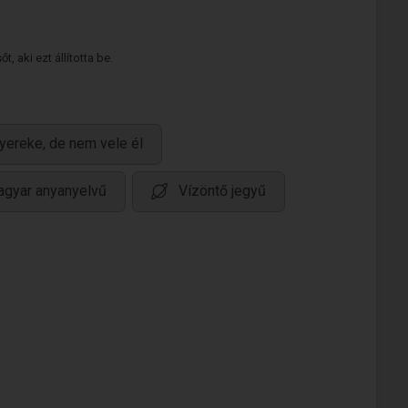
 aki ezt állította be.
yereke, de nem vele él
gyar anyanyelvű
Vízöntő jegyű