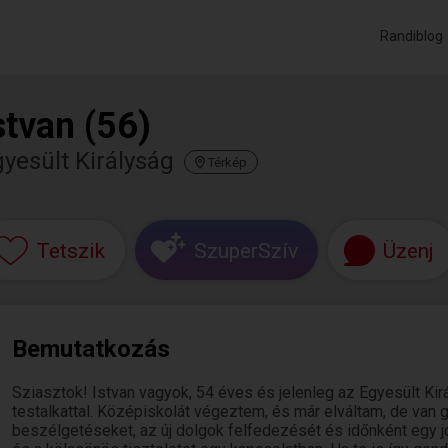
Randiblog
stvan (56)
yesült Királyság
Térkép
Tetszik
SzuperSzív
Üzenj
Bemutatkozás
Sziasztok! Istvan vagyok, 54 éves és jelenleg az Egyesült Ki
testalkattal. Középiskolát végeztem, és már elváltam, de van
beszélgetéseket, az új dolgok felfedezését és időnként egy 