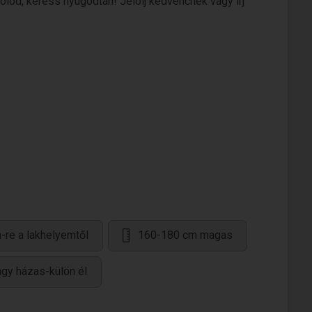
olod, keress nyugodtan! Jelölj kedvencnek vagy írj
-re a lakhelyemtől
160-180 cm magas
agy házas-külön él