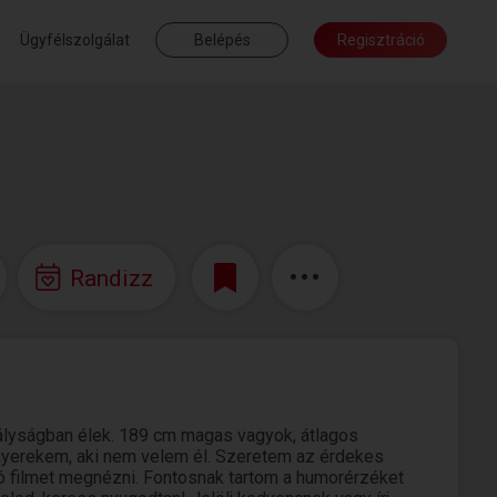
Ügyfélszolgálat
Belépés
Regisztráció
Randizz
rályságban élek. 189 cm magas vagyok, átlagos
 gyerekem, aki nem velem él. Szeretem az érdekes
jó filmet megnézni. Fontosnak tartom a humorérzéket