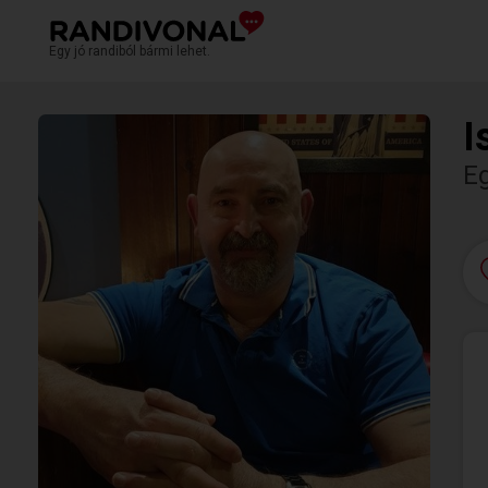
Egy jó randiból bármi lehet.
I
Eg