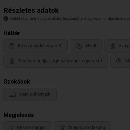
Részletes adatok
Kattints bármelyik adatcímkére, ha szeretnél megnézni minden társkeresőt,
Háttér
Középiskolát végzett
Elvált
Van g
Még nem tudja, hogy szeretne-e gyereket
Ma
Szokások
Nem dohányzik
Megjelenés
189 cm magas
Átlagos testalkatú