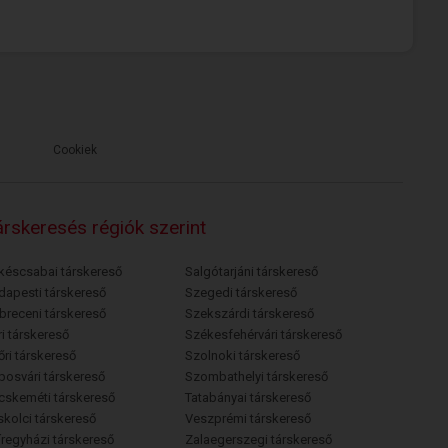
Cookiek
rskeresés régiók szerint
késcsabai társkereső
Salgótarjáni társkereső
dapesti társkereső
Szegedi társkereső
breceni társkereső
Szekszárdi társkereső
i társkereső
Székesfehérvári társkereső
őri társkereső
Szolnoki társkereső
posvári társkereső
Szombathelyi társkereső
cskeméti társkereső
Tatabányai társkereső
skolci társkereső
Veszprémi társkereső
íregyházi társkereső
Zalaegerszegi társkereső