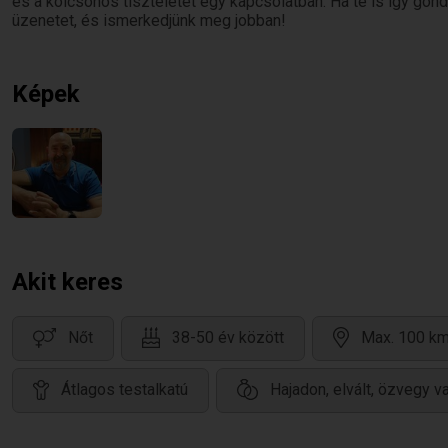
és a kölcsönös tiszteletet egy kapcsolatban. Ha te is így gond
üzenetet, és ismerkedjünk meg jobban!
Képek
Akit keres
Nőt
38-50 év között
Max. 100 km
Átlagos testalkatú
Hajadon, elvált, özvegy v