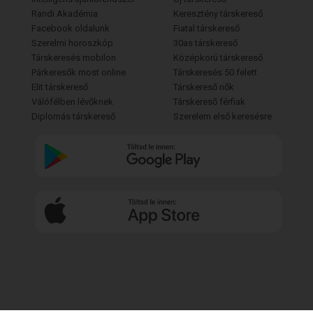
Randi Akadémia
Keresztény társkereső
Facebook oldalunk
Fiatal társkereső
Szerelmi horoszkóp
30as társkereső
Társkeresés mobilon
Középkorú társkereső
Párkeresők most online
Társkeresés 50 felett
Elit társkereső
Társkereső nők
Válófélben lévőknek
Társkereső férfiak
Diplomás társkereső
Szerelem első keresésre