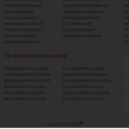
Filmkedvelő társkereső
Társasjátékozós társkereső
Egr
Gamer társkereső
Vegetáriánus társkereső
Gy
Humoros társkereső
Zenefüggő társkereső
Ka
Kertészkedő társkereső
Elvált társkeresők
Ke
Könyvmoly társkereső
Özvegy társkeresők
Mi
Motoros társkereső
Gyermekes társkeresők
Ny
Spirituális társkereső
Pé
Társkereső párhoroszkóp
Halak szerelmi horoszkóp
Szűz szerelmi horoszkóp
Vízöntő szerelmi horoszkóp
Nyilas szerelmi horoszkóp
Mérleg szerelmi horoszkóp
Oroszlán szerelmi horoszkóp
Ikrek szerelmi horoszkóp
Kos szerelmi horoszkóp
Bak szerelmi horoszkóp
Skorpió szerelmi horoszkóp
Bika szerelmi horoszkóp
Rák szerelmi horoszkóp