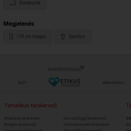
Dohányzik
Megjelenés
179 cm magas
Sportos
ÁSZF
Adatvédelem
Tematikus társkereső
Tá
Állatbarát társkereső
Sorozatfüggő társkereső
Bé
Bringás társkereső
Színházkedvelő társkereső
Bu
Ezermester társkereső
Táncoslábú társkereső
De