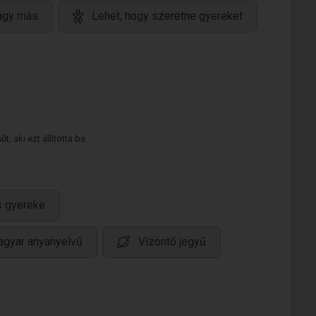
vagy más
Lehet, hogy szeretne gyereket
 aki ezt állította be.
s gyereke
gyar anyanyelvű
Vízöntő jegyű