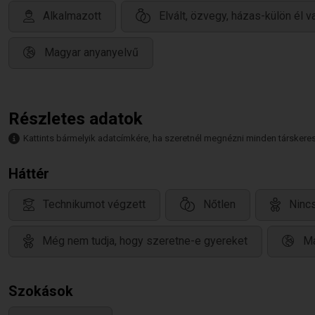
Alkalmazott
Elvált, özvegy, házas-külön él 
Magyar anyanyelvű
Részletes adatok
Kattints bármelyik adatcímkére, ha szeretnél megnézni minden társkeresőt,
Háttér
Technikumot végzett
Nőtlen
Ninc
Még nem tudja, hogy szeretne-e gyereket
Ma
Szokások