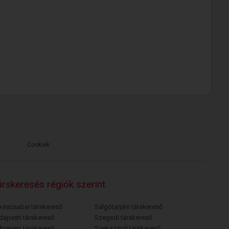
Cookiek
rskeresés régiók szerint
késcsabai társkereső
Salgótarjáni társkereső
dapesti társkereső
Szegedi társkereső
breceni társkereső
Szekszárdi társkereső