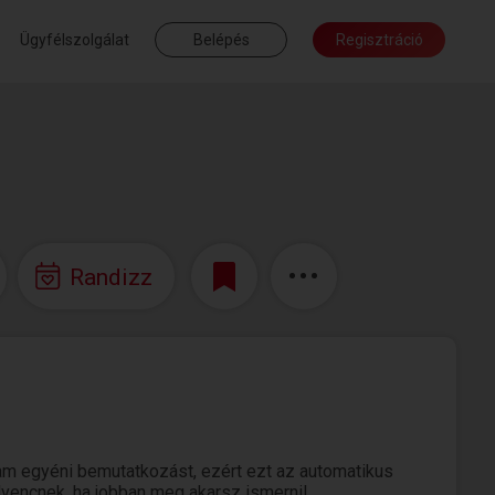
Ügyfélszolgálat
Belépés
Regisztráció
Randizz
am egyéni bemutatkozást, ezért ezt az automatikus
edvencnek, ha jobban meg akarsz ismerni!