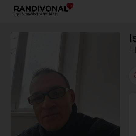
Egy jó randiból bármi lehet.
I
L