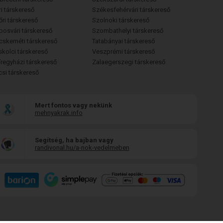
i társkereső
Székesfehérvári társkereső
őri társkereső
Szolnoki társkereső
posvári társkereső
Szombathelyi társkereső
cskeméti társkereső
Tatabányai társkereső
skolci társkereső
Veszprémi társkereső
íregyházi társkereső
Zalaegerszegi társkereső
csi társkereső
Mert fontos vagy nekünk
mehnyakrak.info
Segítség, ha bajban vagy
randivonal.hu/a-nok-vedelmeben