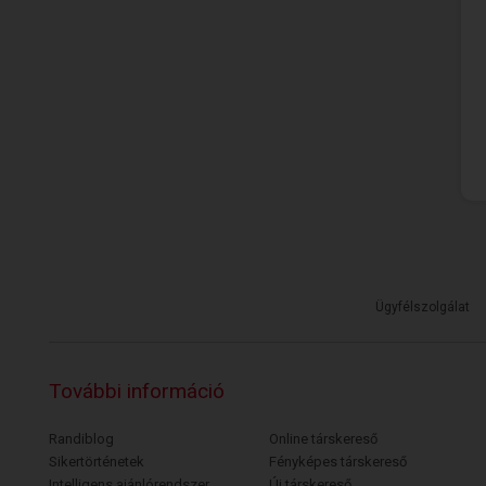
Ügyfélszolgálat
További információ
Randiblog
Online társkereső
Sikertörténetek
Fényképes társkereső
Intelligens ajánlórendszer
Új társkereső