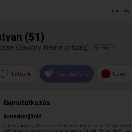
Randiblog
stvan (51)
ipcse (Saxony, Németország)
Térkép
Tetszik
SzuperSzív
Üzenj
Bemutatkozás
Ismerkedjünk!
Istvan vagyok, 51 éves, lakhelyem Németország. Még nem írt
szöveget olvashatod az adatlapomon. Kérlek, írj vagy jelölj k