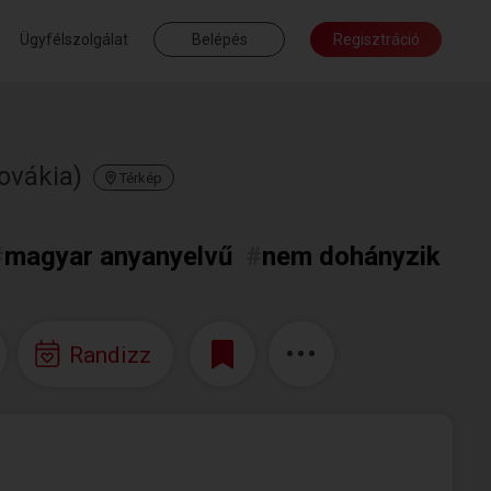
Ügyfélszolgálat
Belépés
Regisztráció
ovákia)
Térkép
#
magyar anyanyelvű
#
nem dohányzik
Randizz