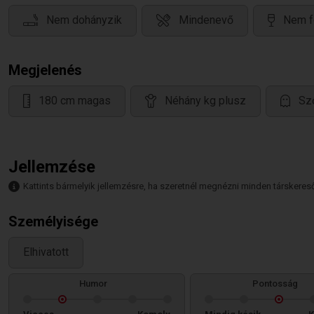
Nem dohányzik
Mindenevő
Nem f
Megjelenés
180 cm magas
Néhány kg plusz
Sz
Jellemzése
Kattints bármelyik jellemzésre, ha szeretnél megnézni minden társkeresőt,
Személyisége
Elhivatott
Humor
Pontosság