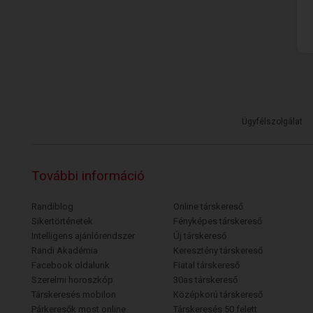
Ügyfélszolgálat
További információ
Randiblog
Online társkereső
Sikertörténetek
Fényképes társkereső
Intelligens ajánlórendszer
Új társkereső
Randi Akadémia
Keresztény társkereső
Facebook oldalunk
Fiatal társkereső
Szerelmi horoszkóp
30as társkereső
Társkeresés mobilon
Középkorú társkereső
Párkeresők most online
Társkeresés 50 felett