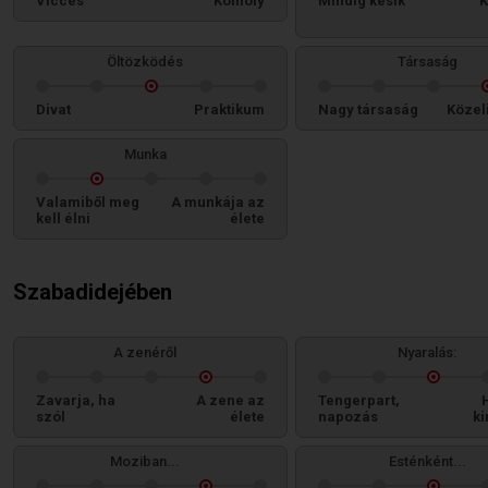
Vicces
Komoly
Mindig késik
K
Öltözködés
Társaság
Divat
Praktikum
Nagy társaság
Közel
Munka
Valamiből meg
A munkája az
kell élni
élete
Szabadidejében
A zenéről
Nyaralás:
Zavarja, ha
A zene az
Tengerpart,
szól
élete
napozás
ki
Moziban...
Esténként...