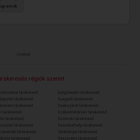
ogramok
Cookiek
rskeresés régiók szerint
késcsabai társkereső
Salgótarjáni társkereső
dapesti társkereső
Szegedi társkereső
breceni társkereső
Szekszárdi társkereső
i társkereső
Székesfehérvári társkereső
őri társkereső
Szolnoki társkereső
posvári társkereső
Szombathelyi társkereső
cskeméti társkereső
Tatabányai társkereső
skolci társkereső
Veszprémi társkereső