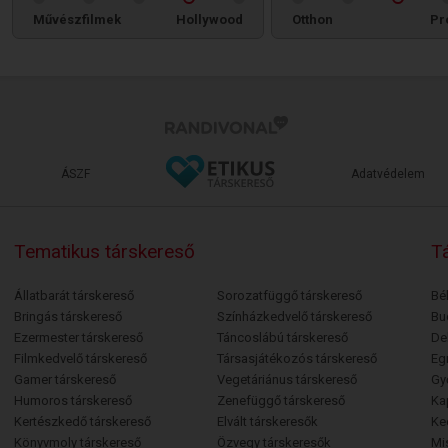
Művészfilmek
Hollywood
Otthon
Pr
ÁSZF
Adatvédelem
Tematikus társkereső
Tá
Állatbarát társkereső
Sorozatfüggő társkereső
Bé
Bringás társkereső
Színházkedvelő társkereső
Bu
Ezermester társkereső
Táncoslábú társkereső
De
Filmkedvelő társkereső
Társasjátékozós társkereső
Egr
Gamer társkereső
Vegetáriánus társkereső
Gy
Humoros társkereső
Zenefüggő társkereső
Ka
Kertészkedő társkereső
Elvált társkeresők
Ke
Könyvmoly társkereső
Özvegy társkeresők
Mi