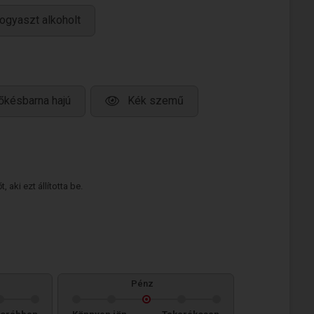
ogyaszt alkoholt
őkésbarna hajú
Kék szemű
 aki ezt állította be.
Pénz