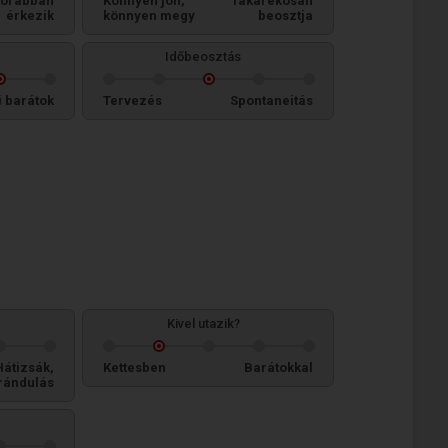
orábban
Könnyen jön,
Takarékosan
érkezik
könnyen megy
beosztja
Időbeosztás
i barátok
Tervezés
Spontaneitás
Kivel utazik?
Hátizsák,
Kettesben
Barátokkal
rándulás