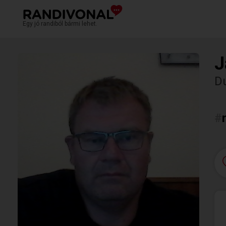
Egy jó randiból bármi lehet.
J
Du
#