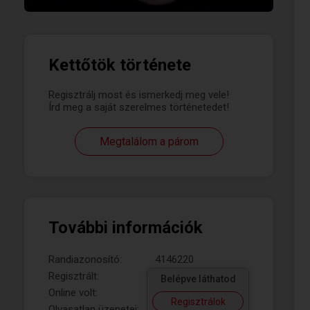
Kettőtök története
Regisztrálj most és ismerkedj meg vele!
Írd meg a saját szerelmes történetedet!
Megtalálom a párom
További információk
Randiazonosító:
4146220
Regisztrált:
Belépve láthatod
Online volt:
Regisztrálok
Olvasatlan üzenetei: