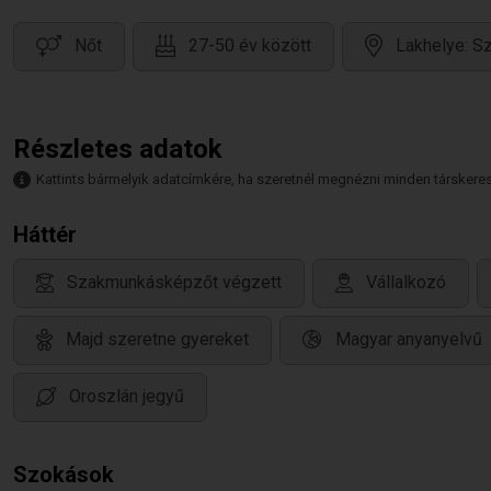
Nőt
27-50 év között
Lakhelye: S
Részletes adatok
Kattints bármelyik adatcímkére, ha szeretnél megnézni minden társkeresőt,
Háttér
Szakmunkásképzőt végzett
Vállalkozó
Majd szeretne gyereket
Magyar anyanyelvű
Oroszlán jegyű
Szokások