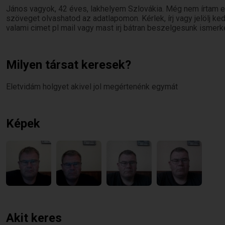
János vagyok, 42 éves, lakhelyem Szlovákia. Még nem írtam e
szöveget olvashatod az adatlapomon. Kérlek, írj vagy jelölj 
valami cimet pl mail vagy mast irj bátran beszelgesunk ismerk
Milyen társat keresek?
Eletvidám holgyet akivel jol megértenénk egymát
Képek
Akit keres