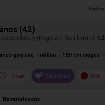
Randiblog
ános (42)
naszerdahely (Nagyszombati kerület, Szl
nincs gyereke
#
nőtlen
#
180 cm magas
Tetszik
SzuperSzív
Üzenj
Bemutatkozás