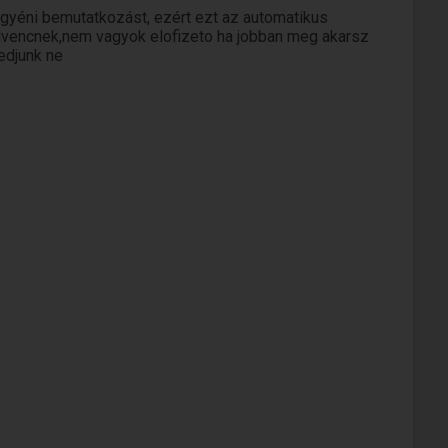
gyéni bemutatkozást, ezért ezt az automatikus
kedvencnek,nem vagyok elofizeto ha jobban meg akarsz
edjunk ne