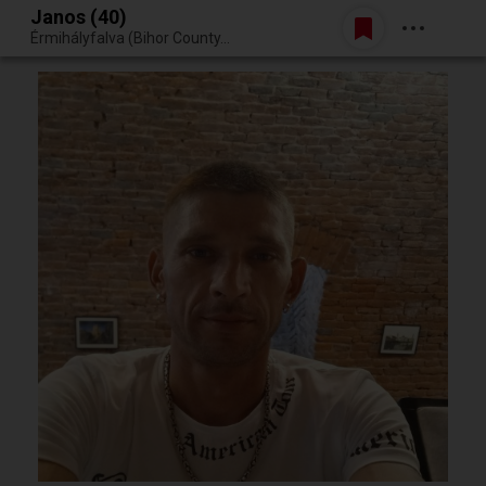
Janos (40)
Belépés
Érmihályfalva (Bihor County, Románia)
Egy jó randiból bármi lehet.