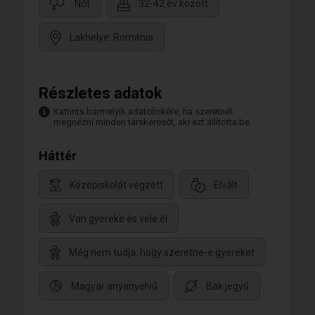
Nőt
32-42 év között
Lakhelye: Románia
Részletes adatok
Kattints bármelyik adatcímkére, ha szeretnél
megnézni minden társkeresőt, aki ezt állította be.
Háttér
Középiskolát végzett
Elvált
Van gyereke és vele él
Még nem tudja, hogy szeretne-e gyereket
Magyar anyanyelvű
Bak jegyű