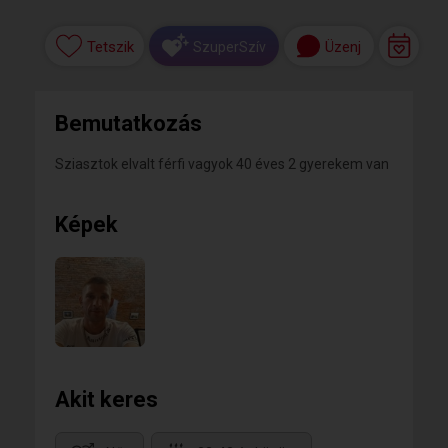
Tetszik
Üzenj
SzuperSzív
Bemutatkozás
Sziasztok elvalt férfi vagyok 40 éves 2 gyerekem van
Képek
Akit keres