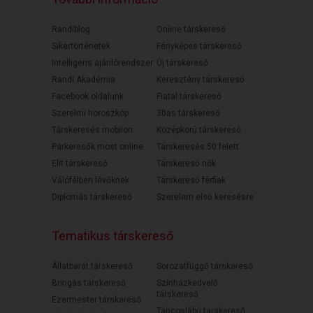
Randiblog
Online társkereső
Sikertörténetek
Fényképes társkereső
Intelligens ajánlórendszer
Új társkereső
Randi Akadémia
Keresztény társkereső
Facebook oldalunk
Fiatal társkereső
Szerelmi horoszkóp
30as társkereső
Társkeresés mobilon
Középkorú társkereső
Párkeresők most online
Társkeresés 50 felett
Elit társkereső
Társkereső nők
Válófélben lévőknek
Társkereső férfiak
Diplomás társkereső
Szerelem első keresésre
Tematikus társkereső
Állatbarát társkereső
Sorozatfüggő társkereső
Bringás társkereső
Színházkedvelő
társkereső
Ezermester társkereső
Táncoslábú társkereső