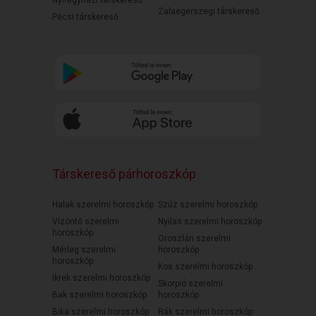
Nyíregyházi társkereső
Zalaegerszegi társkereső
Pécsi társkereső
Társkereső párhoroszkóp
Halak szerelmi horoszkóp
Szűz szerelmi horoszkóp
Vízöntő szerelmi
Nyilas szerelmi horoszkóp
horoszkóp
Oroszlán szerelmi
Mérleg szerelmi
horoszkóp
horoszkóp
Kos szerelmi horoszkóp
Ikrek szerelmi horoszkóp
Skorpió szerelmi
Bak szerelmi horoszkóp
horoszkóp
Bika szerelmi horoszkóp
Rák szerelmi horoszkóp