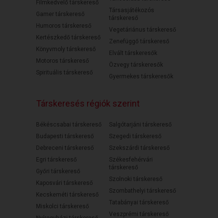
Filmkedvelő társkereső
Társasjátékozós
Gamer társkereső
társkereső
Humoros társkereső
Vegetáriánus társkereső
Kertészkedő társkereső
Zenefüggő társkereső
Könyvmoly társkereső
Elvált társkeresők
Motoros társkereső
Özvegy társkeresők
Spirituális társkereső
Gyermekes társkeresők
Társkeresés régiók szerint
Békéscsabai társkereső
Salgótarjáni társkereső
Budapesti társkereső
Szegedi társkereső
Debreceni társkereső
Szekszárdi társkereső
Egri társkereső
Székesfehérvári
társkereső
Győri társkereső
Szolnoki társkereső
Kaposvári társkereső
Szombathelyi társkereső
Kecskeméti társkereső
Tatabányai társkereső
Miskolci társkereső
Veszprémi társkereső