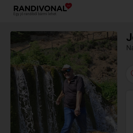
Egy jó randiból bármi lehet.
J
N