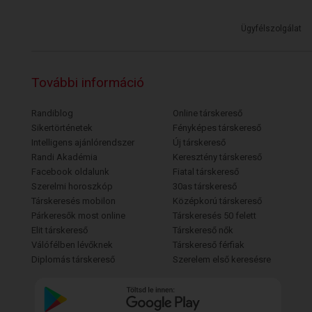
Ügyfélszolgálat
További információ
Randiblog
Online társkereső
Sikertörténetek
Fényképes társkereső
Intelligens ajánlórendszer
Új társkereső
Randi Akadémia
Keresztény társkereső
Facebook oldalunk
Fiatal társkereső
Szerelmi horoszkóp
30as társkereső
Társkeresés mobilon
Középkorú társkereső
Párkeresők most online
Társkeresés 50 felett
Elit társkereső
Társkereső nők
Válófélben lévőknek
Társkereső férfiak
Diplomás társkereső
Szerelem első keresésre