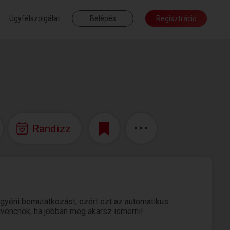
Ügyfélszolgálat
Belépés
Regisztráció
Randizz
gyéni bemutatkozást, ezért ezt az automatikus
edvencnek, ha jobban meg akarsz ismerni!