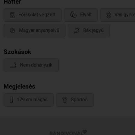
Háttér
Főiskolát végzett
Elvált
Van gyere
Magyar anyanyelvű
Rák jegyű
Szokások
Nem dohányzik
Megjelenés
179 cm magas
Sportos