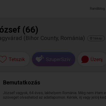
Randiblog
ózsef (66)
agyvárad (Bihor County, Románia)
Térkép
Tetszik
SzuperSzív
Üzenj
Bemutatkozás
József vagyok, 64 éves, lakhelyem Románia. Még nem írtam e
szöveget olvashatod az adatlapomon. Kérlek, írj vagy jelölj k