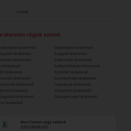
Cookiek
rskeresés régiók szerint
késcsabai társkereső
Salgótarjáni társkereső
dapesti társkereső
Szegedi társkereső
breceni társkereső
Szekszárdi társkereső
i társkereső
Székesfehérvári társkereső
őri társkereső
Szolnoki társkereső
posvári társkereső
Szombathelyi társkereső
cskeméti társkereső
Tatabányai társkereső
skolci társkereső
Veszprémi társkereső
íregyházi társkereső
Zalaegerszegi társkereső
csi társkereső
Mert fontos vagy nekünk
mehnyakrak.info