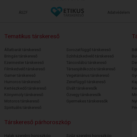
ÁSZF
Adatvédelem
Tematikus társkereső
Tá
Állatbarát társkereső
Sorozatfüggő társkereső
Bé
Bringás társkereső
Színházkedvelő társkereső
Bu
Ezermester társkereső
Táncoslábú társkereső
De
Filmkedvelő társkereső
Társasjátékozós társkereső
Egr
Gamer társkereső
Vegetáriánus társkereső
Gy
Humoros társkereső
Zenefüggő társkereső
Ka
Kertészkedő társkereső
Elvált társkeresők
Ke
Könyvmoly társkereső
Özvegy társkeresők
Mi
Motoros társkereső
Gyermekes társkeresők
Ny
Spirituális társkereső
Pé
Társkereső párhoroszkóp
Halak szerelmi horoszkóp
Szűz szerelmi horoszkóp