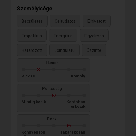
Személyisége
Becsületes
Céltudatos
Elhivatott
Empatikus
Energikus
Figyelmes
Határozott
Jóindulatú
Őszinte
Humor
Vicces
Komoly
Pontosság
Mindig késik
Korábban
érkezik
Pénz
Könnyen jön,
Takarékosan