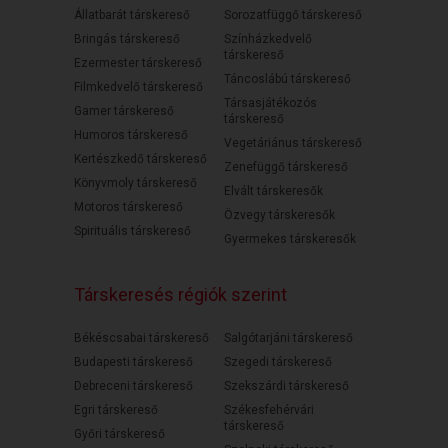
Állatbarát társkereső
Sorozatfüggő társkereső
Bringás társkereső
Színházkedvelő
társkereső
Ezermester társkereső
Táncoslábú társkereső
Filmkedvelő társkereső
Társasjátékozós
Gamer társkereső
társkereső
Humoros társkereső
Vegetáriánus társkereső
Kertészkedő társkereső
Zenefüggő társkereső
Könyvmoly társkereső
Elvált társkeresők
Motoros társkereső
Özvegy társkeresők
Spirituális társkereső
Gyermekes társkeresők
Társkeresés régiók szerint
Békéscsabai társkereső
Salgótarjáni társkereső
Budapesti társkereső
Szegedi társkereső
Debreceni társkereső
Szekszárdi társkereső
Egri társkereső
Székesfehérvári
társkereső
Győri társkereső