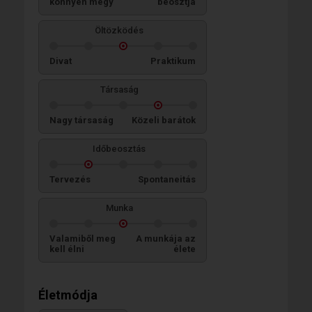
könnyen megy
beosztja
Öltözködés
Divat
Praktikum
Társaság
Nagy társaság
Közeli barátok
Időbeosztás
Tervezés
Spontaneitás
Munka
Valamiből meg
A munkája az
kell élni
élete
Életmódja