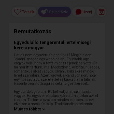
Tetszik
Üzenj
SzuperSzív
Bemutatkozás
Egyedulallo tengerentuli ertelmisegi
keresi magyar
Hat ez nem egyszeru feladat igaz? Megfeleloen
"eladni" magad egy weboldalon...En inkabb ugy
vagyok vele, hogy a tetteim beszeljenek helyette! De
ha mar itt tartunk, ime: Megbizhato, oszinte, huseges,
romantikus alkat vagyok. Olyan valaki akire mindig
lehet szamitani. Azert vagyok a Randivonalon, hogy
egy hosszutavu, szeretetteljes kapcsolatra talaljak.
Hasonlo beallitottsagu es celu holgyet keresek.
Egy par dolog rolam...Be kell valljam maximalista
vagyok. Ha egyszer elhatarozok valamit, akkor azt el
is erem. Tartom a szavam minden esetben, es ezt
elvarom a masik feltol is. Tradicionalis ertekrendu
vagyok: A randin en fizetek, kinyitom a parom elott az
Mutass többet
ajtot, vagy tavozaskor felsegitem a kabatjat.