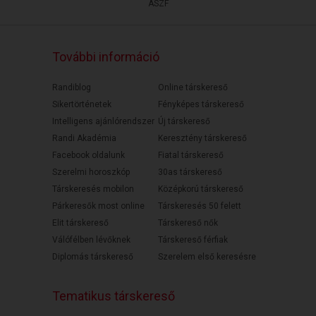
ÁSZF
További információ
Randiblog
Online társkereső
Sikertörténetek
Fényképes társkereső
Intelligens ajánlórendszer
Új társkereső
Randi Akadémia
Keresztény társkereső
Facebook oldalunk
Fiatal társkereső
Szerelmi horoszkóp
30as társkereső
Társkeresés mobilon
Középkorú társkereső
Párkeresők most online
Társkeresés 50 felett
Elit társkereső
Társkereső nők
Válófélben lévőknek
Társkereső férfiak
Diplomás társkereső
Szerelem első keresésre
Tematikus társkereső