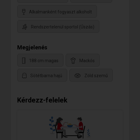
Alkalmanként fogyaszt alkoholt
Rendszertelenül sportol (Úszás)
Megjelenés
188 cm magas
Mackós
Sötétbarna hajú
Zöld szemű
Kérdezz-felelek