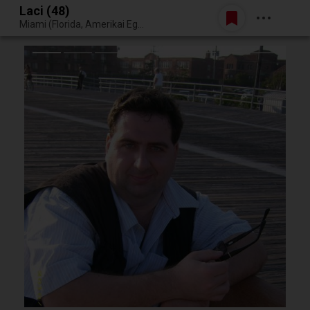
Laci (48)
Belépés
Miami (Florida, Amerikai Egyesült Államok)
Egy jó randiból bármi lehet.