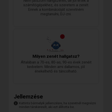
Nem játszom hangszeren, de jól értek a
számítógépekhez, és szeretem a zenét.
Ennek a kombinációját szeretném
megtanulni, DJ-zni.
Milyen zenét hallgatsz?
Általában a 70-es, 80-as, 90-es évek zenéit
kedvelem. Minden ami dallamos, jól
énekelhető és táncolható.
Jellemzése
Kattints bármelyik jellemzésre, ha szeretnél megnézni
minden társkeresőt, aki ezt állította be.