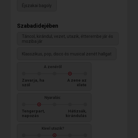
Éjszakai bagoly
Szabadidejében
Táncol, kirándul, vezet, utazik, étterembe jár és
moziba jár
Klasszikus, pop, disco és musical zenét hallgat
A zenéről
Zavarja, ha
A zene az
szól
élete
Nyaralás:
Tengerpart,
Hátizsák,
napozás
kirándulás
Kivel utazik?