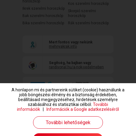
horoszkóp
Kos szerelmi horoszkóp
Ikrek szerelmi horoszkóp
Skorpió szerelmi
Bak szerelmi horoszkóp
horoszkóp
Bika szerelmi horoszkóp
Rák szerelmi horoszkóp
Mert fontos vagy nekünk
mehnyakrak.info
Segítség, ha bajban vagy
randivonal.hu/a-nok-vedelmeben
A honlapon mi és partnereink sütiket (cookie) használunk a
jobb böngészési élmény és a biztonság érdekében,
beállításaid megjegyzéséhez, hirdetések személyre
szabásához és statisztikai célból.
További
információk
|
Információk a Google adatkezeléséről
www.randivonal.hu © Copyright 1999-2026 Dating Central Europe Zrt.
További lehetőségek