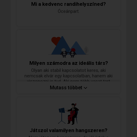
Mi a kedvenc randihelyszíned?
Óceánpart.
Milyen számodra az ideális társ?
Olyan aki stabil kapcsolatot keres, aki
nemcsak elvár egy kapcsolatban, hanem aki
viszonozni is tud. Aki nem több vasat tart
egyszerre a tűzben, akinek nem a sokadik
Mutass többet
prioritása a párja. Aki hajlandó belevágni egy
kapcsolatba olyan valakivel aki nem
Magyarországon él, de magyar párt szeretne
magának. És sajnálom, akinek gyermeke van,
vagy idősebb nálam és dohányzik, az nálam
kizáró tényező.
Játszol valamilyen hangszeren?