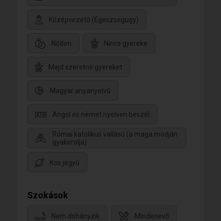
Középvezető (Egeszsegugy)
Nőtlen
Nincs gyereke
Majd szeretne gyereket
Magyar anyanyelvű
Angol és német nyelven beszél
Római katolikus vallású (a maga módján
gyakorolja)
Kos jegyű
Szokások
Nem dohányzik
Mindenevő