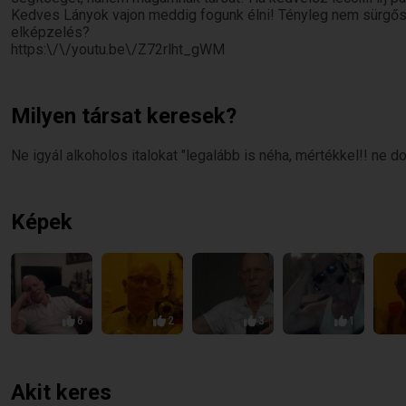
Kedves Lányok vajon meddig fogunk élni! Tényleg nem sürgős?
elképzelés?
https:\/\/youtu.be\/Z72rlht_gWM
Milyen társat keresek?
Ne igyál alkoholos italokat "legalább is néha, mértékkel!! ne 
Képek
6
2
3
1
Akit keres