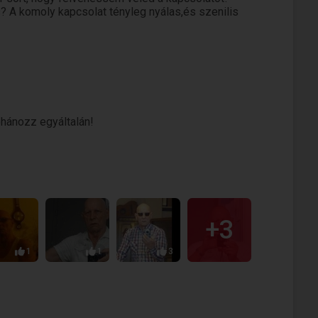
 A komoly kapcsolat tényleg nyálas,és szenilis
dohánozz egyáltalán!
+3
1
1
3