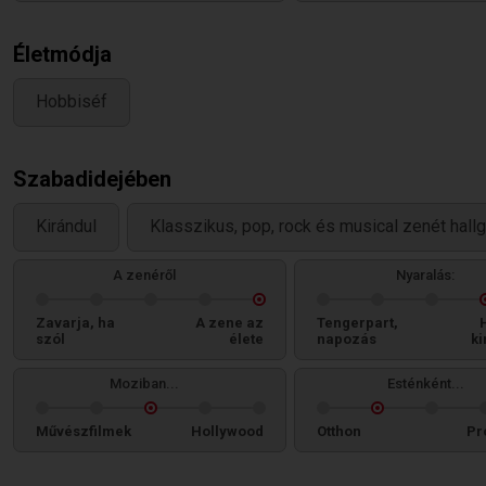
Életmódja
Hobbiséf
Szabadidejében
Kirándul
Klasszikus, pop, rock és musical zenét hallg
A zenéről
Nyaralás:
Zavarja, ha
A zene az
Tengerpart,
szól
élete
napozás
ki
Moziban...
Esténként...
Művészfilmek
Hollywood
Otthon
Pr