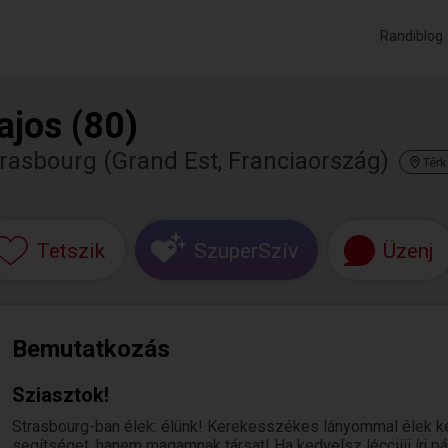
Randiblog
ajos (80)
rasbourg (Grand Est, Franciaország)
Tér
Tetszik
SzuperSzív
Üzenj
Bemutatkozás
Sziasztok!
Strasbourg-ban élek: élünk! Kerekesszékes lányommal élek k
segítséget, hanem magamnak társat! Ha kedvelsz lécciiii írj p