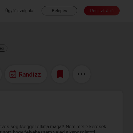
Ügyfélszolgálat
Belépés
Regisztráció
kép
Randizz
evés segítséggel ellátja magát! Nem mellé keresek
ár sort, hogy felvehessem veled a kapcsolatot!