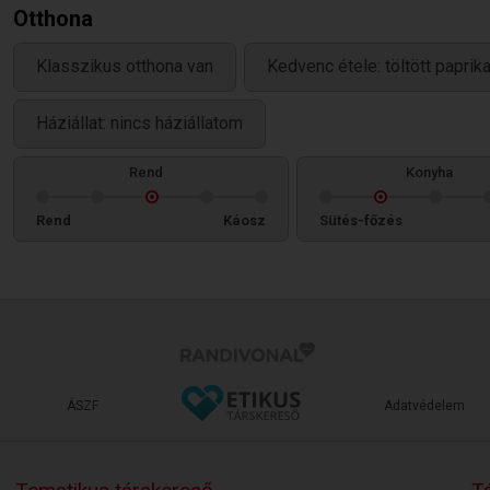
Otthona
Klasszikus otthona van
Kedvenc étele: töltött papri
Háziállat: nincs háziállatom
Rend
Konyha
Rend
Káosz
Sütés-főzés
ÁSZF
Adatvédelem