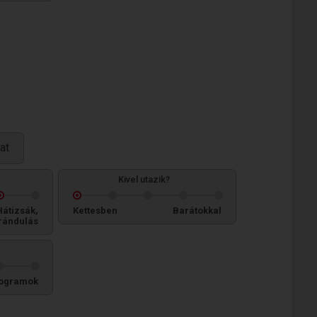
at
Kivel utazik?
Hátizsák,
Kettesben
Barátokkal
rándulás
ogramok