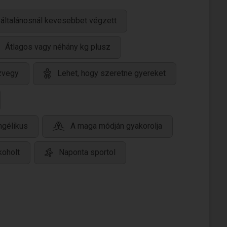
 általánosnál kevesebbet végzett
Átlagos vagy néhány kg plusz
özvegy
Lehet, hogy szeretne gyereket
ngélikus
A maga módján gyakorolja
koholt
Naponta sportol