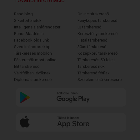
További információ
Randiblog
Online társkereső
Sikertörténetek
Fényképes társkereső
Intelligens ajánlórendszer
Új társkereső
Randi Akadémia
Keresztény társkereső
Facebook oldalunk
Fiatal társkereső
Szerelmi horoszkóp
30as társkereső
Társkeresés mobilon
Középkorú társkereső
Párkeresők most online
Társkeresés 50 felett
Elit társkereső
Társkereső nők
Válófélben lévőknek
Társkereső férfiak
Diplomás társkereső
Szerelem első keresésre