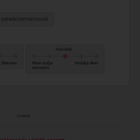
ka paradicsomszósszal
Háziállat
Étterem
Nem tudja
Imádja őket
elviselni
Cookiek