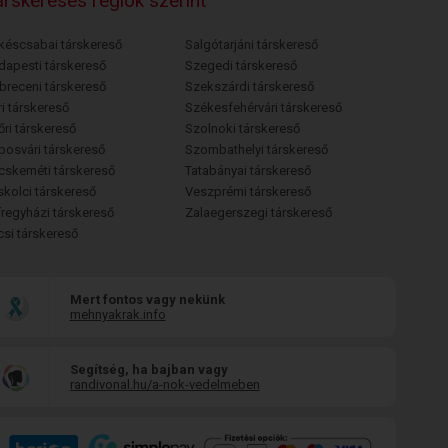
rskeresés régiók szerint
késcsabai társkereső
Salgótarjáni társkereső
dapesti társkereső
Szegedi társkereső
breceni társkereső
Szekszárdi társkereső
i társkereső
Székesfehérvári társkereső
őri társkereső
Szolnoki társkereső
posvári társkereső
Szombathelyi társkereső
cskeméti társkereső
Tatabányai társkereső
skolci társkereső
Veszprémi társkereső
íregyházi társkereső
Zalaegerszegi társkereső
csi társkereső
Mert fontos vagy nekünk
mehnyakrak.info
Segítség, ha bajban vagy
randivonal.hu/a-nok-vedelmeben