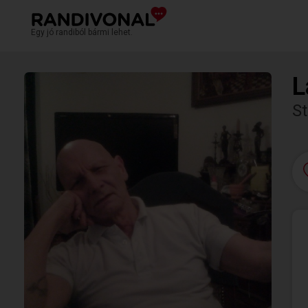
Egy jó randiból bármi lehet.
L
St