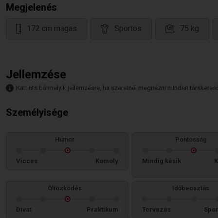
Megjelenés
172 cm magas
Sportos
75 kg
Jellemzése
Kattints bármelyik jellemzésre, ha szeretnél megnézni minden társkeresőt,
Személyisége
Humor
Pontosság
Vicces
Komoly
Mindig késik
K
Öltözködés
Időbeosztás
Divat
Praktikum
Tervezés
Spon