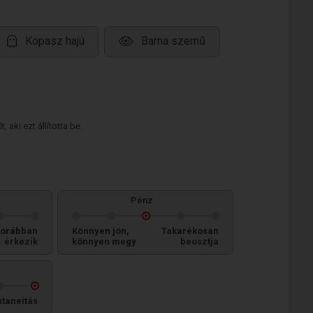
Kopasz hajú
Barna szemű
 aki ezt állította be.
Pénz
orábban
Könnyen jön,
Takarékosan
érkezik
könnyen megy
beosztja
taneitás