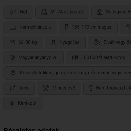
Nőt
69-74 év között
Ne legyen 8
Nem dohányzik
155-170 cm magas
62-80 kg
Nyugdíjas
Elvált vagy 
Magyar anyanyelvű
300.000 ft alatt keres
Római katolikus, görög katolikus, református vagy eva
Ikrek
Mindenevő
Nem fogyaszt al
Kerékpár
Részletes adatok