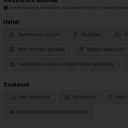
Kattints bármelyik adatcímkére, ha szeretnél megnézni minden társkeresőt,
Háttér
Technikumot végzett
Nyugdíjas
Ö
Nem szeretne gyereket
Magyar anyanyelvű
Evangélikus vallású (a maga módján gyakorolja)
Szokások
Nem dohányzik
Mindenevő
Nem f
Rendszertelenül sportol (Kerékpár)