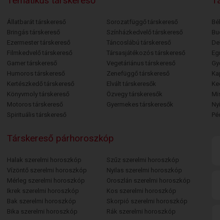
Tematikus társkereső
Tá
Állatbarát társkereső
Sorozatfüggő társkereső
Bé
Bringás társkereső
Színházkedvelő társkereső
Bu
Ezermester társkereső
Táncoslábú társkereső
De
Filmkedvelő társkereső
Társasjátékozós társkereső
Egr
Gamer társkereső
Vegetáriánus társkereső
Gy
Humoros társkereső
Zenefüggő társkereső
Ka
Kertészkedő társkereső
Elvált társkeresők
Ke
Könyvmoly társkereső
Özvegy társkeresők
Mi
Motoros társkereső
Gyermekes társkeresők
Ny
Spirituális társkereső
Pé
Társkereső párhoroszkóp
Halak szerelmi horoszkóp
Szűz szerelmi horoszkóp
Vízöntő szerelmi horoszkóp
Nyilas szerelmi horoszkóp
Mérleg szerelmi horoszkóp
Oroszlán szerelmi horoszkóp
Ikrek szerelmi horoszkóp
Kos szerelmi horoszkóp
Bak szerelmi horoszkóp
Skorpió szerelmi horoszkóp
Bika szerelmi horoszkóp
Rák szerelmi horoszkóp