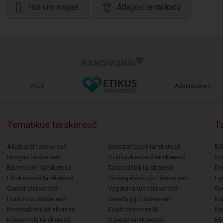
166 cm magas
Átlagos testalkatú
ÁSZF
Adatvédelem
Tematikus társkereső
Tá
Állatbarát társkereső
Sorozatfüggő társkereső
Bé
Bringás társkereső
Színházkedvelő társkereső
Bu
Ezermester társkereső
Táncoslábú társkereső
De
Filmkedvelő társkereső
Társasjátékozós társkereső
Egr
Gamer társkereső
Vegetáriánus társkereső
Gy
Humoros társkereső
Zenefüggő társkereső
Ka
Kertészkedő társkereső
Elvált társkeresők
Ke
Könyvmoly társkereső
Özvegy társkeresők
Mi