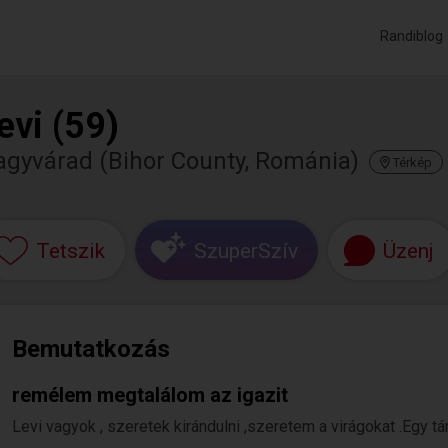
Randiblog
evi (59)
agyvárad (Bihor County, Románia)
Térkép
Tetszik
SzuperSzív
Üzenj
Bemutatkozás
remélem megtalálom az igazit
Levi vagyok , szeretek kirándulni ,szeretem a virágokat .Egy tá