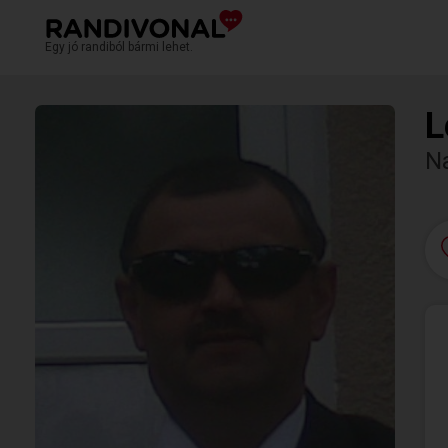
Egy jó randiból bármi lehet.
L
N