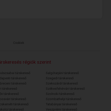
Cookiek
rskeresés régiók szerint
késcsabai társkereső
Salgótarjáni társkereső
dapesti társkereső
Szegedi társkereső
breceni társkereső
Szekszárdi társkereső
i társkereső
Székesfehérvári társkereső
őri társkereső
Szolnoki társkereső
posvári társkereső
Szombathelyi társkereső
cskeméti társkereső
Tatabányai társkereső
skolci társkereső
Veszprémi társkereső