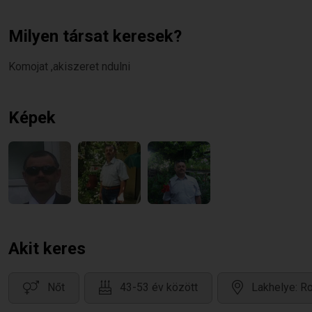
Milyen társat keresek?
Komojat ,akiszeret ndulni
Képek
Akit keres
Nőt
43-53 év között
Lakhelye: R