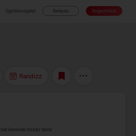
Ügyfélszolgálat
Belépés
Regisztráció
Randizz
rsat keresek hoszu távra.