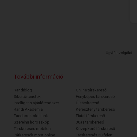
Ügyfélszolgálat
További információ
Randiblog
Online társkereső
Sikertörténetek
Fényképes társkereső
Intelligens ajánlórendszer
Új társkereső
Randi Akadémia
Keresztény társkereső
Facebook oldalunk
Fiatal társkereső
Szerelmi horoszkóp
30as társkereső
Társkeresés mobilon
Középkorú társkereső
Párkeresők most online
Társkeresés 50 felett