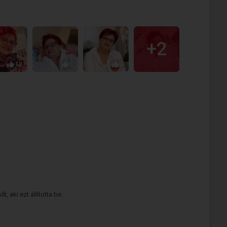
+2
18
5
4
 aki ezt állította be.