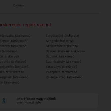
Cookiek
rskeresés régiók szerint
késcsabai társkereső
Salgótarjáni társkereső
dapesti társkereső
Szegedi társkereső
breceni társkereső
Szekszárdi társkereső
i társkereső
Székesfehérvári társkereső
őri társkereső
Szolnoki társkereső
posvári társkereső
Szombathelyi társkereső
cskeméti társkereső
Tatabányai társkereső
skolci társkereső
Veszprémi társkereső
íregyházi társkereső
Zalaegerszegi társkereső
csi társkereső
Mert fontos vagy nekünk
mehnyakrak.info