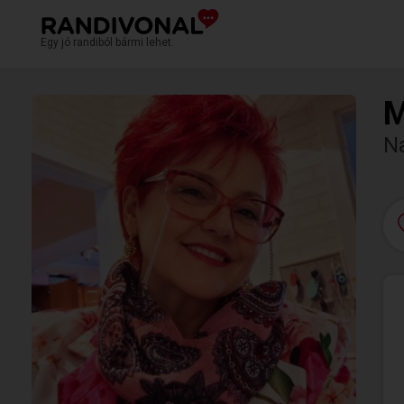
Egy jó randiból bármi lehet.
M
N