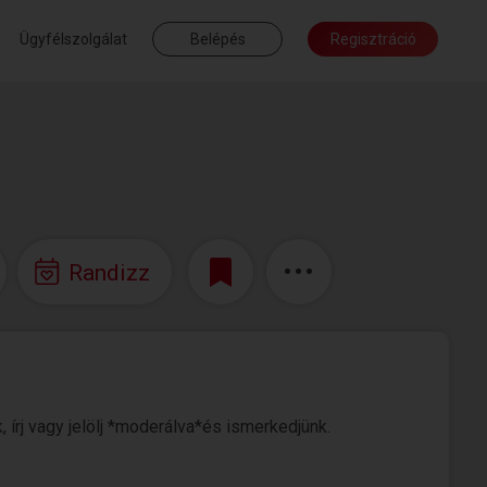
Ügyfélszolgálat
Belépés
Regisztráció
Randizz
 írj vagy jelölj *moderálva*és ismerkedjünk.