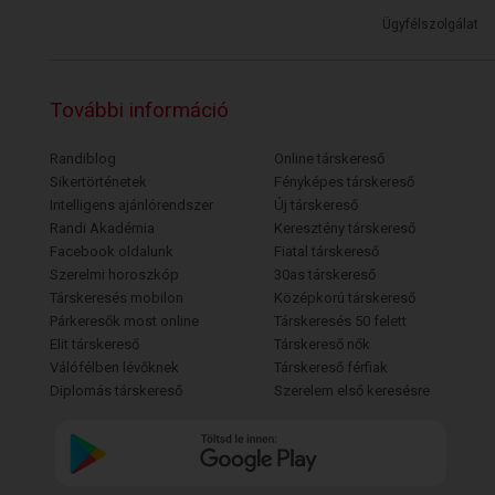
Ügyfélszolgálat
További információ
Randiblog
Online társkereső
Sikertörténetek
Fényképes társkereső
Intelligens ajánlórendszer
Új társkereső
Randi Akadémia
Keresztény társkereső
Facebook oldalunk
Fiatal társkereső
Szerelmi horoszkóp
30as társkereső
Társkeresés mobilon
Középkorú társkereső
Párkeresők most online
Társkeresés 50 felett
Elit társkereső
Társkereső nők
Válófélben lévőknek
Társkereső férfiak
Diplomás társkereső
Szerelem első keresésre