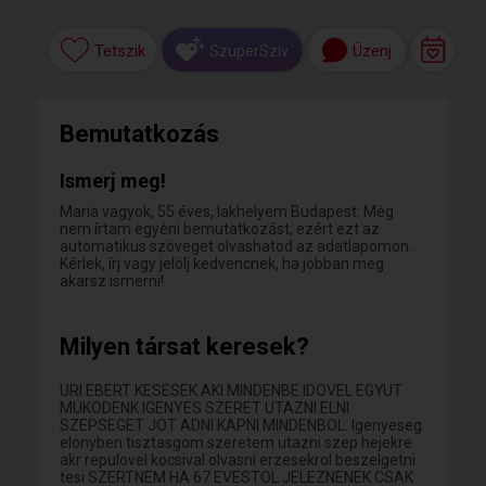
Tetszik
Üzenj
SzuperSzív
Bemutatkozás
Ismerj meg!
Maria vagyok, 55 éves, lakhelyem Budapest. Még
nem írtam egyéni bemutatkozást, ezért ezt az
automatikus szöveget olvashatod az adatlapomon.
Kérlek, írj vagy jelölj kedvencnek, ha jobban meg
akarsz ismerni!
Milyen társat keresek?
URI EBERT KESESEK AKI MINDENBE IDOVEL EGYUT
MUKODENK IGENYES SZERET UTAZNI ELNI
SZEPSEGET JOT ADNI KAPNI MINDENBOL. Igenyeseg
elonyben tisztasgom szeretem utazni szep hejekre
akr repulovel kocsival olvasni erzesekrol beszelgetni
tesi SZERTNEM HA 67 EVESTOL JELEZNENEK CSAK