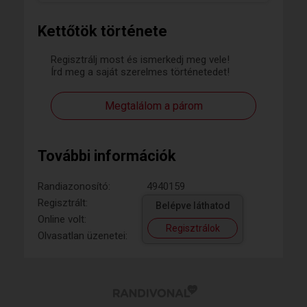
SZESZRE KERNEK AZ NEM EN
VAGYOKKOSZONOM MEGETESUKET URI
Kettőtök története
EBERT KERESEK AKI TELEG SZERETETET
KAPOK ES CSALADJA NEM SZOL BELE A MI
Regisztrálj most és ismerkedj meg vele!
BOLDOG KISS ELETUNKBEJOJON AZ IGAZI
Írd meg a saját szerelmes történetedet!
SZERETET 50 60 URI EBEREK NEMIS
SZERETNEK BESZELNI TISZTELETEL
KOSZONOM
Megtalálom a párom
További információk
Randiazonosító:
4940159
Regisztrált:
Belépve láthatod
Online volt:
Regisztrálok
Olvasatlan üzenetei: