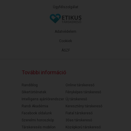
Ügyfélszolgálat
Adatvédelem
Cookiek
ÁSZF
További információ
Randiblog
Online társkereső
Sikertörténetek
Fényképes társkereső
Intelligens ajánlórendszer
Új társkereső
Randi Akadémia
Keresztény társkereső
Facebook oldalunk
Fiatal társkereső
Szerelmi horoszkóp
30as társkereső
Társkeresés mobilon
Középkorú társkereső