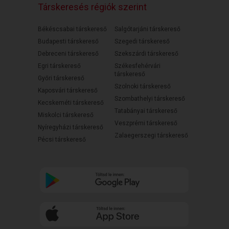
Társkeresés régiók szerint
Békéscsabai társkereső
Salgótarjáni társkereső
Budapesti társkereső
Szegedi társkereső
Debreceni társkereső
Szekszárdi társkereső
Egri társkereső
Székesfehérvári
társkereső
Győri társkereső
Szolnoki társkereső
Kaposvári társkereső
Szombathelyi társkereső
Kecskeméti társkereső
Tatabányai társkereső
Miskolci társkereső
Veszprémi társkereső
Nyíregyházi társkereső
Zalaegerszegi társkereső
Pécsi társkereső