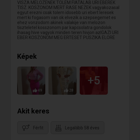
VISZA MELOZENEK TOLEM FIATALAB URI EBEREK
TISZ. KOSZONOM MERT RASE NEZEK vagyakozasal
egyut erezni csak tolem idosebb uri ebert leresek
mert ki fogasom van ok elvezik a szepsegemet es
ehez vonzodom akinek valakije van melozon
tiszteletel kosszonom par kapcsolatra gondolok
ihasag hive vagyok minden teren hivjon azIGAZI URI
EBER KOSZONOM MEG ERTESET PUSZIKA ELORE
Képek
+5
49
28
Akit keres
Férfit
Legalább 58 éves