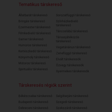
Tematikus társkereső
Állatbarát társkereső
Sorozatfüggő társkereső
Bringás társkereső
Színházkedvelő
társkereső
Ezermester társkereső
Táncoslábú társkereső
Filmkedvelő társkereső
Társasjátékozós
Gamer társkereső
társkereső
Humoros társkereső
Vegetáriánus társkereső
Kertészkedő társkereső
Zenefüggő társkereső
Könyvmoly társkereső
Elvált társkeresők
Motoros társkereső
Özvegy társkeresők
Spirituális társkereső
Gyermekes társkeresők
Társkeresés régiók szerint
Békéscsabai társkereső
Salgótarjáni társkereső
Budapesti társkereső
Szegedi társkereső
Debreceni társkereső
Szekszárdi társkereső