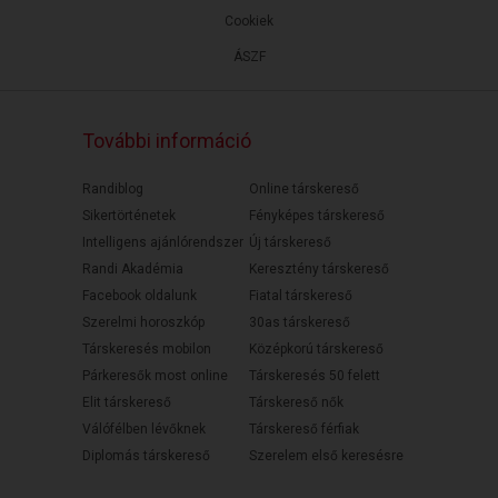
Cookiek
ÁSZF
További információ
Randiblog
Online társkereső
Sikertörténetek
Fényképes társkereső
Intelligens ajánlórendszer
Új társkereső
Randi Akadémia
Keresztény társkereső
Facebook oldalunk
Fiatal társkereső
Szerelmi horoszkóp
30as társkereső
Társkeresés mobilon
Középkorú társkereső
Párkeresők most online
Társkeresés 50 felett
Elit társkereső
Társkereső nők
Válófélben lévőknek
Társkereső férfiak
Diplomás társkereső
Szerelem első keresésre