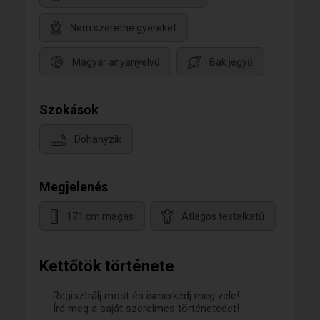
Nem szeretne gyereket
Magyar anyanyelvű
Bak jegyű
Szokások
Dohányzik
Megjelenés
171 cm magas
Átlagos testalkatú
Kettőtök története
Regisztrálj most és ismerkedj meg vele!
Írd meg a saját szerelmes történetedet!