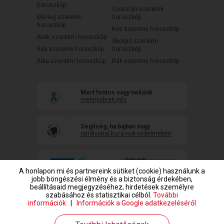
horoszkóp
Oroszlán szerelmi
Mérleg szerelmi
horoszkóp
horoszkóp
Kos szerelmi horoszkóp
Ikrek szerelmi horoszkóp
Skorpió szerelmi
Bak szerelmi horoszkóp
horoszkóp
Bika szerelmi horoszkóp
Rák szerelmi horoszkóp
Mert fontos vagy nekünk
mehnyakrak.info
Segítség, ha bajban vagy
randivonal.hu/a-nok-vedelmeben
A honlapon mi és partnereink sütiket (cookie) használunk a
jobb böngészési élmény és a biztonság érdekében,
beállításaid megjegyzéséhez, hirdetések személyre
szabásához és statisztikai célból.
További
információk
|
Információk a Google adatkezeléséről
www.randivonal.hu © Copyright 1999-2026 Dating Central Europe Zrt.