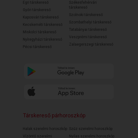
Egri társkereső
Székesfehérvári
társkereső
Győri társkereső
Szolnoki társkereső
Kaposvári társkereső
Szombathelyi társkereső
Kecskeméti társkereső
Tatabányai társkereső
Miskolci társkereső
Veszprémi társkereső
Nyíregyházi társkereső
Zalaegerszegi társkereső
Pécsi társkereső
Társkereső párhoroszkóp
Halak szerelmi horoszkóp
Szűz szerelmi horoszkóp
Vízöntő szerelmi
Nyilas szerelmi horoszkóp