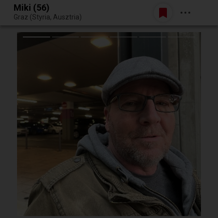
Miki (56)
Belépés
Graz (Styria, Ausztria)
Egy jó randiból bármi lehet.