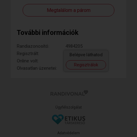
Megtalálom a párom
További információk
Randiazonosító:
4984205
Regisztrált:
Belépve láthatod
Online volt:
Regisztrálok
Olvasatlan üzenetei:
Ügyfélszolgálat
Adatvédelem