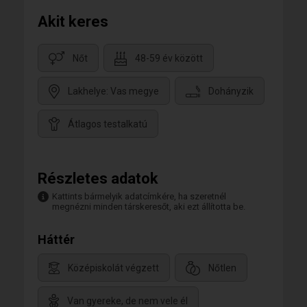
Akit keres
Nőt
48-59 év között
Lakhelye: Vas megye
Dohányzik
Átlagos testalkatú
Részletes adatok
Kattints bármelyik adatcímkére, ha szeretnél
megnézni minden társkeresőt, aki ezt állította be.
Háttér
Középiskolát végzett
Nőtlen
Van gyereke, de nem vele él