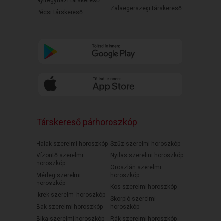
Nyíregyházi társkereső
Zalaegerszegi társkereső
Pécsi társkereső
Társkereső párhoroszkóp
Halak szerelmi horoszkóp
Szűz szerelmi horoszkóp
Vízöntő szerelmi
Nyilas szerelmi horoszkóp
horoszkóp
Oroszlán szerelmi
Mérleg szerelmi
horoszkóp
horoszkóp
Kos szerelmi horoszkóp
Ikrek szerelmi horoszkóp
Skorpió szerelmi
Bak szerelmi horoszkóp
horoszkóp
Bika szerelmi horoszkóp
Rák szerelmi horoszkóp