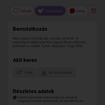
Tetszik
Üzenj
SzuperSzív
Bemutatkozás
Nem tudom mit írjak ide , írni bár mit lehet . A
személyes találkozás híve vagyok Nincs előfizető
prémium e-mailbe Tudok válaszolni .Vagy Viber.
Akit keres
Férfit
45-55 év között
Részletes adatok
Kattints bármelyik adatcímkére, ha szeretnél
megnézni minden társkeresőt, aki ezt állította be.