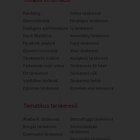
Randiblog
Online társkereső
Sikertörténetek
Fényképes társkereső
Intelligens ajánlórendszer
Új társkereső
Randi Akadémia
Keresztény társkereső
Facebook oldalunk
Fiatal társkereső
Szerelmi horoszkóp
30as társkereső
Társkeresés mobilon
Középkorú társkereső
Párkeresők most online
Társkeresés 50 felett
Elit társkereső
Társkereső nők
Válófélben lévőknek
Társkereső férfiak
Diplomás társkereső
Szerelem első keresésre
Tematikus társkereső
Állatbarát társkereső
Sorozatfüggő társkereső
Bringás társkereső
Színházkedvelő
társkereső
Ezermester társkereső
Táncoslábú társkereső