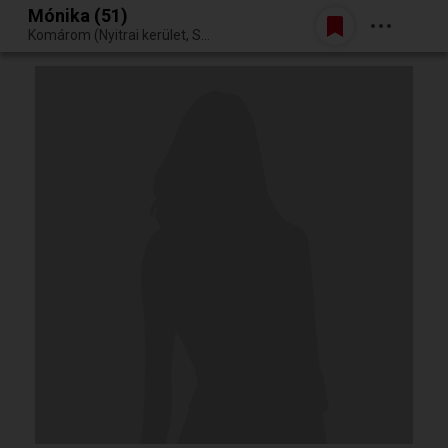
Mónika (51)
Belépés
Komárom (Nyitrai kerület, Szlovákia)
Egy jó randiból bármi lehet.