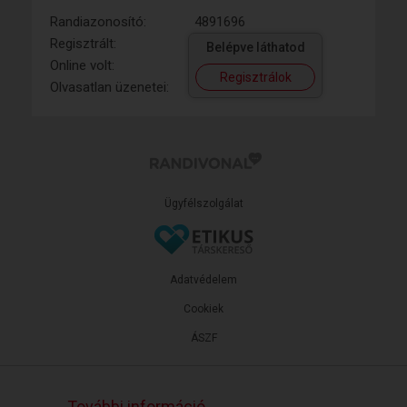
Randiazonosító:
4891696
Regisztrált:
Belépve láthatod
Online volt:
Regisztrálok
Olvasatlan üzenetei:
Ügyfélszolgálat
Adatvédelem
Cookiek
ÁSZF
További információ