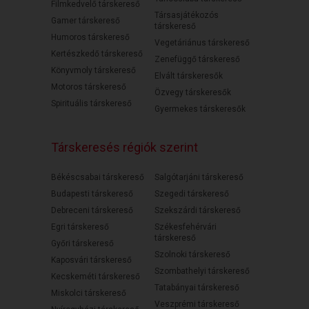
Filmkedvelő társkereső
Társasjátékozós
Gamer társkereső
társkereső
Humoros társkereső
Vegetáriánus társkereső
Kertészkedő társkereső
Zenefüggő társkereső
Könyvmoly társkereső
Elvált társkeresők
Motoros társkereső
Özvegy társkeresők
Spirituális társkereső
Gyermekes társkeresők
Társkeresés régiók szerint
Békéscsabai társkereső
Salgótarjáni társkereső
Budapesti társkereső
Szegedi társkereső
Debreceni társkereső
Szekszárdi társkereső
Egri társkereső
Székesfehérvári
társkereső
Győri társkereső
Szolnoki társkereső
Kaposvári társkereső
Szombathelyi társkereső
Kecskeméti társkereső
Tatabányai társkereső
Miskolci társkereső
Veszprémi társkereső