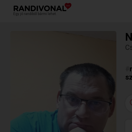
Egy jó randiból bármi lehet.
N
C
#
s