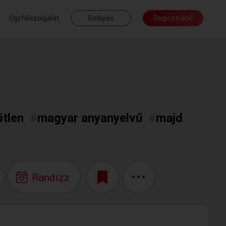
Ügyfélszolgálat
Belépés
Regisztráció
őtlen
#
magyar anyanyelvű
#
majd
Randizz