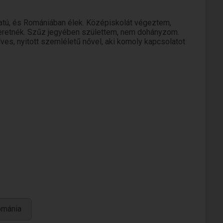
atú, és Romániában élek. Középiskolát végeztem,
zeretnék. Szűz jegyében születtem, nem dohányzom.
s, nyitott szemléletű nővel, aki komoly kapcsolatot
ománia