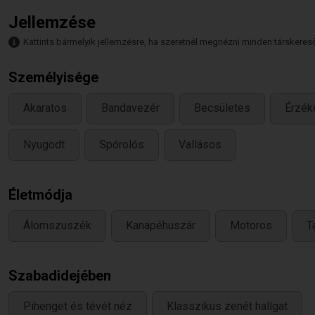
Jellemzése
Kattints bármelyik jellemzésre, ha szeretnél megnézni minden társkeresőt,
Személyisége
Akaratos
Bandavezér
Becsületes
Érzék
Nyugodt
Spórolós
Vallásos
Életmódja
Álomszuszék
Kanapéhuszár
Motoros
T
Szabadidejében
Pihenget és tévét néz
Klasszikus zenét hallgat