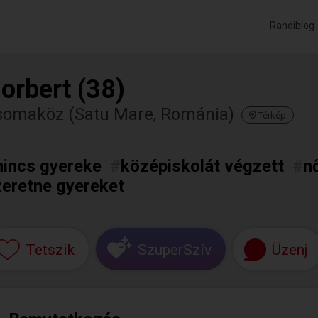
Randiblog
orbert (38)
somaköz (Satu Mare, Románia)
Térkép
nincs gyereke
#
középiskolát végzett
#
n
zeretne gyereket
Tetszik
SzuperSzív
Üzenj