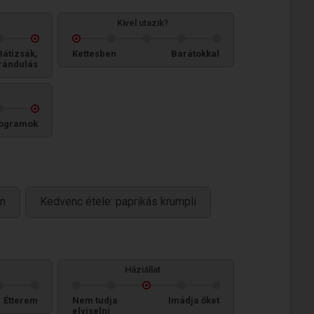
Kivel utazik?
Hátizsák,
Kettesben
Barátokkal
rándulás
ogramok
an
Kedvenc étele: paprikás krumpli
Háziállat
Étterem
Nem tudja
Imádja őket
elviselni