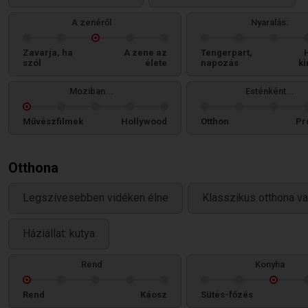
A zenéről
Nyaralás:
Zavarja, ha
A zene az
Tengerpart,
szól
élete
napozás
ki
Moziban...
Esténként...
Művészfilmek
Hollywood
Otthon
Pr
Otthona
Legszívesebben vidéken élne
Klasszikus otthona v
Háziállat: kutya
Rend
Konyha
Rend
Káosz
Sütés-főzés