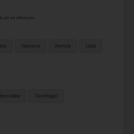
 aki ezt állította be.
eny
Humoros
Komoly
Laza
áncoslábú
Zenefüggő