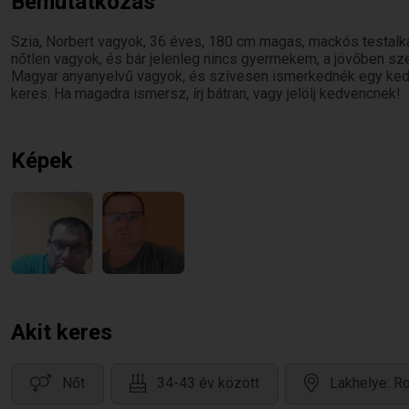
Bemutatkozás
Szia, Norbert vagyok, 36 éves, 180 cm magas, mackós testalk
nőtlen vagyok, és bár jelenleg nincs gyermekem, a jövőben s
Magyar anyanyelvű vagyok, és szívesen ismerkednék egy kedve
keres. Ha magadra ismersz, írj bátran, vagy jelölj kedvencnek!
Képek
Akit keres
Nőt
34-43 év között
Lakhelye: R