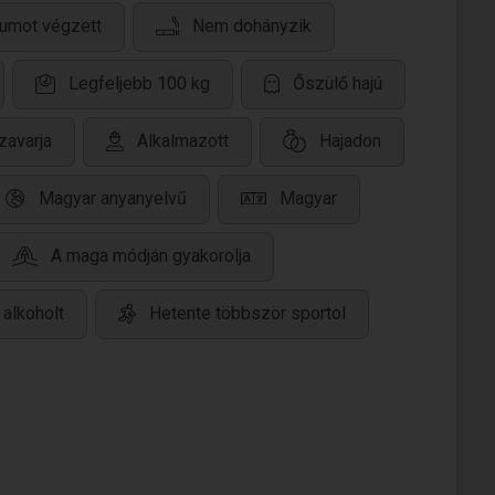
kumot végzett
Nem dohányzik
Legfeljebb 100 kg
Őszülő hajú
zavarja
Alkalmazott
Hajadon
Magyar anyanyelvű
Magyar
A maga módján gyakorolja
alkoholt
Hetente többször sportol