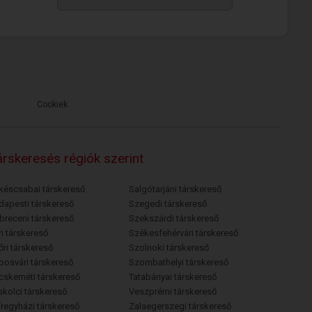
Cookiek
rskeresés régiók szerint
késcsabai társkereső
Salgótarjáni társkereső
dapesti társkereső
Szegedi társkereső
breceni társkereső
Szekszárdi társkereső
i társkereső
Székesfehérvári társkereső
őri társkereső
Szolnoki társkereső
posvári társkereső
Szombathelyi társkereső
cskeméti társkereső
Tatabányai társkereső
skolci társkereső
Veszprémi társkereső
íregyházi társkereső
Zalaegerszegi társkereső