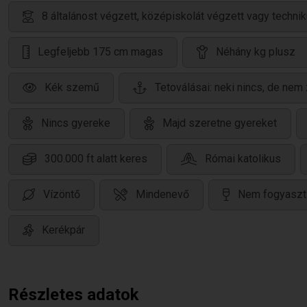
8 általánost végzett, középiskolát végzett vagy techni
Legfeljebb 175 cm magas
Néhány kg plusz
Kék szemű
Tetoválásai: neki nincs, de nem 
Nincs gyereke
Majd szeretne gyereket
300.000 ft alatt keres
Római katolikus
Vízöntő
Mindenevő
Nem fogyaszt 
Kerékpár
Részletes adatok