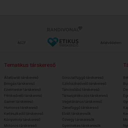
ÁSZF
Adatvédelem
Tematikus társkereső
Tá
Állatbarát társkereső
Sorozatfüggő társkereső
Bé
Bringás társkereső
Színházkedvelő társkereső
Bu
Ezermester társkereső
Táncoslábú társkereső
De
Filmkedvelő társkereső
Társasjátékozós társkereső
Egr
Gamer társkereső
Vegetáriánus társkereső
Gy
Humoros társkereső
Zenefüggő társkereső
Ka
Kertészkedő társkereső
Elvált társkeresők
Ke
Könyvmoly társkereső
Özvegy társkeresők
Mi
Motoros társkereső
Gyermekes társkeresők
Ny