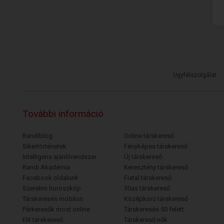
Ügyfélszolgálat
További információ
Randiblog
Online társkereső
Sikertörténetek
Fényképes társkereső
Intelligens ajánlórendszer
Új társkereső
Randi Akadémia
Keresztény társkereső
Facebook oldalunk
Fiatal társkereső
Szerelmi horoszkóp
30as társkereső
Társkeresés mobilon
Középkorú társkereső
Párkeresők most online
Társkeresés 50 felett
Elit társkereső
Társkereső nők