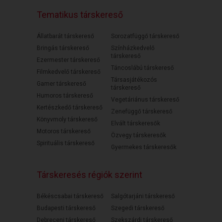
Tematikus társkereső
Állatbarát társkereső
Sorozatfüggő társkereső
Bringás társkereső
Színházkedvelő
társkereső
Ezermester társkereső
Táncoslábú társkereső
Filmkedvelő társkereső
Társasjátékozós
Gamer társkereső
társkereső
Humoros társkereső
Vegetáriánus társkereső
Kertészkedő társkereső
Zenefüggő társkereső
Könyvmoly társkereső
Elvált társkeresők
Motoros társkereső
Özvegy társkeresők
Spirituális társkereső
Gyermekes társkeresők
Társkeresés régiók szerint
Békéscsabai társkereső
Salgótarjáni társkereső
Budapesti társkereső
Szegedi társkereső
Debreceni társkereső
Szekszárdi társkereső