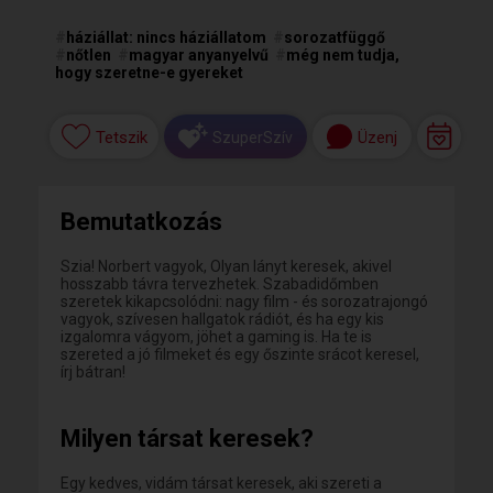
#
háziállat: nincs háziállatom
#
sorozatfüggő
#
nőtlen
#
magyar anyanyelvű
#
még nem tudja,
hogy szeretne-e gyereket
Tetszik
Üzenj
SzuperSzív
Bemutatkozás
Szia! Norbert vagyok, Olyan lányt keresek, akivel
hosszabb távra tervezhetek. Szabadidőmben
szeretek kikapcsolódni: nagy film - és sorozatrajongó
vagyok, szívesen hallgatok rádiót, és ha egy kis
izgalomra vágyom, jöhet a gaming is. Ha te is
szereted a jó filmeket és egy őszinte srácot keresel,
írj bátran!
Milyen társat keresek?
Egy kedves, vidám társat keresek, aki szereti a