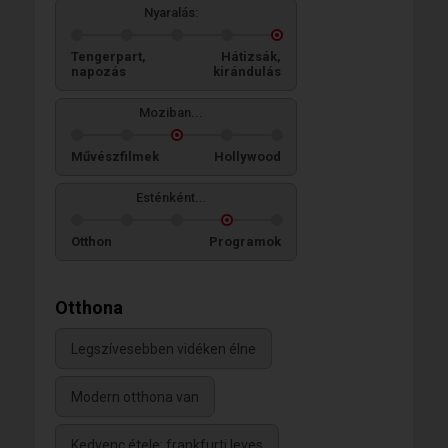
Nyaralás:
Tengerpart,
Hátizsák,
napozás
kirándulás
Moziban...
Művészfilmek
Hollywood
Esténként...
Otthon
Programok
Otthona
Legszívesebben vidéken élne
Modern otthona van
Kedvenc étele: frankfurti leves