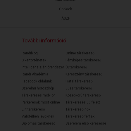
Cookiek
ÁSZF
További információ
Randiblog
Online társkereső
Sikertörténetek
Fényképes társkereső
Intelligens ajánlórendszer
Új társkereső
Randi Akadémia
Keresztény társkereső
Facebook oldalunk
Fiatal társkereső
Szerelmi horoszkóp
30as társkereső
Társkeresés mobilon
Középkorú társkereső
Párkeresők most online
Társkeresés 50 felett
Elit társkereső
Társkereső nők
Válófélben lévőknek
Társkereső férfiak
Diplomás társkereső
Szerelem első keresésre