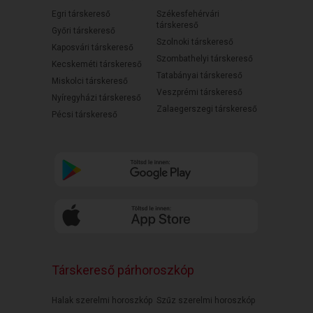
Egri társkereső
Székesfehérvári
társkereső
Győri társkereső
Szolnoki társkereső
Kaposvári társkereső
Szombathelyi társkereső
Kecskeméti társkereső
Tatabányai társkereső
Miskolci társkereső
Veszprémi társkereső
Nyíregyházi társkereső
Zalaegerszegi társkereső
Pécsi társkereső
Társkereső párhoroszkóp
Halak szerelmi horoszkóp
Szűz szerelmi horoszkóp