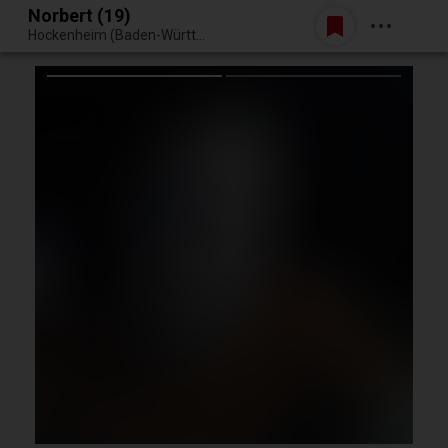
Norbert (19)
Belépés
Hockenheim (Baden-Württemberg, Németország)
Egy jó randiból bármi lehet.