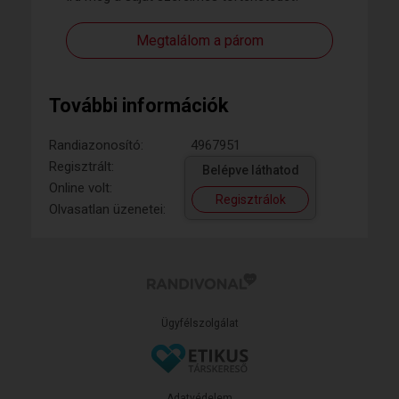
Megtalálom a párom
További információk
Randiazonosító:
4967951
Regisztrált:
Belépve láthatod
Online volt:
Regisztrálok
Olvasatlan üzenetei:
Ügyfélszolgálat
Adatvédelem