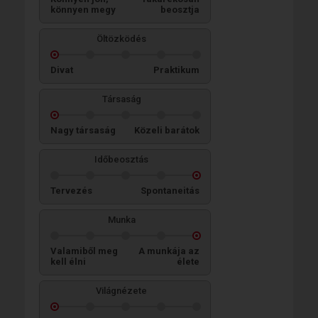
könnyen megy
beosztja
Öltözködés
Divat
Praktikum
Társaság
Nagy társaság
Közeli barátok
Időbeosztás
Tervezés
Spontaneitás
Munka
Valamiből meg
A munkája az
kell élni
élete
Világnézete