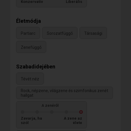
Konzervatív
Liberális
Életmódja
Partiarc
Sorozatfüggő
Társasági
Zenefüggő
Szabadidejében
Tévét néz
Rock, népzene, világzene és szimfonikus zenét
hallgat
A zenéről
Zavarja, ha
A zene az
szól
élete