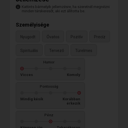
Kattints bármelyik jellemzésre, ha szeretnél megnézni
minden társkeresőt, aki ezt állította be.
Személyisége
Nyugodt
Óvatos
Pozitív
Precíz
Spirituális
Tervező
Türelmes
Humor
Vicces
Komoly
Pontosság
Mindig késik
Korábban
érkezik
Pénz
Könnyen jön,
Takarékosan