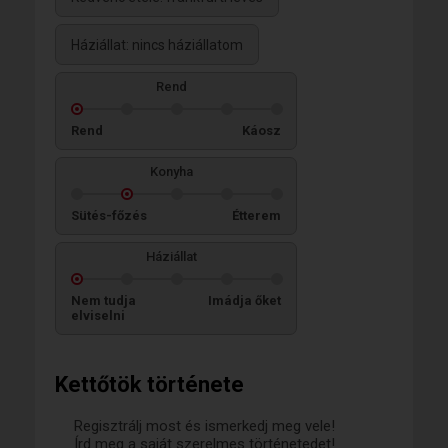
Háziállat: nincs háziállatom
Rend
Rend
Káosz
Konyha
Sütés-főzés
Étterem
Háziállat
Nem tudja
Imádja őket
elviselni
Kettőtök története
Regisztrálj most és ismerkedj meg vele!
Írd meg a saját szerelmes történetedet!