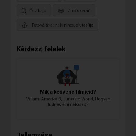
Ősz hajú
Zöld szemű
Tetoválásai: neki nincs, elutasítja
Kérdezz-felelek
Mik a kedvenc filmjeid?
Valami Amerika 3, Jurassic World, Hogyan
tudnék élni nélküled?
Jellemzése