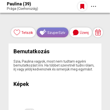
Paulina (39)
Belépés
Prága (Csehország)
Egy jó randiból bármi lehet.
Tetszik
Üzenj
SzuperSzív
Bemutatkozás
Szia, Paulina vagyok, most nem tudtam egyéni
bemutatkozást írni. Ha többet szeretnél tudni rólam,
írj vagy jelölj kedvencnek és ismerjük meg egymást.
Képek