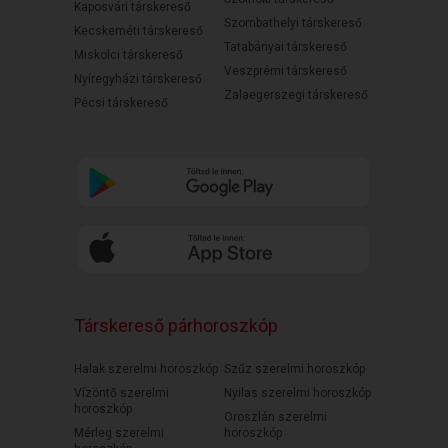
Kaposvári társkereső
Szombathelyi társkereső
Kecskeméti társkereső
Tatabányai társkereső
Miskolci társkereső
Veszprémi társkereső
Nyíregyházi társkereső
Zalaegerszegi társkereső
Pécsi társkereső
Társkereső párhoroszkóp
Halak szerelmi horoszkóp
Szűz szerelmi horoszkóp
Vízöntő szerelmi
Nyilas szerelmi horoszkóp
horoszkóp
Oroszlán szerelmi
Mérleg szerelmi
horoszkóp