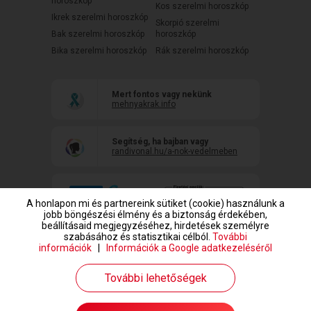
horoszkóp
Kos szerelmi horoszkóp
Ikrek szerelmi horoszkóp
Skorpió szerelmi
Bak szerelmi horoszkóp
horoszkóp
Bika szerelmi horoszkóp
Rák szerelmi horoszkóp
Mert fontos vagy nekünk
mehnyakrak.info
Segítség, ha bajban vagy
randivonal.hu/a-nok-vedelmeben
A honlapon mi és partnereink sütiket (cookie) használunk a
jobb böngészési élmény és a biztonság érdekében,
beállításaid megjegyzéséhez, hirdetések személyre
szabásához és statisztikai célból.
További
információk
|
Információk a Google adatkezeléséről
www.randivonal.hu © Copyright 1999-2026 Dating Central Europe Zrt.
További lehetőségek