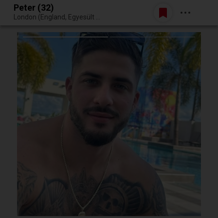
Peter (32)
Belépés
London (England, Egyesült Királyság)
Egy jó randiból bármi lehet.