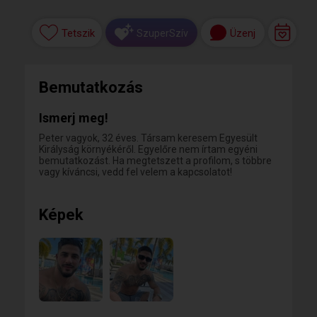
Tetszik
Üzenj
SzuperSzív
Bemutatkozás
Ismerj meg!
Peter vagyok, 32 éves. Társam keresem Egyesült
Királyság környékéről. Egyelőre nem írtam egyéni
bemutatkozást. Ha megtetszett a profilom, s többre
vagy kíváncsi, vedd fel velem a kapcsolatot!
Képek