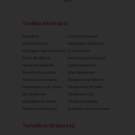
ÁSZF
További információ
Randiblog
Online társkereső
Sikertörténetek
Fényképes társkereső
Intelligens ajánlórendszer
Új társkereső
Randi Akadémia
Keresztény társkereső
Facebook oldalunk
Fiatal társkereső
Szerelmi horoszkóp
30as társkereső
Társkeresés mobilon
Középkorú társkereső
Párkeresők most online
Társkeresés 50 felett
Elit társkereső
Társkereső nők
Válófélben lévőknek
Társkereső férfiak
Diplomás társkereső
Szerelem első keresésre
Tematikus társkereső