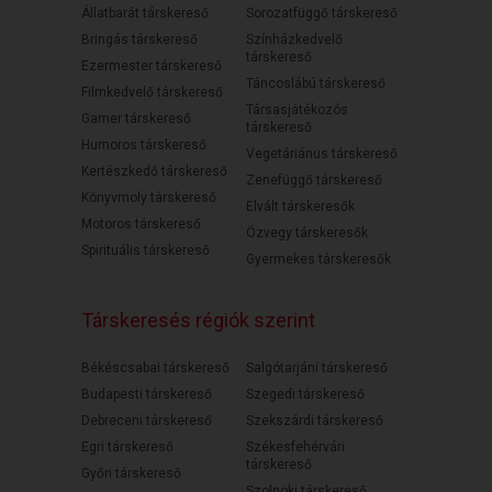
Állatbarát társkereső
Sorozatfüggő társkereső
Bringás társkereső
Színházkedvelő
társkereső
Ezermester társkereső
Táncoslábú társkereső
Filmkedvelő társkereső
Társasjátékozós
Gamer társkereső
társkereső
Humoros társkereső
Vegetáriánus társkereső
Kertészkedő társkereső
Zenefüggő társkereső
Könyvmoly társkereső
Elvált társkeresők
Motoros társkereső
Özvegy társkeresők
Spirituális társkereső
Gyermekes társkeresők
Társkeresés régiók szerint
Békéscsabai társkereső
Salgótarjáni társkereső
Budapesti társkereső
Szegedi társkereső
Debreceni társkereső
Szekszárdi társkereső
Egri társkereső
Székesfehérvári
társkereső
Győri társkereső
Szolnoki társkereső