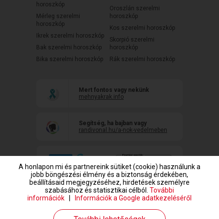
horoszkóp
Oroszlán szerelmi
Mérleg szerelmi
horoszkóp
horoszkóp
Kos szerelmi horoszkóp
Ikrek szerelmi horoszkóp
Skorpió szerelmi
Bak szerelmi horoszkóp
horoszkóp
Bika szerelmi horoszkóp
Rák szerelmi horoszkóp
Mert fontos vagy nekünk
mehnyakrak.info
Segítség, ha bajban vagy
randivonal.hu/a-nok-vedelmeben
A honlapon mi és partnereink sütiket (cookie) használunk a
jobb böngészési élmény és a biztonság érdekében,
beállításaid megjegyzéséhez, hirdetések személyre
szabásához és statisztikai célból.
További
információk
|
Információk a Google adatkezeléséről
www.randivonal.hu © Copyright 1999-2026 Dating Central Europe Zrt.