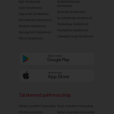
Egri társkereső
Székesfehérvári
társkereső
Győri társkereső
Szolnoki társkereső
Kaposvári társkereső
Szombathelyi társkereső
Kecskeméti társkereső
Tatabányai társkereső
Miskolci társkereső
Veszprémi társkereső
Nyíregyházi társkereső
Zalaegerszegi társkereső
Pécsi társkereső
Társkereső párhoroszkóp
Halak szerelmi horoszkóp
Szűz szerelmi horoszkóp
Vízöntő szerelmi
Nyilas szerelmi horoszkóp