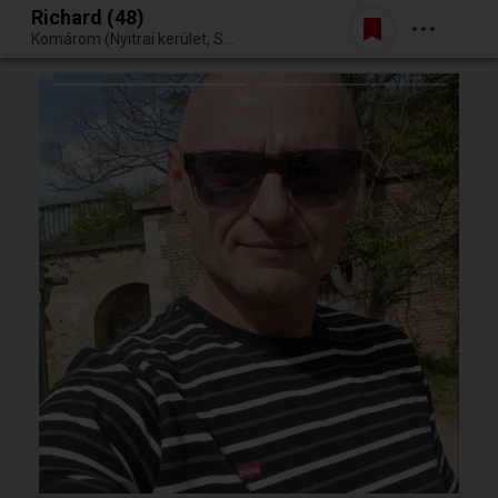
Richard (48)
Belépés
Komárom (Nyitrai kerület, Szlovákia)
Egy jó randiból bármi lehet.