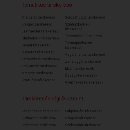
Tematikus társkereső
Állatbarát társkereső
Sorozatfüggő társkereső
Bringás társkereső
Színházkedvelő
társkereső
Ezermester társkereső
Táncoslábú társkereső
Filmkedvelő társkereső
Társasjátékozós
Gamer társkereső
társkereső
Humoros társkereső
Vegetáriánus társkereső
Kertészkedő társkereső
Zenefüggő társkereső
Könyvmoly társkereső
Elvált társkeresők
Motoros társkereső
Özvegy társkeresők
Spirituális társkereső
Gyermekes társkeresők
Társkeresés régiók szerint
Békéscsabai társkereső
Salgótarjáni társkereső
Budapesti társkereső
Szegedi társkereső
Debreceni társkereső
Szekszárdi társkereső