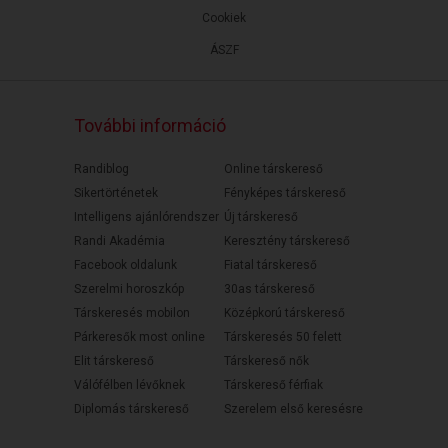
Cookiek
ÁSZF
További információ
Randiblog
Online társkereső
Sikertörténetek
Fényképes társkereső
Intelligens ajánlórendszer
Új társkereső
Randi Akadémia
Keresztény társkereső
Facebook oldalunk
Fiatal társkereső
Szerelmi horoszkóp
30as társkereső
Társkeresés mobilon
Középkorú társkereső
Párkeresők most online
Társkeresés 50 felett
Elit társkereső
Társkereső nők
Válófélben lévőknek
Társkereső férfiak
Diplomás társkereső
Szerelem első keresésre