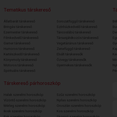
Tematikus társkereső
Tá
Állatbarát társkereső
Sorozatfüggő társkereső
Bé
Bringás társkereső
Színházkedvelő társkereső
Bu
Ezermester társkereső
Táncoslábú társkereső
De
Filmkedvelő társkereső
Társasjátékozós társkereső
Egr
Gamer társkereső
Vegetáriánus társkereső
Gy
Humoros társkereső
Zenefüggő társkereső
Ka
Kertészkedő társkereső
Elvált társkeresők
Ke
Könyvmoly társkereső
Özvegy társkeresők
Mi
Motoros társkereső
Gyermekes társkeresők
Ny
Spirituális társkereső
Pé
Társkereső párhoroszkóp
Halak szerelmi horoszkóp
Szűz szerelmi horoszkóp
Vízöntő szerelmi horoszkóp
Nyilas szerelmi horoszkóp
Mérleg szerelmi horoszkóp
Oroszlán szerelmi horoszkóp
Ikrek szerelmi horoszkóp
Kos szerelmi horoszkóp
Bak szerelmi horoszkóp
Skorpió szerelmi horoszkóp