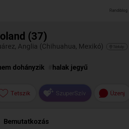
Randiblog
oland (37)
árez, Anglia (Chihuahua, Mexikó)
Térkép
nem dohányzik
#
halak jegyű
Tetszik
SzuperSzív
Üzenj
Bemutatkozás