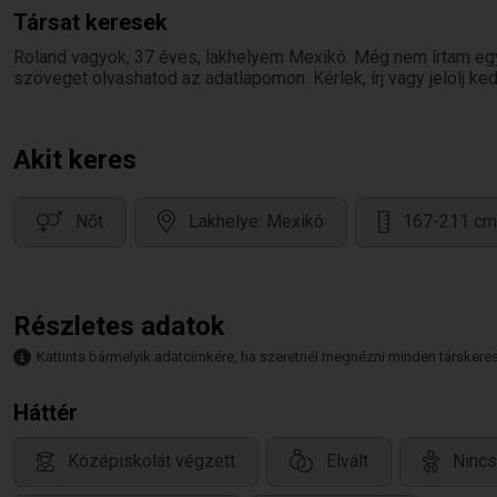
Társat keresek
Roland vagyok, 37 éves, lakhelyem Mexikó. Még nem írtam egy
szöveget olvashatod az adatlapomon. Kérlek, írj vagy jelölj k
Akit keres
Nőt
Lakhelye: Mexikó
167-211 cm
Részletes adatok
Kattints bármelyik adatcímkére, ha szeretnél megnézni minden társkeresőt,
Háttér
Középiskolát végzett
Elvált
Nincs