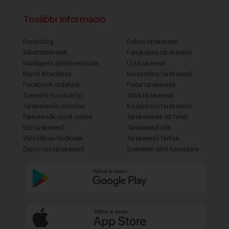
További információ
Randiblog
Online társkereső
Sikertörténetek
Fényképes társkereső
Intelligens ajánlórendszer
Új társkereső
Randi Akadémia
Keresztény társkereső
Facebook oldalunk
Fiatal társkereső
Szerelmi horoszkóp
30as társkereső
Társkeresés mobilon
Középkorú társkereső
Párkeresők most online
Társkeresés 50 felett
Elit társkereső
Társkereső nők
Válófélben lévőknek
Társkereső férfiak
Diplomás társkereső
Szerelem első keresésre