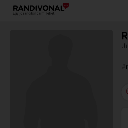
Egy jó randiból bármi lehet.
R
Ju
#