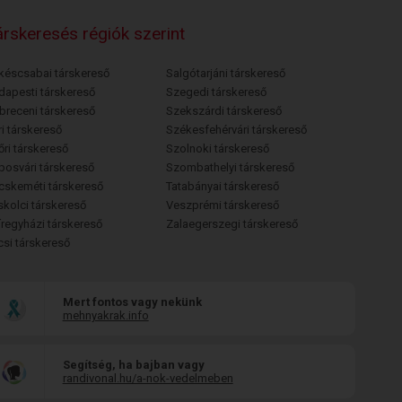
rskeresés régiók szerint
késcsabai társkereső
Salgótarjáni társkereső
dapesti társkereső
Szegedi társkereső
breceni társkereső
Szekszárdi társkereső
i társkereső
Székesfehérvári társkereső
őri társkereső
Szolnoki társkereső
posvári társkereső
Szombathelyi társkereső
cskeméti társkereső
Tatabányai társkereső
skolci társkereső
Veszprémi társkereső
íregyházi társkereső
Zalaegerszegi társkereső
csi társkereső
Mert fontos vagy nekünk
mehnyakrak.info
Segítség, ha bajban vagy
randivonal.hu/a-nok-vedelmeben