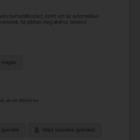
éni bemutatkozást, ezért ezt az automatikus
edvencnek, ha jobban meg akarsz ismerni!
 magas
 aki ezt állította be.
 gyereke
Majd szeretne gyereket