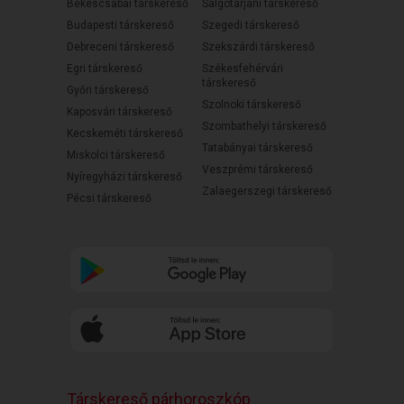
Békéscsabai társkereső
Salgótarjáni társkereső
Budapesti társkereső
Szegedi társkereső
Debreceni társkereső
Szekszárdi társkereső
Egri társkereső
Székesfehérvári
társkereső
Győri társkereső
Szolnoki társkereső
Kaposvári társkereső
Szombathelyi társkereső
Kecskeméti társkereső
Tatabányai társkereső
Miskolci társkereső
Veszprémi társkereső
Nyíregyházi társkereső
Zalaegerszegi társkereső
Pécsi társkereső
Társkereső párhoroszkóp