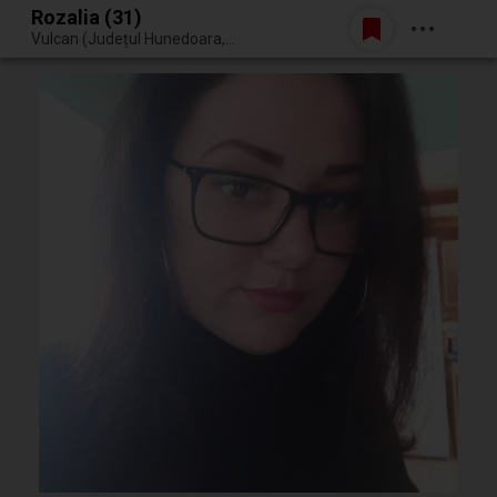
Rozalia (31)
Belépés
Vulcan (Județul Hunedoara, Románia)
Egy jó randiból bármi lehet.