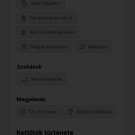
Nem független
Van gyereke és vele él
Nem szeretne gyereket
Magyar anyanyelvű
Bika jegyű
Szokások
Néha dohányzik
Megjelenés
170 cm magas
Átlagos testalkatú
Kettőtök története