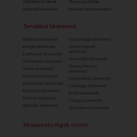
Válófélben lévőknek
Társkereső férfiak
Diplomás társkereső
Szerelem első keresésre
Tematikus társkereső
Állatbarát társkereső
Sorozatfüggő társkereső
Bringás társkereső
Színházkedvelő
társkereső
Ezermester társkereső
Táncoslábú társkereső
Filmkedvelő társkereső
Társasjátékozós
Gamer társkereső
társkereső
Humoros társkereső
Vegetáriánus társkereső
Kertészkedő társkereső
Zenefüggő társkereső
Könyvmoly társkereső
Elvált társkeresők
Motoros társkereső
Özvegy társkeresők
Spirituális társkereső
Gyermekes társkeresők
Társkeresés régiók szerint