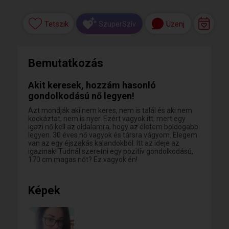
Tetszik
Üzenj
SzuperSzív
Bemutatkozás
Akit keresek, hozzám hasonló
gondolkodású nő legyen!
Azt mondják aki nem keres, nem is talál és aki nem
kockáztat, nem is nyer. Ezért vagyok itt, mert egy
igazi nő kell az oldalamra, hogy az életem boldogabb
legyen. 30 éves nő vagyok és társra vágyom. Elegem
van az egy éjszakás kalandokból. Itt az ideje az
igazinak! Tudnál szeretni egy pozitív gondolkodású,
170 cm magas nőt? Ez vagyok én!
Képek