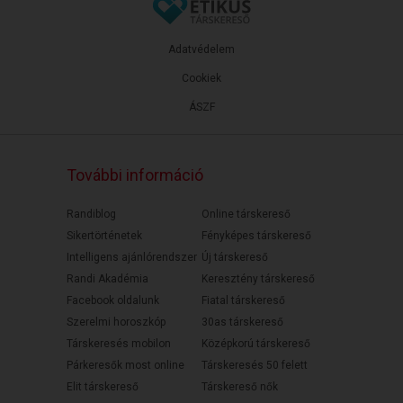
Adatvédelem
Cookiek
ÁSZF
További információ
Randiblog
Online társkereső
Sikertörténetek
Fényképes társkereső
Intelligens ajánlórendszer
Új társkereső
Randi Akadémia
Keresztény társkereső
Facebook oldalunk
Fiatal társkereső
Szerelmi horoszkóp
30as társkereső
Társkeresés mobilon
Középkorú társkereső
Párkeresők most online
Társkeresés 50 felett
Elit társkereső
Társkereső nők