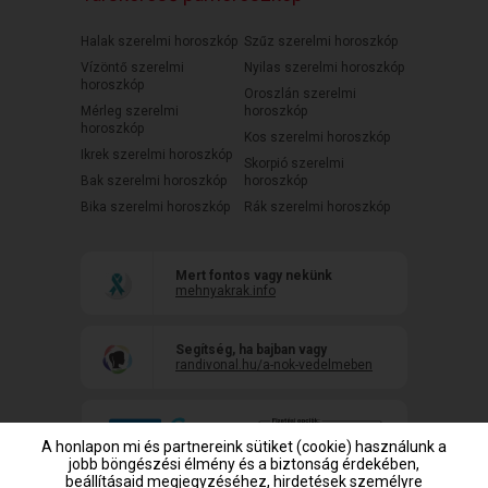
Halak szerelmi horoszkóp
Szűz szerelmi horoszkóp
Vízöntő szerelmi
Nyilas szerelmi horoszkóp
horoszkóp
Oroszlán szerelmi
Mérleg szerelmi
horoszkóp
horoszkóp
Kos szerelmi horoszkóp
Ikrek szerelmi horoszkóp
Skorpió szerelmi
Bak szerelmi horoszkóp
horoszkóp
Bika szerelmi horoszkóp
Rák szerelmi horoszkóp
Mert fontos vagy nekünk
mehnyakrak.info
Segítség, ha bajban vagy
randivonal.hu/a-nok-vedelmeben
A honlapon mi és partnereink sütiket (cookie) használunk a
jobb böngészési élmény és a biztonság érdekében,
beállításaid megjegyzéséhez, hirdetések személyre