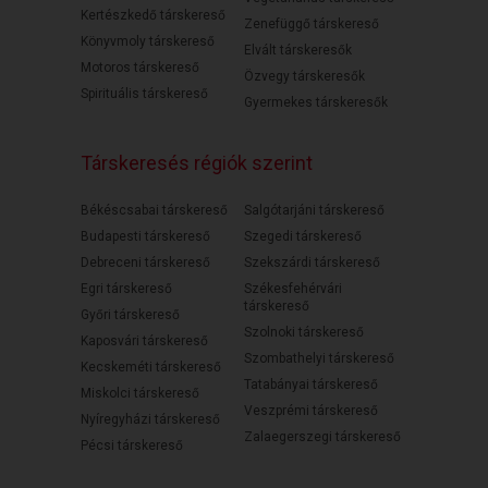
Kertészkedő társkereső
Zenefüggő társkereső
Könyvmoly társkereső
Elvált társkeresők
Motoros társkereső
Özvegy társkeresők
Spirituális társkereső
Gyermekes társkeresők
Társkeresés régiók szerint
Békéscsabai társkereső
Salgótarjáni társkereső
Budapesti társkereső
Szegedi társkereső
Debreceni társkereső
Szekszárdi társkereső
Egri társkereső
Székesfehérvári
társkereső
Győri társkereső
Szolnoki társkereső
Kaposvári társkereső
Szombathelyi társkereső
Kecskeméti társkereső
Tatabányai társkereső
Miskolci társkereső
Veszprémi társkereső
Nyíregyházi társkereső
Zalaegerszegi társkereső
Pécsi társkereső