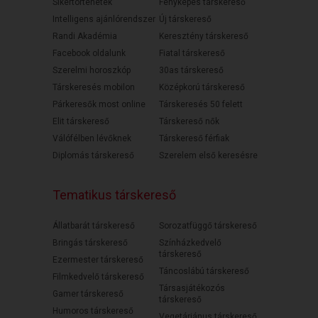
Sikertörténetek
Fényképes társkereső
Intelligens ajánlórendszer
Új társkereső
Randi Akadémia
Keresztény társkereső
Facebook oldalunk
Fiatal társkereső
Szerelmi horoszkóp
30as társkereső
Társkeresés mobilon
Középkorú társkereső
Párkeresők most online
Társkeresés 50 felett
Elit társkereső
Társkereső nők
Válófélben lévőknek
Társkereső férfiak
Diplomás társkereső
Szerelem első keresésre
Tematikus társkereső
Állatbarát társkereső
Sorozatfüggő társkereső
Bringás társkereső
Színházkedvelő
társkereső
Ezermester társkereső
Táncoslábú társkereső
Filmkedvelő társkereső
Társasjátékozós
Gamer társkereső
társkereső
Humoros társkereső
Vegetáriánus társkereső