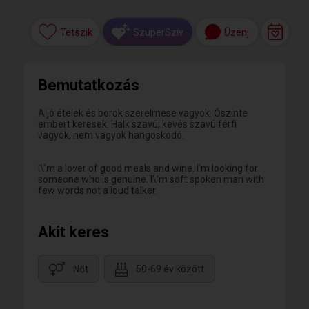
Tetszik
Üzenj
SzuperSzív
Bemutatkozás
A jó ételek és borok szerelmese vagyok. Őszinte
embert keresek. Halk szavú, kevés szavú férfi
vagyok, nem vagyok hangoskodó.
I\'m a lover of good meals and wine. I’m looking for
someone who is genuine. I\'m soft spoken man with
few words not a loud talker.
Akit keres
Nőt
50-69 év között