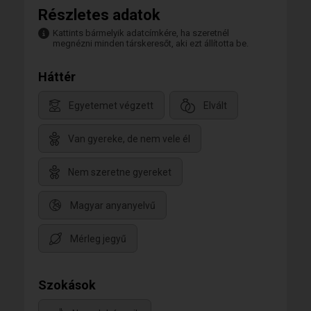
Részletes adatok
Kattints bármelyik adatcímkére, ha szeretnél
megnézni minden társkeresőt, aki ezt állította be.
Háttér
Egyetemet végzett
Elvált
Van gyereke, de nem vele él
Nem szeretne gyereket
Magyar anyanyelvű
Mérleg jegyű
Szokások