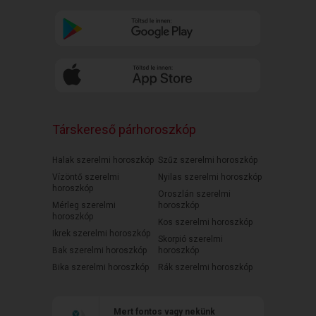
Társkereső párhoroszkóp
Halak szerelmi horoszkóp
Szűz szerelmi horoszkóp
Vízöntő szerelmi
Nyilas szerelmi horoszkóp
horoszkóp
Oroszlán szerelmi
Mérleg szerelmi
horoszkóp
horoszkóp
Kos szerelmi horoszkóp
Ikrek szerelmi horoszkóp
Skorpió szerelmi
Bak szerelmi horoszkóp
horoszkóp
Bika szerelmi horoszkóp
Rák szerelmi horoszkóp
Mert fontos vagy nekünk