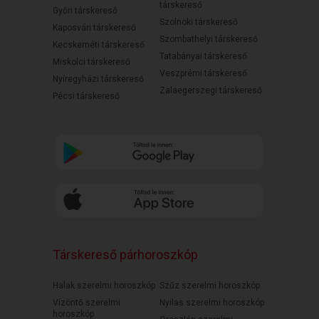
társkereső
Győri társkereső
Szolnoki társkereső
Kaposvári társkereső
Szombathelyi társkereső
Kecskeméti társkereső
Tatabányai társkereső
Miskolci társkereső
Veszprémi társkereső
Nyíregyházi társkereső
Zalaegerszegi társkereső
Pécsi társkereső
Társkereső párhoroszkóp
Halak szerelmi horoszkóp
Szűz szerelmi horoszkóp
Vízöntő szerelmi
Nyilas szerelmi horoszkóp
horoszkóp