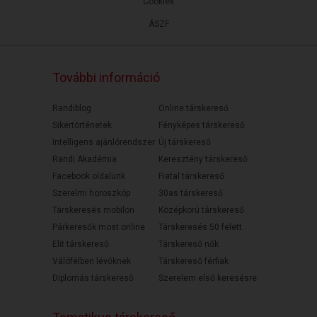
Cookiek
ÁSZF
További információ
Randiblog
Online társkereső
Sikertörténetek
Fényképes társkereső
Intelligens ajánlórendszer
Új társkereső
Randi Akadémia
Keresztény társkereső
Facebook oldalunk
Fiatal társkereső
Szerelmi horoszkóp
30as társkereső
Társkeresés mobilon
Középkorú társkereső
Párkeresők most online
Társkeresés 50 felett
Elit társkereső
Társkereső nők
Válófélben lévőknek
Társkereső férfiak
Diplomás társkereső
Szerelem első keresésre