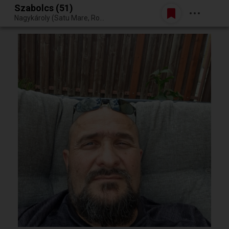
Szabolcs (51)
Belépés
Nagykároly (Satu Mare, Románia)
Egy jó randiból bármi lehet.