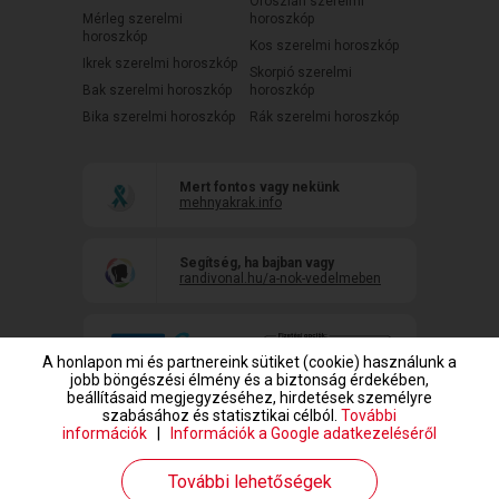
Oroszlán szerelmi
Mérleg szerelmi
horoszkóp
horoszkóp
Kos szerelmi horoszkóp
Ikrek szerelmi horoszkóp
Skorpió szerelmi
Bak szerelmi horoszkóp
horoszkóp
Bika szerelmi horoszkóp
Rák szerelmi horoszkóp
Mert fontos vagy nekünk
mehnyakrak.info
Segítség, ha bajban vagy
randivonal.hu/a-nok-vedelmeben
A honlapon mi és partnereink sütiket (cookie) használunk a
jobb böngészési élmény és a biztonság érdekében,
beállításaid megjegyzéséhez, hirdetések személyre
szabásához és statisztikai célból.
További
információk
|
Információk a Google adatkezeléséről
www.randivonal.hu © Copyright 1999-2026 Dating Central Europe Zrt.
További lehetőségek