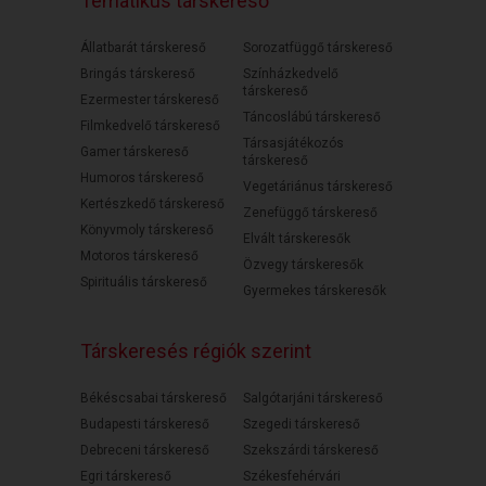
Tematikus társkereső
Állatbarát társkereső
Sorozatfüggő társkereső
Bringás társkereső
Színházkedvelő
társkereső
Ezermester társkereső
Táncoslábú társkereső
Filmkedvelő társkereső
Társasjátékozós
Gamer társkereső
társkereső
Humoros társkereső
Vegetáriánus társkereső
Kertészkedő társkereső
Zenefüggő társkereső
Könyvmoly társkereső
Elvált társkeresők
Motoros társkereső
Özvegy társkeresők
Spirituális társkereső
Gyermekes társkeresők
Társkeresés régiók szerint
Békéscsabai társkereső
Salgótarjáni társkereső
Budapesti társkereső
Szegedi társkereső
Debreceni társkereső
Szekszárdi társkereső
Egri társkereső
Székesfehérvári