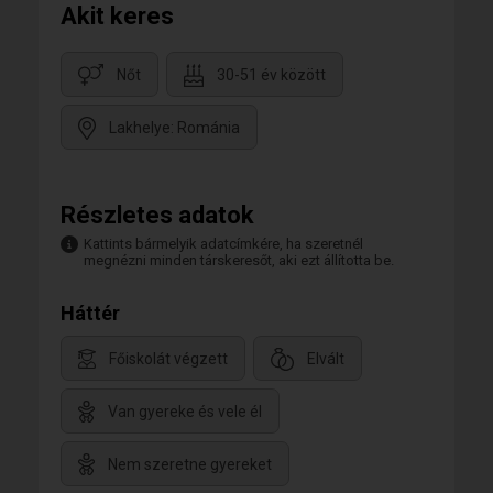
Akit keres
Nőt
30-51 év között
Lakhelye: Románia
Részletes adatok
Kattints bármelyik adatcímkére, ha szeretnél
megnézni minden társkeresőt, aki ezt állította be.
Háttér
Főiskolát végzett
Elvált
Van gyereke és vele él
Nem szeretne gyereket