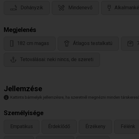
Dohányzik
Mindenevő
Alkalmanké
Megjelenés
182 cm magas
Átlagos testalkatú
Tetoválásai: neki nincs, de szereti
Jellemzése
Kattints bármelyik jellemzésre, ha szeretnél megnézni minden társkeresőt,
Személyisége
Empatikus
Érdeklődő
Érzékeny
Félénk