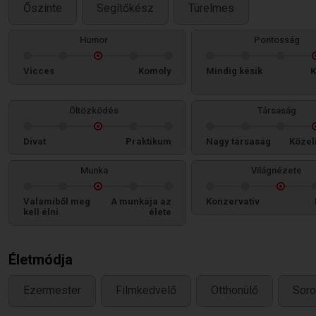
Őszinte
Segítőkész
Türelmes
Humor
Pontosság
Vicces
Komoly
Mindig késik
K
Öltözködés
Társaság
Divat
Praktikum
Nagy társaság
Közel
Munka
Világnézete
Valamiből meg
A munkája az
Konzervatív
kell élni
élete
Életmódja
Ezermester
Filmkedvelő
Otthonülő
Soro