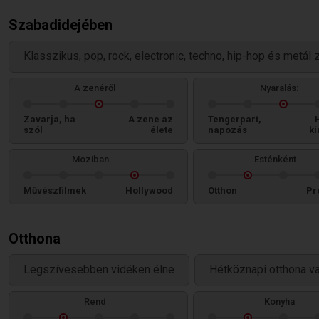
Szabadidejében
Klasszikus, pop, rock, electronic, techno, hip-hop és metál 
A zenéről
Nyaralás:
Zavarja, ha
A zene az
Tengerpart,
szól
élete
napozás
ki
Moziban...
Esténként...
Művészfilmek
Hollywood
Otthon
Pr
Otthona
Legszívesebben vidéken élne
Hétköznapi otthona v
Rend
Konyha