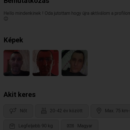
Bemutatkozás
Hello mindenkinek ! Oda jutottam hogy újra aktíválom a profilo
😊
Képek
Akit keres
Nőt
20-42 év között
Max. 75 km-
Legfeljebb 90 kg
Magyar