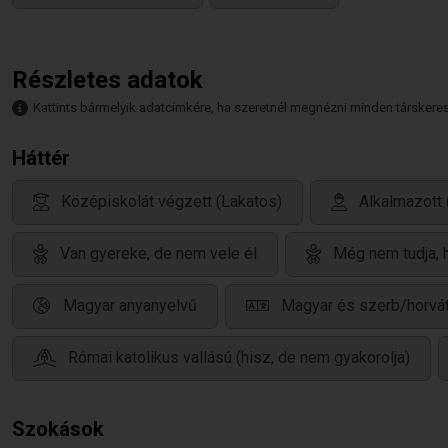
Részletes adatok
Kattints bármelyik adatcímkére, ha szeretnél megnézni minden társkeresőt,
Háttér
Középiskolát végzett (Lakatos)
Alkalmazott
Van gyereke, de nem vele él
Még nem tudja, 
Magyar anyanyelvű
Magyar és szerb/horvát
Római katolikus vallású (hisz, de nem gyakorolja)
Szokások