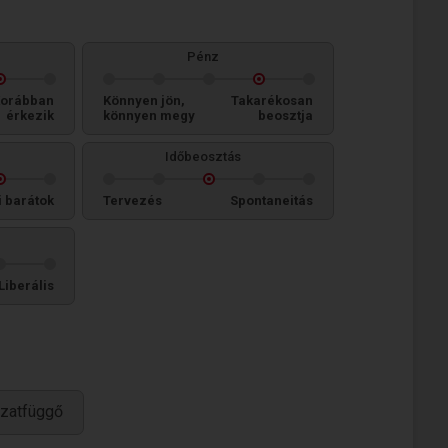
Pénz
orábban
Könnyen jön,
Takarékosan
érkezik
könnyen megy
beosztja
Időbeosztás
i barátok
Tervezés
Spontaneitás
Liberális
zatfüggő