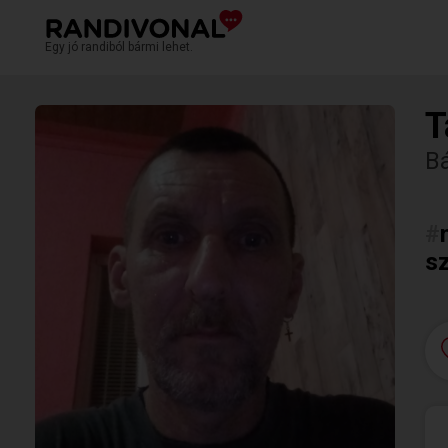
Egy jó randiból bármi lehet.
T
Bá
#
sz