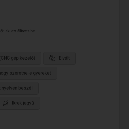
 aki ezt állította be.
 (CNC gép kezelő)
Elvált
hogy szeretne-e gyereket
 nyelven beszél
Ikrek jegyű