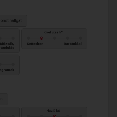
zenét hallgat
Kivel utazik?
Hátizsák,
Kettesben
Barátokkal
rándulás
ogramok
an
Háziállat