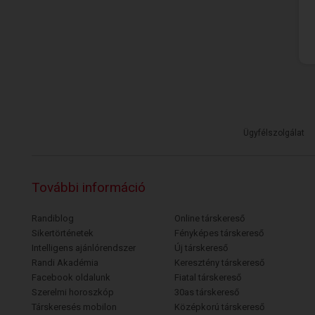
Ügyfélszolgálat
További információ
Randiblog
Online társkereső
Sikertörténetek
Fényképes társkereső
Intelligens ajánlórendszer
Új társkereső
Randi Akadémia
Keresztény társkereső
Facebook oldalunk
Fiatal társkereső
Szerelmi horoszkóp
30as társkereső
Társkeresés mobilon
Középkorú társkereső