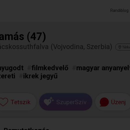
Randiblog
amás (47)
cskossuthfalva (Vojvodina, Szerbia)
Térk
nyugodt
#
filmkedvelő
#
magyar anyanyel
ereti
#
ikrek jegyű
Tetszik
SzuperSzív
Üzenj