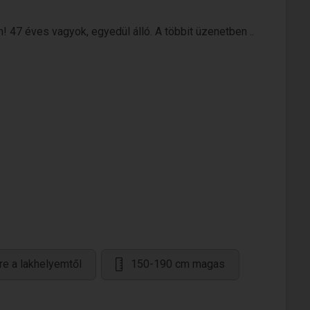
m! 47 éves vagyok, egyedül álló. A többit üzenetben ..
re a lakhelyemtől
150-190 cm magas