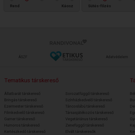
Rend
Káosz
Sütés-főzés
ÁSZF
Adatvédelem
Tematikus társkereső
Tá
Állatbarát társkereső
Sorozatfüggő társkereső
Bé
Bringás társkereső
Színházkedvelő társkereső
Bu
Ezermester társkereső
Táncoslábú társkereső
De
Filmkedvelő társkereső
Társasjátékozós társkereső
Egr
Gamer társkereső
Vegetáriánus társkereső
Gy
Humoros társkereső
Zenefüggő társkereső
Ka
Kertészkedő társkereső
Elvált társkeresők
Ke