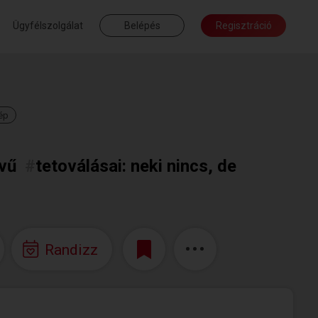
Ügyfélszolgálat
Belépés
Regisztráció
ép
vű
#
tetoválásai: neki nincs, de
Randizz