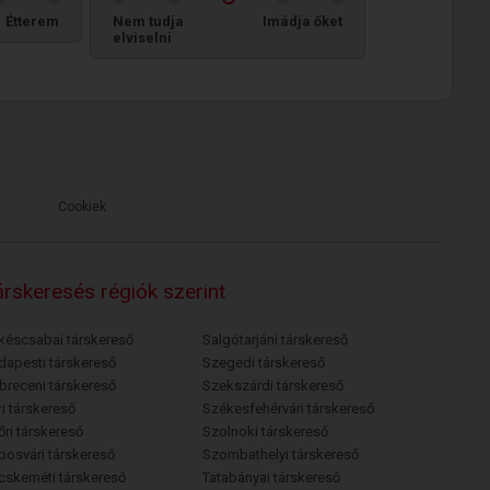
Étterem
Nem tudja
Imádja őket
elviselni
Cookiek
rskeresés régiók szerint
késcsabai társkereső
Salgótarjáni társkereső
dapesti társkereső
Szegedi társkereső
breceni társkereső
Szekszárdi társkereső
i társkereső
Székesfehérvári társkereső
őri társkereső
Szolnoki társkereső
posvári társkereső
Szombathelyi társkereső
cskeméti társkereső
Tatabányai társkereső