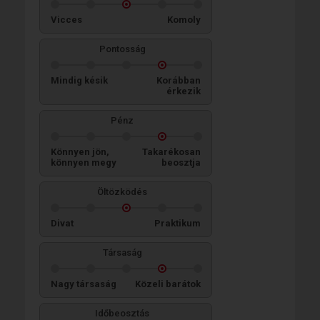
Vicces
Komoly
Pontosság
Mindig késik
Korábban
érkezik
Pénz
Könnyen jön,
Takarékosan
könnyen megy
beosztja
Öltözködés
Divat
Praktikum
Társaság
Nagy társaság
Közeli barátok
Időbeosztás