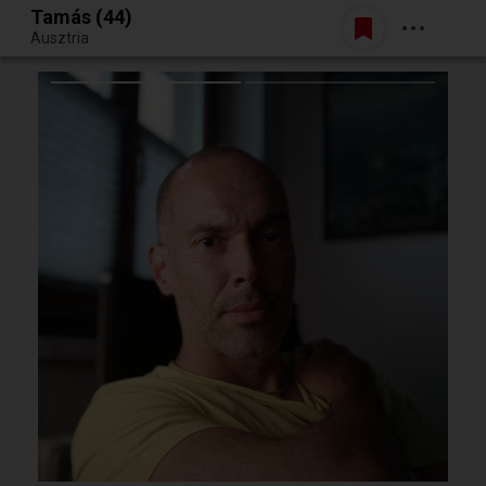
Tamás (44)
Belépés
Ausztria
Egy jó randiból bármi lehet.