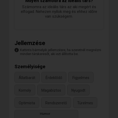
Milyen számodra az ideális társ?
Számomra az ideális társ az aki megért és
elfogad. Nehezen nyílok meg és ehhez időre
van szükségem.
Jellemzése
Kattints bármelyik jellemzésre, ha szeretnél megnézni
minden társkeresőt, aki ezt állította be.
Személyisége
Állatbarát
Érdeklődő
Figyelmes
Komoly
Magabiztos
Nyugodt
Optimista
Rendszerető
Türelmes
Humor