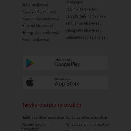
társkereső
Győri társkereső
Szolnoki társkereső
Kaposvári társkereső
Szombathelyi társkereső
Kecskeméti társkereső
Tatabányai társkereső
Miskolci társkereső
Veszprémi társkereső
Nyíregyházi társkereső
Zalaegerszegi társkereső
Pécsi társkereső
Társkereső párhoroszkóp
Halak szerelmi horoszkóp
Szűz szerelmi horoszkóp
Vízöntő szerelmi
Nyilas szerelmi horoszkóp
horoszkóp