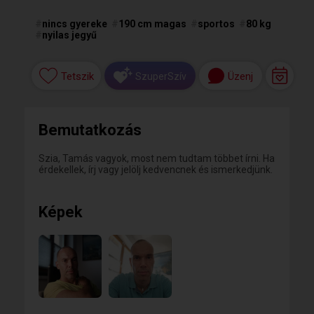
#
nincs gyereke
#
190 cm magas
#
sportos
#
80 kg
#
nyilas jegyű
Tetszik
Üzenj
SzuperSzív
Bemutatkozás
Szia, Tamás vagyok, most nem tudtam többet írni. Ha
érdekellek, írj vagy jelölj kedvencnek és ismerkedjünk.
Képek