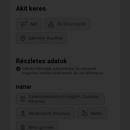
Akit keres
Nőt
30-50 év között
Lakhelye: Ausztria
Részletes adatok
Kattints bármelyik adatcímkére, ha szeretnél
megnézni minden társkeresőt, aki ezt állította be.
Háttér
Szakmunkásképzőt végzett (Szakács,
Kárpitos)
Alkalmazott (Kárpitos)
Nőtlen
Nincs gyereke