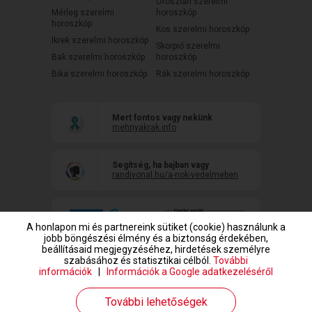
Oroszlán szerelmi
Mérleg szerelmi
horoszkóp
horoszkóp
Kos szerelmi horoszkóp
Ikrek szerelmi horoszkóp
Skorpió szerelmi
Bak szerelmi horoszkóp
horoszkóp
Bika szerelmi horoszkóp
Rák szerelmi horoszkóp
Mert fontos vagy nekünk
mehnyakrak.info
Segítség, ha bajban vagy
randivonal.hu/a-nok-vedelmeben
A honlapon mi és partnereink sütiket (cookie) használunk a
jobb böngészési élmény és a biztonság érdekében,
beállításaid megjegyzéséhez, hirdetések személyre
szabásához és statisztikai célból.
További
információk
|
Információk a Google adatkezeléséről
www.randivonal.hu © Copyright 1999-2026 Dating Central Europe Zrt.
További lehetőségek