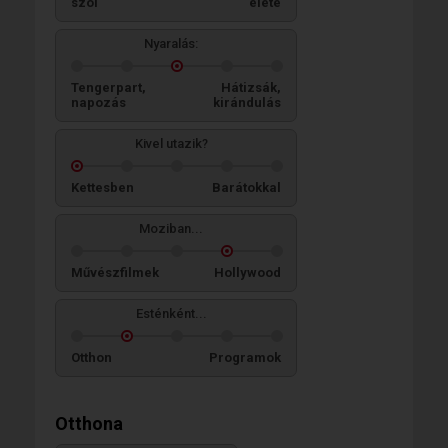
szól
élete
Nyaralás:
Tengerpart,
Hátizsák,
napozás
kirándulás
Kivel utazik?
Kettesben
Barátokkal
Moziban...
Művészfilmek
Hollywood
Esténként...
Otthon
Programok
Otthona