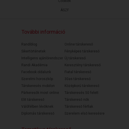
Cookiek
ÁSZF
További információ
Randiblog
Online társkereső
Sikertörténetek
Fényképes társkereső
Intelligens ajánlórendszer
Új társkereső
Randi Akadémia
Keresztény társkereső
Facebook oldalunk
Fiatal társkereső
Szerelmi horoszkóp
30as társkereső
Társkeresés mobilon
Középkorú társkereső
Párkeresők most online
Társkeresés 50 felett
Elit társkereső
Társkereső nők
Válófélben lévőknek
Társkereső férfiak
Diplomás társkereső
Szerelem első keresésre