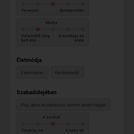
Tervezés
Spontaneitás
Munka
Valamiből meg
A munkája az
kell élni
élete
Életmódja
Ezermester
Kertészkedő
Szabadidejében
Pop, disco és electronic, techno zenét hallgat
A zenéről
Zavarja, ha
A zene az