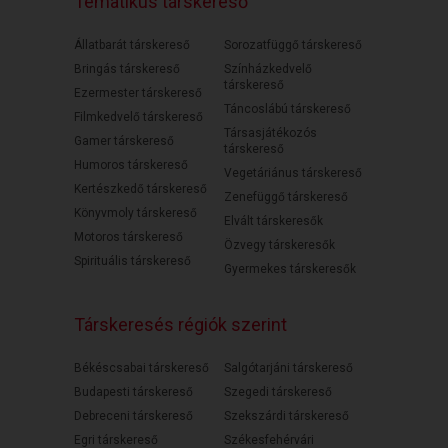
Tematikus társkereső
Állatbarát társkereső
Sorozatfüggő társkereső
Bringás társkereső
Színházkedvelő
társkereső
Ezermester társkereső
Táncoslábú társkereső
Filmkedvelő társkereső
Társasjátékozós
Gamer társkereső
társkereső
Humoros társkereső
Vegetáriánus társkereső
Kertészkedő társkereső
Zenefüggő társkereső
Könyvmoly társkereső
Elvált társkeresők
Motoros társkereső
Özvegy társkeresők
Spirituális társkereső
Gyermekes társkeresők
Társkeresés régiók szerint
Békéscsabai társkereső
Salgótarjáni társkereső
Budapesti társkereső
Szegedi társkereső
Debreceni társkereső
Szekszárdi társkereső
Egri társkereső
Székesfehérvári